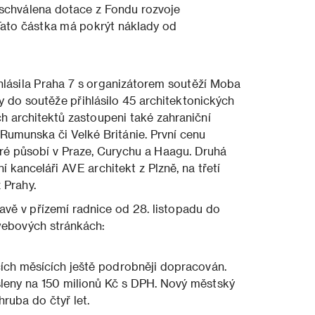
y schválena dotace z Fondu rozvoje
 Tato částka má pokrýt náklady od
hlásila Praha 7 s organizátorem soutěží Moba
y do soutěže přihlásilo 45 architektonických
ch architektů zastoupeni také zahraniční
Rumunska či Velké Británie. První cenu
eré působí v Praze, Curychu a Haagu. Druhá
 kanceláři AVE architekt z Plzně, na třetí
 Prahy.
avě v přízemí radnice od 28. listopadu do
 webových stránkách:
cích měsících ještě podrobněji dopracován.
leny na 150 milionů Kč s DPH. Nový městský
ruba do čtyř let.