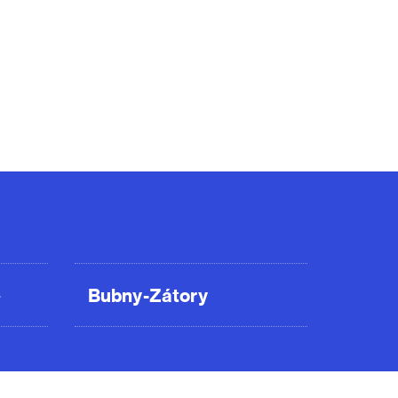
ě
Bubny-Zátory