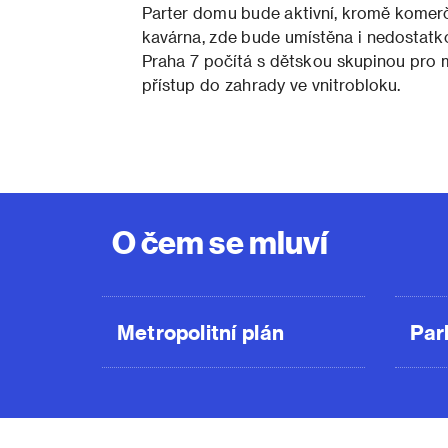
Parter domu bude aktivní, kromě komerčn
kavárna, zde bude umístěna i nedostatko
Praha 7 počítá s dětskou skupinou pro mi
přístup do zahrady ve vnitrobloku.
O čem se mluví
Metropolitní plán
Par