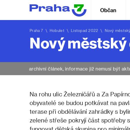
Občan
Praha 7
\
Hobulet
\ Listopad 2022 \ Nový městsk
Nový městský
archivní článek, informace již nemusí být akt
Na rohu ulic Železničářů a Za Papír
obyvatelé se budou potkávat na pavla
terase při obdělávání zahrádky s byli
zelené střeše pokryjí část spotřeby
fungovat dětská skupina pro minimáln