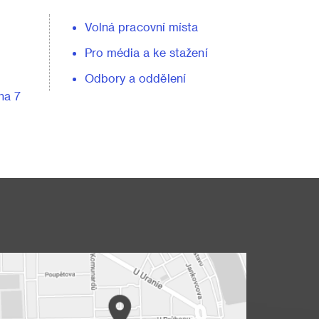
Volná pracovní místa
Pro média a ke stažení
Odbory a oddělení
ha 7