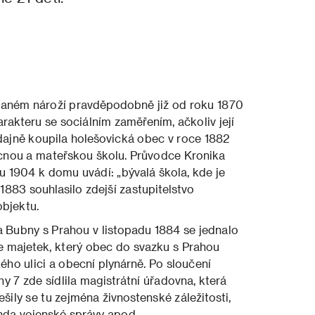
na daném nároží pravděpodobně již od roku 1870
akteru se sociálním zaměřením, ačkoliv její
dajně koupila holešovická obec v roce 1882
ecnou a mateřskou školu. Průvodce Kronika
u 1904 k domu uvádí: „bývalá škola, kde je
 1883 souhlasilo zdejší zastupitelstvo
bjektu.
a Bubny s Prahou v listopadu 1884 se jednalo
ve majetek, který obec do svazku s Prahou
ého ulici a obecní plynárně. Po sloučení
 7 zde sídlila magistrátní úřadovna, která
šily se tu zejména živnostenské záležitosti,
genda vojenské správy apod.