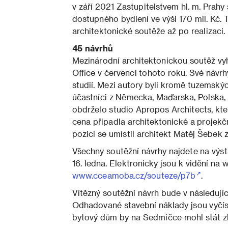
v září 2021 Zastupitelstvem hl. m. Prah
dostupného bydlení ve výši 170 mil. Kč.
architektonické soutěže až po realizaci.
45 návrhů
Mezinárodní architektonickou soutěž vy
Office v červenci tohoto roku. Své návrh
studií. Mezi autory byli kromě tuzemský
účastníci z Německa, Maďarska, Polska, 
obdrželo studio Apropos Architects, kt
cena připadla architektonické a projekční
pozici se umístil architekt Matěj Šebek z
Všechny soutěžní návrhy najdete na výst
16. ledna. Elektronicky jsou k vidění na
www.cceamoba.cz/souteze/p7b
.
Vítězný soutěžní návrh bude v následují
Odhadované stavební náklady jsou vyčís
bytový dům by na Sedmičce mohl stát zh