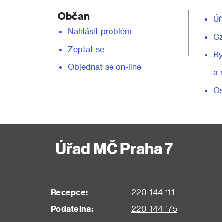
Občan
Úř
Nahlásit problém
C
Zeptat se
By
Objednat se on-line
a 
Os
Úřad MČ Praha 7
Recepce:
220 144 111
Podatelna:
220 144 175