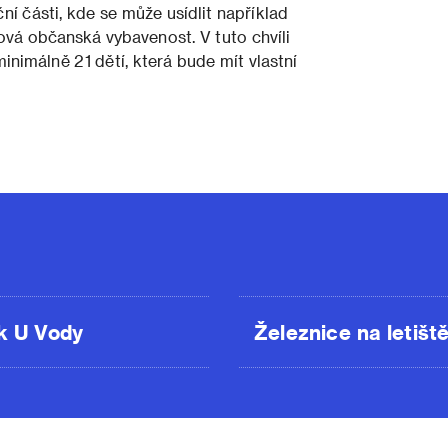
í části, kde se může usídlit například
vá občanská vybavenost. V tuto chvíli
nimálně 21 dětí, která bude mít vlastní
k U Vody
Železnice na letišt