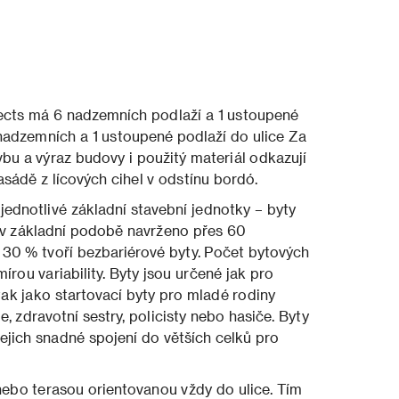
ects má 6 nadzemních podlaží a 1 ustoupené
 nadzemních a 1 ustoupené podlaží do ulice Za
bu a výraz budovy i použitý materiál odkazují
asádě z lícových cihel v odstínu bordó.
ednotlivé základní stavební jednotky – byty
k v základní podobě navrženo přes 60
ž 30 % tvoří bezbariérové byty. Počet bytových
rou variability. Byty jsou určené jak pro
tak jako startovací byty pro mladé rodiny
e, zdravotní sestry, policisty nebo hasiče. Byty
ejich snadné spojení do větších celků pro
nebo terasou orientovanou vždy do ulice. Tím