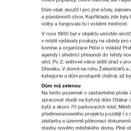
Dům však sloužil i pro jiné účely, zejmé
a působnosti obce. Kupříkladu zde byly
volby a fungovala tu i volební místnost.
V roce 1900 byl v objektu umístěn sirotč
v místě vydávaly poukazy na obědy pro 
komise a organizace Péče o mládež Praha 
agendy i úředníci přesunuli do tehdy n
ulici. Po 2. světové válce sídlil úřad v pr
Dřeváku. V domě na rohu Železničářů a Z
kategorie a dům postupně chátral, až by
Dům má zelenou
Na tento pozemek o zastavitelné ploše 
zpracovat studii na bytový dům Otakar o
bytů a skoro 70 parkovacích míst. Měst
předimenzovaného projektu později i z 
zástavby a územně plánovací dokumentac
stavbu nového městského domu. Plné obno