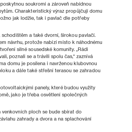
 poskytnou soukromí a zároveň nabídnou
ytům. Charakteristický výraz propůjčují domu
možno jak lodžie, tak i pavlač dle potřeby
chodištěm a také dvorní, širokou pavlačí.
dem návrhu, protože nabízí místo k náhodnému
ytvoření silné sousedské komunity. „Rádi
i, poznali se a trávili spolu čas,“ zaznívá
rma domu je posílena i navrženou klubovnou
bloku a dále také střešní terasou se zahradou
otovoltaickými panely, které budou využity
omě, jako je třeba osvětlení společných
 venkovních ploch se bude sbírat do
závlahu zahrady a dvora a na splachování