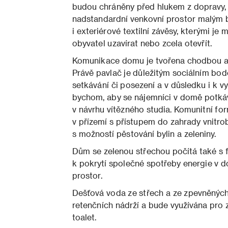
budou chráněny před hlukem z dopravy,
nadstandardní venkovní prostor malým b
i exteriérové textilní závěsy, kterými je 
obyvatel uzavírat nebo zcela otevřít.
Komunikace domu je tvořena chodbou a s
Právě pavlač je důležitým sociálním bo
setkávání či posezení a v důsledku i k v
bychom, aby se nájemníci v domě potkával
v návrhu vítězného studia. Komunitní fo
v přízemí s přístupem do zahrady vnitro
s možností pěstování bylin a zeleniny.
Dům se zelenou střechou počítá také s f
k pokrytí společné spotřeby energie v d
prostor.
Dešťová voda ze střech a ze zpevněných
retenčních nádrží a bude využívána pro 
toalet.