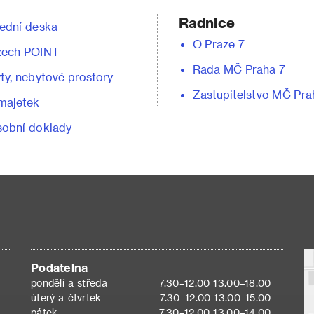
Radnice
ední deska
O Praze 7
zech POINT
Rada MČ Praha 7
ty, nebytové prostory
Zastupitelstvo MČ Pra
majetek
obní doklady
Podatelna
pondělí a středa
7.30–12.00 13.00–18.00
úterý a čtvrtek
7.30–12.00 13.00–15.00
pátek
7.30–12.00 13.00–14.00