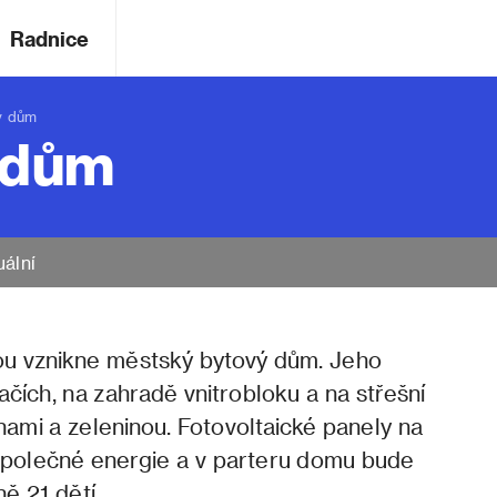
Radnice
ý dům
 dům
uální
nou vznikne městský bytový dům. Jeho
čích, na zahradě vnitrobloku a na střešní
nami a zeleninou. Fotovoltaické panely na
 společné energie a v parteru domu bude
ě 21 dětí.