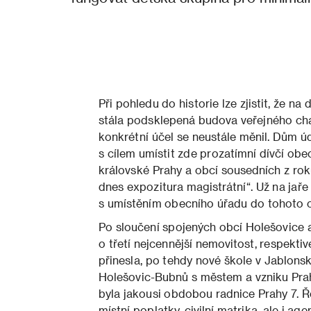
Při pohledu do historie lze zjistit, že 
stála podsklepená budova veřejného char
konkrétní účel se neustále měnil. Dům ú
s cílem umístit zde prozatímní dívčí ob
královské Prahy a obcí sousedních z rok
dnes expozitura magistrátní“. Už na jaře
s umístěním obecního úřadu do tohoto o
Po sloučení spojených obcí Holešovice 
o třetí nejcennější nemovitost, respekti
přinesla, po tehdy nové škole v Jablonsk
Holešovic-Bubnů s městem a vzniku Prahy
byla jakousi obdobou radnice Prahy 7. Ře
místní poplatky, civilní matrika, ale i a