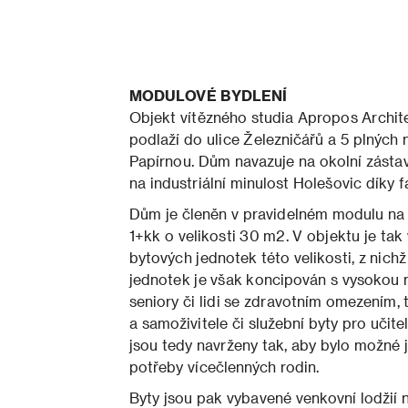
MODULOVÉ BYDLENÍ
Objekt vítězného studia Apropos Archit
podlaží do ulice Železničářů a 5 plných
Papírnou. Dům navazuje na okolní zástav
na industriální minulost Holešovic díky f
Dům je členěn v pravidelném modulu na j
1+kk o velikosti 30 m2. V objektu je ta
bytových jednotek této velikosti, z nich
jednotek je však koncipován s vysokou mí
seniory či lidi se zdravotním omezením, 
a samoživitele či služební byty pro učitel
jsou tedy navrženy tak, aby bylo možné j
potřeby vícečlenných rodin.
Byty jsou pak vybavené venkovní lodžií 