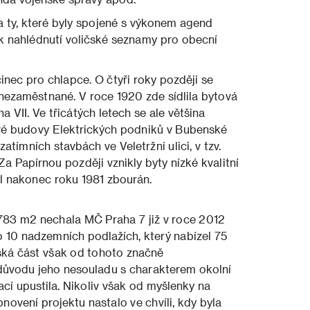
na ty, které byly spojené s výkonem agend
 k nahlédnutí voličské seznamy pro obecní
inec pro chlapce. O čtyři roky později se
nezaměstnané. V roce 1920 zde sídlila bytová
VII. Ve třicátých letech se ale většina
ové budovy Elektrických podniků v Bubenské
ozatímních stavbách ve Veletržní ulici, v tzv.
a Papírnou později vznikly byty nízké kvalitní
l nakonec roku 1981 zbourán.
783 m2 nechala MČ Praha 7 již v roce 2012
 10 nadzemních podlažích, který nabízel 75
ská část však od tohoto značně
důvodu jeho nesouladu s charakterem okolní
í upustila. Nikoliv však od myšlenky na
vení projektu nastalo ve chvíli, kdy byla