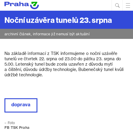
Hled
Prim
Men
Noční uzávěra tunelů 23. srpna
archivní článek, informace již nemusí být aktuální
Na základě informací z TSK informujeme o noční uzávěře
tunelů ve čtvrtek 22. srpna od 23.00 do pátku 23. srpna do
5.00. Letenský tunel bude zcela uzavřen z důvodu mytí
a čištění, důvodu údržby technologie, Bubenečský tunel kvůli
údržbě technologie.
doprava
– Foto
FB TSK Praha