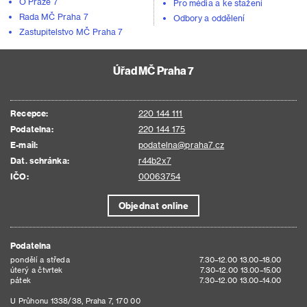
O Praze 7
Pro média a ke stažení
Rada MČ Praha 7
Odbory a oddělení
Zastupitelstvo MČ Praha 7
Úřad MČ Praha 7
Recepce:
220 144 111
Podatelna:
220 144 175
E-mail:
podatelna@praha7.cz
Dat. schránka:
r44b2x7
IČO:
00063754
Objednat online
Podatelna
pondělí a středa
7.30–12.00 13.00–18.00
úterý a čtvrtek
7.30–12.00 13.00–15.00
pátek
7.30–12.00 13.00–14.00
U Průhonu 1338/38, Praha 7, 170 00