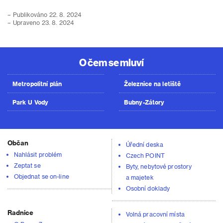
– Publikováno 22. 8. 2024
– Upraveno 23. 8. 2024
O čem se mluví
Metropolitní plán
Železnice na letiště
Park U Vody
Bubny-Zátory
Občan
Úřední deska
Nahlásit problém
Czech POINT
Zeptat se
Byty, nebytové prostory
Objednat se on-line
a majetek
Osobní doklady
Radnice
Volná pracovní místa