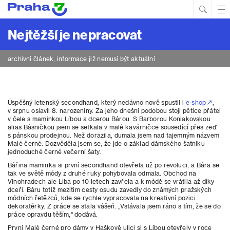
Hled
Prim
Men
Nejtěžší je nepracovat
archivní článek, informace již nemusí být aktuální
Úspěšný letenský secondhand, který nedávno nově spustil i
e-shop
,
v srpnu oslavil 8. narozeniny. Za jeho dnešní podobou stojí pětice přátel
v čele s maminkou Líbou a dcerou Bárou. S Barborou Koniakovskou
alias Básničkou jsem se setkala v malé kavárničce sousedící přes zeď
s pánskou prodejnou. Než dorazila, dumala jsem nad tajemným názvem
Malé černé. Dozvěděla jsem se, že jde o základ dámského šatníku –
jednoduché černé večerní šaty.
Bářina maminka si první secondhand otevřela už po revoluci, a Bára se
tak ve světě módy z druhé ruky pohybovala odmala. Obchod na
Vinohradech ale Líba po 10 letech zavřela a k módě se vrátila až díky
dceři. Báru totiž mezitím cesty osudu zavedly do známých pražských
módních řetězců, kde se rychle vypracovala na kreativní pozici
dekoratérky. Z práce se stala vášeň. „Vstávala jsem ráno s tím, že se do
práce opravdu těším,“ dodává.
První Malé černé pro dámy v Haškově ulici si s Líbou otevřely v roce