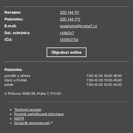
Recepce:
220 144 111
Podatelna:
220 144 175
E-mail:
podatelna@praha7.cz
Dat. schránka:
r44b2x7
IČO:
00063754
Objednat online
Podatelna
pondělí a středa
7.30–12.00 13.00–18.00
úterý a čtvrtek
7.30–12.00 13.00–15.00
pátek
7.30–12.00 13.00–14.00
U Průhonu 1338/38, Praha 7, 170 00
Telefonní seznam
Povinně zveřejňované informace
GDPR
Dotazník spokojenosti