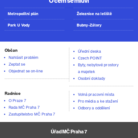
O čem se mluví
Metropolitní plán
Železnice na letiště
Park U Vody
Bubny-Zátory
Občan
Úřední deska
Nahlásit problém
Czech POINT
Zeptat se
Byty, nebytové prostory
Objednat se on-line
a majetek
Osobní doklady
Radnice
Volná pracovní místa
O Praze 7
Pro média a ke stažení
Rada MČ Praha 7
Odbory a oddělení
Zastupitelstvo MČ Praha 7
Úřad MČ Praha 7