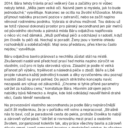
2014. Bára tehdy trávila prací veškerý čas a začátky pro ni vůbec
nebyly lehké. „Měla jsem velké oči. Naivně jsem si myslela, jak to bude
jednoduché,“ vysvětluje. Nakonec se ocitla na životní křižovatce. Mohla
přijmout nabídku pracovní pozice v zahraničí, nebo se začít naplno
věnovat rodinnému podniku. Vybrala si druhou možnost. Tou dobou už
se totiž rýsoval dokonalý prostor pro pánský secondhand jen pár metrů
od původního obchodu a pánská móda Báru odjakživa naplňovala
o něco víc než dámská. „Muži potřebují péči a odcházejí s radostí, když
jim člověk tu péči dá. Nechají si poradit. Ženy jsou v tomhle ohledu
rozhodnější a soběstačnější. Mají svou představu, přes kterou často
nejdou,“ vysvětluje.
Báru odjakživa bavilo plánovat a nechtěla zůstat stát na místě.
Zkušenosti nasbírané předchozí praxí teď mohla naplno zúročit ve
vlastním, což pro ni byla obrovská výzva. Zásadní je podle ní velká
přísnost při výběru, trpělivost a následná péče o zboží. Báře a Líbě
projde rukama každý jednotlivý kousek a díky vycvičenému oku poznají
kvalitní zboží na první pohled. Do jejich striktního konceptu navíc
nezapadá ani výkup od zákazníků. „Chceme si tyhle přísné parametry
udržet za každou cenu,“ konstatuje Bára. Hlavním zdrojem jejich
nabídky bývá Německo a Anglie, kde lidé odkládají neuvěřitelně drahé
věci, často téměř nenošené.
Na provozování vlastního secondhandu je podle Báry nejnáročnější
začít žít myšlenkou, že je v pořádku mít volno a nepracovat. „Strašně
nás to baví, což je paradoxně cesta do pekla, protože člověka to nabíjí
a zároveň vyčerpává.“ Udržet si rovnováhu mezi prací a osobním
životem, zorganizovat kolektiv tak, aby práce všechny bavila a zároveň
dávala smysl, jasně vymezené hranice a dostatečný odstup, to všechno