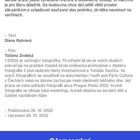
je pro Báru důležité. Do budoucna chce dát ještě větší prostor
zákazníkům a vylepšovat současný stav podniku, zkrátka neusnout na
vavřínech.
– Text
Diana Rykrová
– Foto
Tatiana Zvolská
(*2000) je začínající fotografka. Po střední škole ve svých studiích
pokračuje na pražské Vysoké škole umělecko-průmyslové v Ateliéru
Fotografie 2 pod vedením Aleny Kotzmannové a Tomáše Součka. Ve
svých fotografiích se soustředí na dokumentaci Youth and Party Culture
v Čechách nebo na iphone zachycuje malé všednosti běžného dne. Její
práce se stala ústřední fotografií akce Prague Photo 2022. Kromě
fotografie se věnuje také modelingu, tvorbě obsahu na sociální sítě a
častým návštěvám Itálie
– Publikováno 26. 10. 2022
– Upraveno 26. 10. 2022