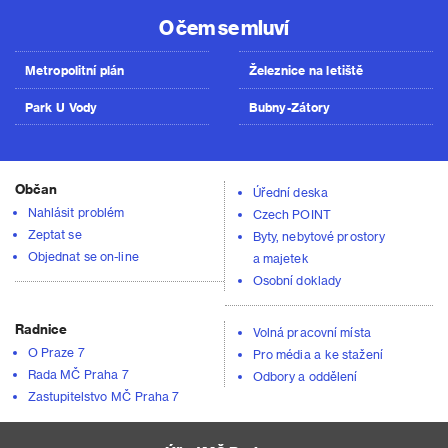
O čem se mluví
Metropolitní plán
Železnice na letiště
Park U Vody
Bubny-Zátory
Občan
Úřední deska
Nahlásit problém
Czech POINT
Zeptat se
Byty, nebytové prostory
Objednat se on-line
a majetek
Osobní doklady
Radnice
Volná pracovní místa
O Praze 7
Pro média a ke stažení
Rada MČ Praha 7
Odbory a oddělení
Zastupitelstvo MČ Praha 7