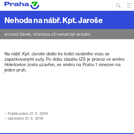
Hled
Prim
Men
Nehoda na nábř. Kpt. Jaroše
archivní článek, informace již nemusí být aktuální
Na nábř. Kpt. Jaroše došlo ke kolizi osobního vozu se
zaparkovanými auty. Po dobu zásahu IZS je provoz ve směru
Holešovice zcela uzavřen, ve směru na Prahu 1 omezen na
jeden pruh.
– Publikováno 21. 6. 2019
– Upraveno 21. 6. 2019