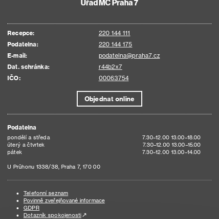
Úřad MČ Praha 7
Recepce:
220 144 111
Podatelna:
220 144 175
E-mail:
podatelna@praha7.cz
Dat. schránka:
r44b2x7
IČO:
00063754
Objednat online
Podatelna
pondělí a středa
7.30–12.00 13.00–18.00
úterý a čtvrtek
7.30–12.00 13.00–15.00
pátek
7.30–12.00 13.00–14.00
U Průhonu 1338/38, Praha 7, 170 00
Telefonní seznam
Povinně zveřejňované informace
GDPR
Dotazník spokojenosti