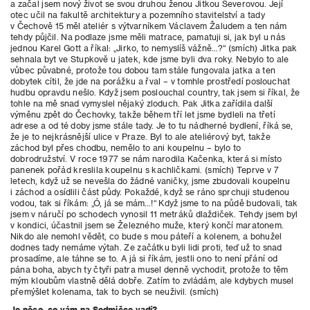
a začal jsem nový život se svou druhou ženou Jitkou Severovou. Její
otec učil na fakultě architektury a pozemního stavitelství a tady
v Čechově 15 měl ateliér s výtvarníkem Václavem Žaludem a ten nám
tehdy půjčil. Na podlaze jsme měli matrace, pamatuji si, jak byl u nás
jednou Karel Gott a říkal: „Jirko, to nemyslíš vážně…?“ (smích) Jitka pak
sehnala byt ve Stupkově u jatek, kde jsme byli dva roky. Nebylo to ale
vůbec půvabné, protože tou dobou tam stále fungovala jatka a ten
dobytek cítil, že jde na porážku a řval – v tomhle prostředí poslouchat
hudbu opravdu nešlo. Když jsem poslouchal country, tak jsem si říkal, že
tohle na mě snad vymyslel nějaký zloduch. Pak Jitka zařídila další
výměnu zpět do Čechovky, takže během tří let jsme bydleli na třetí
adrese a od té doby jsme stále tady. Je to tu nádherné bydlení, říká se,
že je to nejkrásnější ulice v Praze. Byl to ale ateliérový byt, takže
záchod byl přes chodbu, nemělo to ani koupelnu – bylo to
dobrodružství. V roce 1977 se nám narodila Kačenka, která si místo
panenek pořád kreslila koupelnu s kachličkami. (smích) Teprve v 7
letech, když už se nevešla do žádné vaničky, jsme zbudovali koupelnu
i záchod a osídlili část půdy. Pokaždé, když se ráno sprchuji studenou
vodou, tak si říkám: „Ó, já se mám…!“ Když jsme to na půdě budovali, tak
jsem v náručí po schodech vynosil 11 metráků dlaždiček. Tehdy jsem byl
v kondici, účastnil jsem se Železného muže, který končí maratonem.
Nikdo ale nemohl vědět, co bude s mou páteří
a kolenem, a bohužel
dodnes tady nemáme výtah. Ze začátku byli lidi proti, teď už to snad
prosadíme, ale táhne se to. A já si říkám, jestli ono to není přání od
pána boha, abych ty čtyři patra musel denně vychodit, protože to těm
mým kloubům vlastně dělá dobře. Zatím to zvládám, ale kdybych musel
přemýšlet kolenama, tak to bych se neuživil. (smích)
Je něco, co vám na Sedmičce vadí?