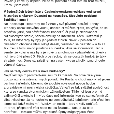
Považuji za velký úspěch, že se mi povedlo celou totalitu hrát muziku,
kterou jsem chtěl.
V šedesátých letech jste v Československém rozhlase vedl první
hitparádu s názvem Dvanáct na houpačce. Sledujete podobné
žebříčky i dnes?
Ne, nesleduju. Hitparády totiž ztratily své původní poslání. Tehdy
zrcadlily obraz lidového vkusu, dneska si můžete zjistit, co vyšlo, co se
prodává, jaké jsou návštěvnosti koncertů či jaká je sledovanost
rozhlasových stanic, během chvilky na internetu. Těch ukazatelů je
tolik, že hitparády by byly jen jedním z nich. Navíc v posledních
dekádách ohromně klesl odbyt desek, rozmohlo se pirátství – a to až
tak, že už tomu nikdo pirátství ani neříká, vkus se atomizoval. Jen si
vemte, že kdysi u nás byla jen dvě gramofonová vydavatelství, dneska
jich je určitě přes 60. Těch prostředků, jak se dostat k hudbě, je taky
strašně moc. Dnes už záleží jen na vašem vkusu
a kolik tomu chcete
věnovat času…
Jak se tedy dostáváte k nové hudbě vy?
Nejdůležitějším prostředkem jsou mí kamarádi. Na nové desky mě
upozorňují i návštěvníci mých pořadů. Ke Kaštanu chodí například jeden
bankovní úředník, kterému dělá dobře objevovat novou hudbu
a pravidelně mi nosí nějaká cédéčka. Vytváří se tak zvláštní společnost,
která se vymyká ekonomickým zákonitostem. Tihle lidi jsou pro mě
zajímavější a věnuju jim více času než internetu, kde se samozřejmě dá
zjistit všechno. Já na techniku nejsem bůhvíjaký fajnšmekr, ale přeci jen
jsem rád, když mohu mít fyzicky ten nosič – tedy nikoliv počítač,
internet, přepálené věci nebo malou škatulku, kde je 40 tisíc
nahrávek… tam ale můžou být klidně úplný srágory jako třeba