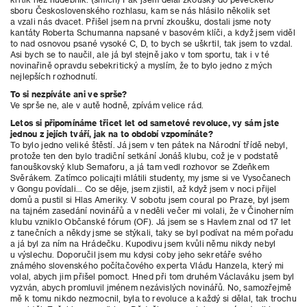
sboru Československého rozhlasu, kam se nás hlásilo několik set
a vzali nás dvacet. Přišel jsem na první zkoušku, dostali jsme noty
kantáty Roberta Schumanna napsané v basovém klíči, a když jsem viděl
to nad osnovou psané vysoké C, D, to bych se uškrtil, tak jsem to vzdal.
Asi bych se to naučil, ale já byl stejně jako v tom sportu, tak i v té
novinařině opravdu sebekritický a myslím, že to bylo jedno z mých
nejlepších rozhodnutí.
To si nezpíváte ani ve sprše?
Ve sprše ne, ale v autě hodně, zpívám velice rád.
Letos si připomínáme třicet let od sametové revoluce, vy sám jste
jednou z jejích tváří, jak na to období vzpomínáte?
To bylo jedno veliké štěstí. Já jsem v ten pátek na Národní třídě nebyl,
protože ten den bylo tradiční setkání Jonáš klubu, což je v podstatě
fanouškovský klub Semaforu, a já tam vedl rozhovor se Zdeňkem
Svěrákem. Zatímco policajti mlátili studenty, my jsme si ve Vysočanech
v Gongu povídali… Co se děje, jsem zjistil, až když jsem v noci přijel
domů a pustil si Hlas Ameriky. V sobotu jsem coural po Praze, byl jsem
na tajném zasedání novinářů a v neděli večer mi volali, že v Činoherním
klubu vzniklo Občanské fórum (OF). Já jsem se s Havlem znal od 17 let
z tanečních a
někdy jsme se stýkali, taky se byl podívat na mém pořadu
a já byl za ním na Hrádečku. Kupodivu jsem kvůli němu nikdy nebyl
u výslechu. Doporučil jsem mu kdysi coby jeho sekretáře svého
známého slovenského počítačového experta Vláďu Hanzela, který mi
volal, abych jim přišel pomoct. Hned při tom druhém Václaváku jsem byl
vyzván, abych promluvil jménem nezávislých novinářů. No, samozřejmě
mě k tomu nikdo nezmocnil, byla to revoluce a každý si dělal, tak trochu