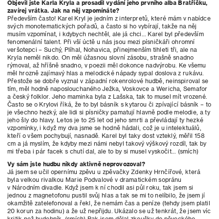
Objevil jste Karla Kryla a prosadil vydání jeho prvního alba Bratříčku,
zavírej vrátka. Jak na něj vzpomínáte?
Především často! Karel Kryl je jedním z interpretů,
které mám v nabídce
svých monotematických pořadů, a
často si ho vybírají, takže na něj
musím vzpomínat, i kdybych nechtěl, ale já chci… Karel byl především
fenomenální talent. Při vší úctě u nás jsou mezi písničkáři ohromní
veršotepci – Suchý, Plíhal, Nohavica, přinejmenším tihleti tři, ale na
Kryla neměl nikdo. On měl úžasnou slovní zásobu, strašně snadno
rýmoval, až hříšně snadno, v poezii měl dokonce nadvýrobu. Ke všemu
měl hrozně zajímavý hlas a melodické nápady sypal doslova z rukávu.
Přestože se dobře vyznal v západní rokenrolové hudbě, neinspiroval se
tím, měl hodně naposlouchaného Ježka, Voskovce a Wericha, Semafor
a český folklor. Jeho maminka byla z Lašska, tak to musel mít vrozené.
Často se o Krylovi říká, že to byl básník s kytarou či zpívající básník – to
je všechno hezký, ale lidi si písničky pamatují hlavně podle melodie, a ty
jeho šly do hlavy. Letos je to 25 let od jeho smrti a převládají ty hezké
vzpomínky, i
když my dva jsme se hodně hádali, což je u intelektuálů,
kteří o všem pochybují, nasnadě. Karel byl taky dost vzteklý, měřil 158
cm a já myslím, že kdyby mezi námi nebyl takový výškový rozdíl, tak by
mi třeba i pár facek s chutí dal, ale to by si musel vyskočit… (smích)
Vy sám jste hudbu nikdy aktivně neprovozoval?
Já jsem se učil opernímu zpěvu u zpěvačky Zdenky Hrnčířové, která
byla velkou rivalkou Marie Podvalové v dramatickém sopránu
v Národním divadle. Když jsem k ní chodil asi půl roku, tak jsem si
jednou z magnetofonu pustil svůj hlas a tak se mi to nelíbilo, že jsem jí
okamžitě zatelefonoval a řekl, že nemám čas a peníze (tehdy jsem platil
20 korun za hodinu) a
že už nepřijdu. Ukázalo se už tenkrát, že jsem víc
kritik než hudebník. (smích) Pak jsem dělal zkoušky do pěveckého