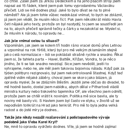
co chtěl. Zašel jsem za Jirkou Dědečkem a na jeho psacím stroji jsem
napsal asi 15 řádek, které jsem pak tomu vyprodanému Václaváku
přečetl. Lidi se mě dodnes ptají: Jaké to bylo dívat se na to plné
náměstí? Ale já jsem tohle vůbec nedokázal vnímat, to bych se zbláznil,
já jsem jen věděl, že musím něco říct. Pak jsem několikrát místo Havla
četl nějaké jeho texty, protože on byl nastydlý, to jsem se soustředil jen
na to, abych přečetl správně tečky a čárky a nezakoktal se. Myslet si,
že mluvím k národu, to opravdu ne…
Jak jste vnímal celou tu situaci?
Vzpomínám, jak jsem se kolem tří hodin ráno vracel domů přes Letnou
a vzpomínal na rok 1968, který byl pro mě velkým zklamáním stejně
jako celá normalizace – lidi se pokládali strašně rychle a snadno. Říkal
jsem si, že tahleta parta – Havel, Battěk, Křižan, Vondra, to je něco
jiného, že ti se tak snadno nevzdají. Sice jsem nevěděl, jestli to
vyhrajeme, nebo ne, ale měl jsem takovou bojovnou náladu. Když pak za
týden politbyro rezignovalo, byl jsem nekontrolovaně šťastnej. Když teď
zpětně vidím nějaké záběry, choval jsem se skoro jako blázen, já
opravdu myslel, že se zblázním štěstím. Jezdili jsme občas do divadel, to
mě hodně bavilo, dostal jsem nabídku, abych dělal v Pithartově vládě
ministra kultury nebo tiskového tajemníka OF, ale všechno jsem odmítl,
protože jsem se chtěl vrátit k novinám. Politika mě sice bavila, ale ty
noviny mě bavily víc. S Havlem jsem byl často ve styku, v životě už se
nepodívám tolikrát na Hrad jako tenkrát. Pro mě to byla jedna velká
radost a
do jisté míry je dodnes…
Takže jste nikdy nezažil rozčarování z polistopadového vývoje
podobně jako třeba Karel Kryl?
Ne, mně to opravdu vydrželo dodnes. Víte, já jsem se hodně zajímal