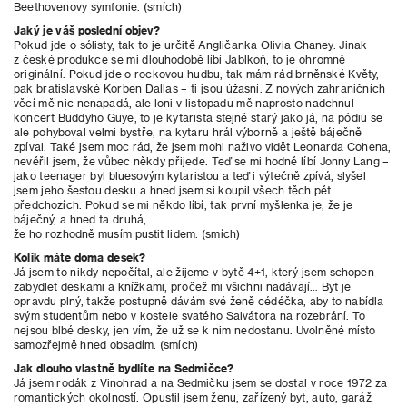
Beethovenovy symfonie. (smích)
Jaký je váš poslední objev?
Pokud jde o sólisty, tak to je určitě Angličanka Olivia Chaney. Jinak
z české produkce se mi dlouhodobě líbí Jablkoň, to je ohromně
originální. Pokud jde o rockovou hudbu, tak mám rád brněnské Květy,
pak bratislavské Korben Dallas – ti jsou úžasní. Z nových zahraničních
věcí mě nic nenapadá, ale loni v listopadu mě naprosto nadchnul
koncert Buddyho Guye, to je kytarista stejně starý jako já, na pódiu se
ale pohyboval velmi bystře, na kytaru hrál výborně a ještě báječně
zpíval. Také jsem moc rád, že jsem mohl naživo vidět Leonarda Cohena,
nevěřil jsem, že vůbec někdy přijede. Teď se mi hodně líbí Jonny Lang –
jako teenager byl bluesovým kytaristou a teď
i výtečně zpívá, slyšel
jsem jeho šestou desku a hned jsem si koupil všech těch pět
předchozích. Pokud se mi někdo líbí, tak první myšlenka je, že je
báječný, a hned ta druhá,
že ho rozhodně musím pustit lidem. (smích)
Kolik máte doma desek?
Já jsem to nikdy nepočítal, ale žijeme v bytě 4+1, který jsem schopen
zabydlet deskami a knížkami, pročež mi všichni nadávají… Byt je
opravdu plný, takže postupně dávám své ženě cédéčka, aby to nabídla
svým studentům nebo v kostele svatého Salvátora na rozebrání. To
nejsou blbé desky, jen vím, že už se k nim nedostanu. Uvolněné místo
samozřejmě hned obsadím. (smích)
Jak dlouho vlastně bydlíte na Sedmičce?
Já jsem rodák z Vinohrad a na Sedmičku jsem se dostal v roce 1972 za
romantických okolností. Opustil jsem ženu, zařízený byt, auto, garáž