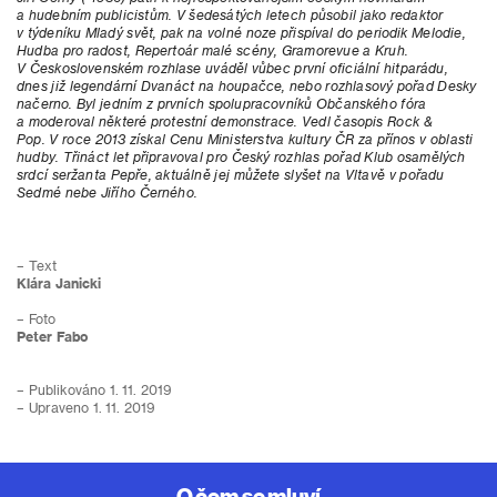
a hudebním publicistům. V šedesátých letech působil jako redaktor
v týdeníku Mladý svět, pak na volné noze přispíval do periodik Melodie,
Hudba pro radost, Repertoár malé scény, Gramorevue a Kruh.
V Československém rozhlase uváděl vůbec první oficiální hitparádu,
dnes již legendární Dvanáct na houpačce, nebo rozhlasový pořad Desky
načerno. Byl jedním z prvních spolupracovníků Občanského
fóra
a moderoval některé protestní demonstrace. Vedl časopis Rock &
Pop. V roce 2013 získal Cenu Ministerstva kultury ČR za přínos v oblasti
hudby. Třináct let připravoval pro Český rozhlas pořad Klub osamělých
srdcí seržanta Pepře, aktuálně jej můžete slyšet na Vltavě v pořadu
Sedmé nebe Jiřího Černého.
– Text
Klára Janicki
– Foto
Peter Fabo
– Publikováno 1. 11. 2019
– Upraveno 1. 11. 2019
O čem se mluví