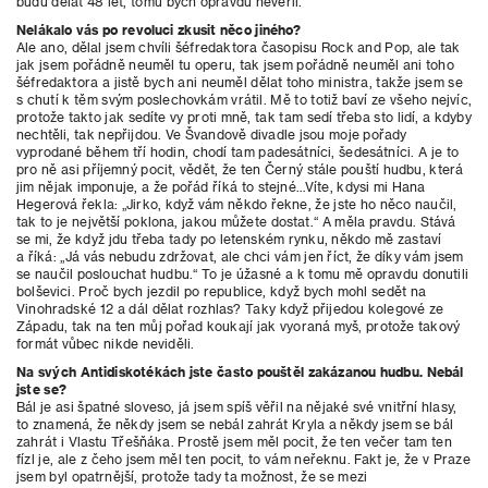
budu dělat 48 let, tomu bych opravdu nevěřil.
Nelákalo vás po revoluci zkusit něco jiného?
Ale ano, dělal jsem chvíli šéfredaktora časopisu Rock and Pop, ale tak
jak jsem pořádně neuměl tu operu, tak jsem pořádně neuměl ani toho
šéfredaktora a jistě bych ani neuměl dělat toho ministra, takže jsem se
s chutí k těm svým poslechovkám vrátil. Mě to totiž baví ze všeho nejvíc,
protože takto jak sedíte vy proti mně, tak tam sedí třeba sto lidí, a kdyby
nechtěli, tak nepřijdou. Ve Švandově divadle jsou moje pořady
vyprodané během tří hodin, chodí tam padesátníci, šedesátníci. A je to
pro ně asi příjemný pocit, vědět, že ten Černý stále pouští hudbu, která
jim nějak imponuje, a že pořád říká to stejné…Víte, kdysi mi Hana
Hegerová řekla: „Jirko, když vám někdo řekne, že jste ho něco naučil,
tak to je největší poklona, jakou můžete dostat.“ A měla pravdu. Stává
se mi, že když jdu třeba tady po letenském rynku, někdo mě zastaví
a říká: „Já vás nebudu zdržovat, ale chci vám jen říct, že díky vám jsem
se naučil poslouchat hudbu.“ To je úžasné a k tomu mě opravdu donutili
bolševici. Proč bych jezdil po republice, když bych mohl sedět na
Vinohradské 12 a dál dělat rozhlas? Taky když přijedou kolegové ze
Západu, tak na ten můj pořad koukají jak vyoraná myš, protože takový
formát vůbec nikde neviděli.
Na svých Antidiskotékách jste často pouštěl zakázanou hudbu. Nebál
jste se?
Bál je asi špatné sloveso, já jsem spíš věřil na nějaké své vnitřní hlasy,
to znamená, že někdy jsem se nebál zahrát Kryla a někdy jsem se bál
zahrát i Vlastu Třešňáka. Prostě jsem měl pocit, že ten večer tam ten
fízl je, ale z čeho jsem měl ten pocit, to vám neřeknu. Fakt je, že v Praze
jsem byl opatrnější, protože tady ta možnost, že se mezi