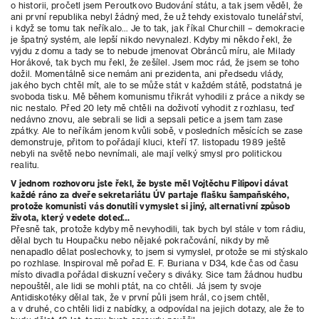
o historii, pročetl jsem Peroutkovo Budování státu, a tak jsem věděl, že
ani první republika nebyl žádný med, že už tehdy existovalo tunelářství,
i když se tomu tak neříkalo… Je to tak, jak říkal Churchill – demokracie
je špatný systém, ale lepší nikdo nevynalezl. Kdyby mi někdo řekl, že
vyjdu z domu a tady se to nebude jmenovat Obránců míru, ale Milady
Horákové, tak bych mu řekl, že zešílel. Jsem moc rád, že jsem se toho
dožil. Momentálně sice nemám ani prezidenta, ani předsedu vlády,
jakého bych chtěl mít, ale to se může stát v každém státě, podstatná je
svoboda tisku. Mě během komunismu třikrát vyhodili z práce a nikdy se
nic nestalo. Před 20 lety mě chtěli na doživotí vyhodit z rozhlasu, teď
nedávno znovu, ale sebrali se lidi a sepsali petice a jsem tam zase
zpátky. Ale to neříkám jenom kvůli sobě, v posledních měsících se zase
demonstruje, přitom to pořádají kluci, kteří 17. listopadu 1989 ještě
nebyli na světě nebo nevnímali, ale mají velký smysl pro politickou
realitu.
V jednom rozhovoru jste řekl, že byste měl Vojtěchu Filipovi dávat
každé ráno za dveře sekretariátu ÚV partaje flašku šampaňského,
protože komunisti vás donutili vymyslet si jiný, alternativní způsob
života, který vedete doteď…
Přesně tak, protože kdyby mě nevyhodili, tak bych byl stále v tom rádiu,
dělal bych tu Houpačku nebo nějaké pokračování, nikdy by mě
nenapadlo dělat poslechovky, to jsem si vymyslel, protože se mi stýskalo
po rozhlase. Inspiroval mě pořad E. F. Buriana v D34, kde čas od času
místo divadla pořádal diskuzní
večery s diváky. Sice tam žádnou hudbu
nepouštěl, ale lidi se mohli ptát, na co chtěli. Já jsem ty svoje
Antidiskotéky dělal tak, že v první půli jsem hrál, co jsem chtěl,
a v druhé, co chtěli lidi z nabídky, a odpovídal na jejich dotazy, ale že to