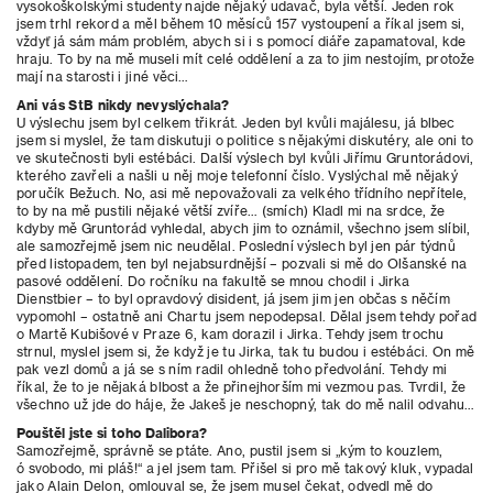
vysokoškolskými studenty najde nějaký udavač, byla větší. Jeden rok
jsem trhl rekord a měl během 10 měsíců 157 vystoupení a říkal jsem si,
vždyť já sám mám problém, abych si i s pomocí diáře zapamatoval, kde
hraju. To by na mě museli mít celé oddělení a za to jim nestojím, protože
mají na starosti i jiné věci…
Ani vás StB nikdy nevyslýchala?
U výslechu jsem byl celkem třikrát. Jeden byl kvůli majálesu, já blbec
jsem si myslel, že tam diskutuji o politice s nějakými diskutéry, ale oni to
ve skutečnosti byli estébáci. Další výslech byl kvůli Jiřímu Gruntorádovi,
kterého zavřeli a našli u něj moje telefonní číslo. Vyslýchal mě nějaký
poručík Bežuch. No, asi mě nepovažovali za velkého třídního nepřítele,
to by na mě pustili nějaké větší zvíře… (smích) Kladl mi na srdce, že
kdyby mě Gruntorád vyhledal, abych jim to oznámil, všechno jsem slíbil,
ale samozřejmě jsem nic neudělal. Poslední výslech byl jen pár týdnů
před listopadem, ten byl nejabsurdnější – pozvali si mě do Olšanské na
pasové oddělení. Do ročníku na fakultě se mnou chodil i Jirka
Dienstbier – to byl opravdový disident, já jsem jim jen občas s něčím
vypomohl – ostatně ani Chartu jsem nepodepsal. Dělal
jsem tehdy pořad
o Martě Kubišové v Praze 6,
kam dorazil i Jirka. Tehdy jsem trochu
strnul, myslel jsem si, že když je tu Jirka, tak tu budou
i estébáci. On mě
pak vezl domů a já se s ním radil ohledně toho předvolání. Tehdy mi
říkal, že to je nějaká blbost a že přinejhorším mi vezmou pas. Tvrdil, že
všechno už jde do háje, že Jakeš je neschopný, tak do mě nalil odvahu…
Pouštěl jste si toho Dalibora?
Samozřejmě, správně se ptáte. Ano, pustil jsem si „kým to kouzlem,
ó svobodo, mi pláš!“
a jel jsem tam. Přišel si pro mě takový kluk, vypadal
jako Alain Delon, omlouval se, že jsem musel čekat, odvedl mě do