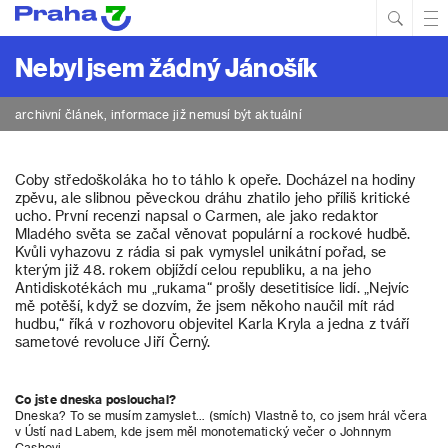
Hled
Prim
Men
Nebyl jsem žádný Jánošík
archivní článek, informace již nemusí být aktuální
Coby středoškoláka ho to táhlo k opeře. Docházel na hodiny
zpěvu, ale slibnou pěveckou dráhu zhatilo jeho příliš kritické
ucho. První recenzi napsal o Carmen, ale jako redaktor
Mladého světa se začal věnovat populární a rockové hudbě.
Kvůli vyhazovu z rádia si pak vymyslel unikátní pořad, se
kterým již 48. rokem objíždí celou republiku, a na jeho
Antidiskotékách mu „rukama“ prošly desetitisíce lidí. „Nejvíc
mě potěší, když se dozvím, že jsem někoho naučil mít rád
hudbu,“ říká v rozhovoru objevitel Karla Kryla a jedna z tváří
sametové revoluce Jiří Černý.
Co jste dneska poslouchal?
Dneska? To se musím zamyslet… (smích) Vlastně to, co jsem hrál včera
v Ústí nad Labem, kde jsem měl monotematický večer o Johnnym
Cashovi.