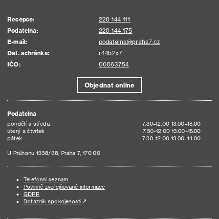
Recepce:
220 144 111
Podatelna:
220 144 175
E-mail:
podatelna@praha7.cz
Dat. schránka:
r44b2x7
IČO:
00063754
Objednat online
Podatelna
pondělí a středa
7.30–12.00 13.00–18.00
úterý a čtvrtek
7.30–12.00 13.00–15.00
pátek
7.30–12.00 13.00–14.00
U Průhonu 1338/38, Praha 7, 170 00
Telefonní seznam
Povinně zveřejňované informace
GDPR
Dotazník spokojenosti