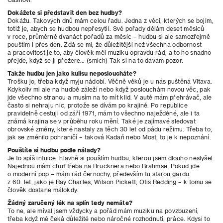
Dokážete si představit den bez hudby?
Dokážu. Takových dnů mám celou řadu. Jedna z věcí, kterých se bojím,
totiž je, abych se hudbou nepřesytil. Své pořady dělám deset měsíců
v roce, průměrně dvanáct pořadů za měsíc – hudbu si ale samozřejmě
pouštím i přes den. Zdá se mi, že důležitější než všechna odbornost
a pracovitost je to, aby člověk měl muziku opravdu rád, a to ho snadno
přejde, když se jí přežere… (smích) Tak si na to dávám pozor.
Takže hudbu jen jako kulisu neposloucháte?
Trošku jo, třeba když myju nádobí. Věčně věků je u nás puštěná Vltava.
Kdykoliv mi ale na hudbě záleží nebo když poslouchám novou věc, pak
jde všechno stranou a
musím na to mít klid. V autě mám přehrávač, ale
často si nehraju nic, protože se dívám po krajině. Po republice
pravidelně cestuji od září 1971, mám to všechno naježděné, ale i ta
známá krajina se v průběhu roku mění. Také je zajímavé sledovat
obrovské změny, které nastaly za těch 30 let od pádu režimu. Třeba to,
jak se změnilo pohraničí – taková Kadaň nebo Most, to je k nepoznání.
Pouštíte si hudbu podle nálady?
Je to spíš intuice, hlavně si pouštím hudbu, kterou jsem dlouho neslyšel.
Najednou mám chuť třeba na Brucknera nebo Brahmse. Pokud jde
o moderní pop – mám rád černochy, především tu starou gardu
z 60. let, jako je Ray Charles, Wilson Pickett, Otis Redding – k tomu se
člověk dostane málokdy.
Žádný zaručený lék na splín tedy nemáte?
To ne, ale míval jsem vždycky a pořád mám muziku na povzbuzení,
třeba když mě čeká důležité nebo náročné rozhodnutí, práce. Kdysi to