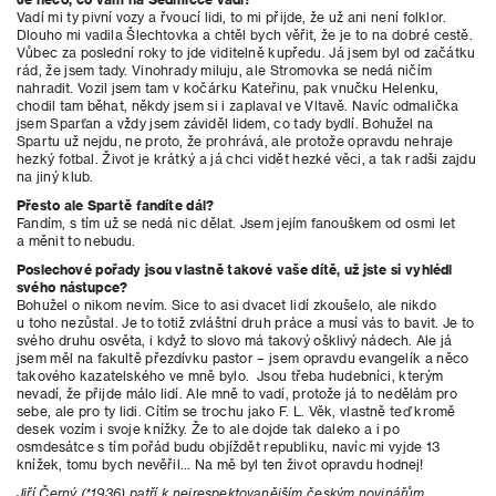
Vadí mi ty pivní vozy a řvoucí lidi, to mi přijde, že už ani není folklor.
Dlouho mi vadila Šlechtovka a chtěl bych věřit, že je to na dobré cestě.
Vůbec za poslední roky to jde viditelně kupředu. Já jsem byl od začátku
rád, že jsem tady. Vinohrady miluju, ale Stromovka se nedá ničím
nahradit. Vozil jsem tam v kočárku Kateřinu, pak vnučku Helenku,
chodil tam běhat, někdy jsem si i zaplaval ve Vltavě. Navíc odmalička
jsem Sparťan a vždy jsem záviděl lidem, co tady bydlí. Bohužel na
Spartu už nejdu, ne proto, že prohrává, ale protože opravdu nehraje
hezký fotbal. Život je krátký a já chci vidět hezké věci, a tak radši zajdu
na jiný klub.
Přesto ale Spartě fandíte dál?
Fandím, s tím už se nedá nic dělat. Jsem jejím fanouškem od osmi let
a měnit to nebudu.
Poslechové pořady jsou vlastně takové vaše dítě, už jste si vyhlédl
svého nástupce?
Bohužel o nikom nevím. Sice to asi dvacet lidí zkoušelo, ale nikdo
u toho nezůstal. Je to totiž zvláštní druh práce a musí vás to bavit. Je to
svého druhu osvěta, i když to slovo má takový ošklivý nádech. Ale já
jsem měl na fakultě přezdívku pastor – jsem opravdu evangelík a něco
takového kazatelského ve mně bylo. Jsou třeba hudebníci, kterým
nevadí, že přijde málo lidí. Ale mně to vadí, protože já to nedělám pro
sebe, ale pro ty lidi. Cítím se trochu jako F. L. Věk, vlastně teď kromě
desek vozím i svoje knížky. Že to ale dojde tak daleko a i po
osmdesátce s tím pořád budu objíždět republiku, navíc mi vyjde 13
knížek, tomu bych nevěřil… Na mě byl ten život opravdu hodnej!
Jiří Černý (*1936)
patří k nejrespektovanějším českým
novinářům