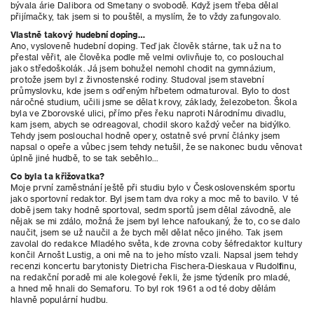
bývala árie Dalibora od Smetany o svobodě. Když jsem třeba dělal
přijímačky, tak jsem si to pouštěl, a myslím, že to vždy zafungovalo.
Vlastně takový hudební doping…
Ano, vysloveně hudební doping. Teď jak člověk stárne, tak už na to
přestal věřit, ale člověka podle mě velmi ovlivňuje to, co poslouchal
jako středoškolák. Já jsem bohužel nemohl chodit na gymnázium,
protože jsem byl z živnostenské rodiny. Studoval jsem stavební
průmyslovku, kde jsem s odřeným hřbetem odmaturoval. Bylo to dost
náročné studium, učili jsme se dělat krovy, základy, železobeton. Škola
byla ve Zborovské ulici, přímo přes řeku naproti Národnímu divadlu,
kam jsem, abych se odreagoval, chodil skoro každý večer na bidýlko.
Tehdy jsem poslouchal hodně opery, ostatně své první články jsem
napsal o opeře a vůbec jsem tehdy netušil, že se nakonec budu věnovat
úplně jiné hudbě, to se tak seběhlo…
Co byla ta křižovatka?
Moje první zaměstnání ještě při studiu bylo v Československém sportu
jako sportovní redaktor. Byl jsem tam dva roky a moc mě to bavilo. V té
době jsem taky hodně sportoval, sedm sportů jsem dělal závodně, ale
nějak se mi zdálo, možná že jsem byl lehce nafoukaný, že to, co se dalo
naučit, jsem se už naučil a že bych měl dělat něco jiného. Tak jsem
zavolal do redakce Mladého světa, kde zrovna coby šéfredaktor kultury
končil Arnošt Lustig, a oni mě na to jeho místo vzali. Napsal jsem tehdy
recenzi koncertu barytonisty Dietricha Fischera-Dieskaua v Rudolfinu,
na redakční poradě mi ale kolegové řekli, že jsme týdeník pro mladé,
a hned mě hnali do Semaforu. To byl rok 1961 a od té doby dělám
hlavně populární hudbu.