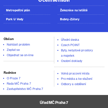
Metropolitní plán
Železnice na letiště
Park U Vody
Bubny-Zátory
Občan
Úřední deska
Nahlásit problém
Czech POINT
Zeptat se
Byty, nebytové prostory
Objednat se on-line
a majetek
Osobní doklady
Radnice
Volná pracovní místa
O Praze 7
Pro média a ke stažení
Rada MČ Praha 7
Odbory a oddělení
Zastupitelstvo MČ Praha 7
Úřad MČ Praha 7