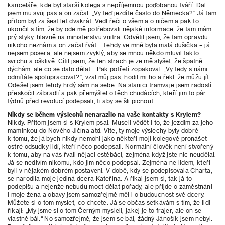
kanceláře, kde byl starší kolega s nepříjemnou poďobanou tváří. Dal
jsem mu svůj pas a on začal: „Vy teď jezdíte často do Německa?“ Já tam
přitom byl za šest let dvakrát. Vedl řeči o všem a o ničem a
pak to
ukončil s tím, že by ode mě potřebovali nějaké informace, že tam mám
prý styky, hlavně na ministerstvu vnitra. Odvětil jsem, že tam
opravdu
nikoho neznám a on začal řvát… Tehdy
ve mně byla malá dušička – já
nejsem posera, ale nejsem zvyklý, aby se mnou někdo mluvil takto
svrchu a ošklivě. Cítil jsem, že ten strach je ze mě slyšet, že špatně
dýchám, ale co se dalo dělat… Pak potřetí zopakoval: „Vy tedy s námi
odmítáte spolupracovat?“, vzal můj pas, hodil mi ho a řekl, že můžu jít.
Odešel jsem tehdy hrdý sám na sebe. Na stanici tramvaje jsem radostí
přeskočil zábradlí a pak přemýšlel o těch chudácích, kteří jim to pár
týdnů před revolucí podepsali, ti aby se šli picnout.
Nikdy se během výslechů nenarazilo na vaše kontakty s Krylem?
Nikdy. Přitom jsem si s Krylem psal. Museli vědět i to, že jezdím za jeho
maminkou do Nového Jičína atd. Víte, ty moje výslechy byly dobré
k tomu, že já bych nikdy nemohl jako někteří moji kolegové pronášet
ostré odsudky lidí, kteří něco podepsali. Normální člověk není stvořený
k tomu, aby na vás řvali nějací estébáci, zejména když jste nic neudělal.
Já se nedivím nikomu, kdo jim něco podepsal. Zejména ne lidem, kteří
byli v nějakém dobrém postavení. V době, kdy se podepisovala Charta,
se narodila moje jediná dcera Kateřina. A říkal jsem si, tak já to
podepíšu a nejenže nebudu moct dělat pořady, ale přijde o
zaměstnání
i moje žena a obavy jsem samozřejmě měl i o budoucnost své dcery.
Můžete si o tom myslet, co chcete. Já se občas setkávám s tím, že lidi
říkají: „My jsme si o tom Černým mysleli, jakej je to frajer, ale on se
vlastně bál.“ No samozřejmě, že jsem se bál, žádný Jánošík jsem nebyl.