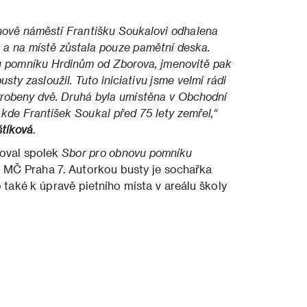
enově náměstí Františku Soukalovi odhalena
a a na místě zůstala pouze pamětní deska.
 pomníku Hrdinům od Zborova, jmenovitě pak
sty zasloužil. Tuto iniciativu jsme velmi rádi
vyrobeny dvě. Druhá byla umístěna v Obchodní
 kde František Soukal před 75 lety zemřel,“
štíková
.
zoval spolek
Sbor pro obnovu pomníku
 MČ Praha 7. Autorkou busty je sochařka
 také k úpravě pietního místa v areálu školy