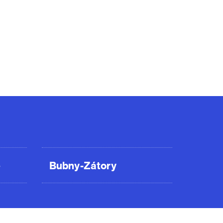
ě
Bubny-Zátory