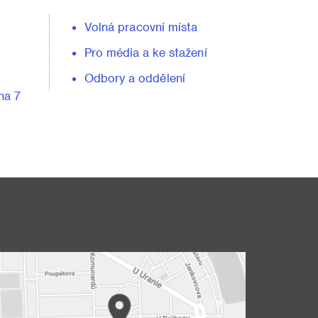
Volná pracovní místa
Pro média a ke stažení
Odbory a oddělení
ha 7