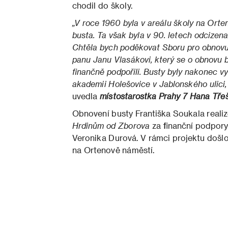
chodil do školy.
„V roce 1960 byla v areálu školy na Ort
busta. Ta však byla v 90. letech odcizen
Chtěla bych poděkovat Sboru pro obnovu
panu Janu Vlasákovi, který se o obnovu bu
finančně podpořili. Busty byly nakonec 
akademii Holešovice v Jablonského ulici,
uvedla
místostarostka Prahy 7 Hana Tře
Obnovení busty Františka Soukala reali
Hrdinům od Zborova
za finanční podpory
Veronika Durová. V rámci projektu došlo
na Ortenově náměstí.