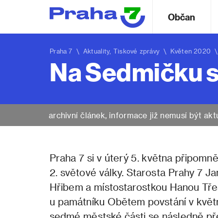
Občan
Praha 7
\
Aktuality
,
Tiskové zprávy
\ Květen 2020 \ N
Na Sedmičku se
archivní článek, informace již nemusí být akt
Praha 7 si v úterý 5. května připomn
2. světové války. Starosta Prahy 7 
Hřibem a místostarostkou Hanou Třeš
u památníku Obětem povstání v květn
sedmé městské části se následně pře