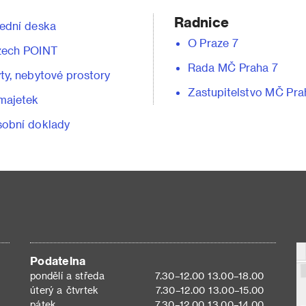
Radnice
ední deska
O Praze 7
zech POINT
Rada MČ Praha 7
ty, nebytové prostory
Zastupitelstvo MČ Pra
majetek
obní doklady
Podatelna
pondělí a středa
7.30–12.00 13.00–18.00
úterý a čtvrtek
7.30–12.00 13.00–15.00
pátek
7.30–12.00 13.00–14.00