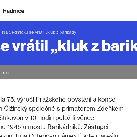
Radnice
a Sedmičku se vrátil „kluk z barikády“
 vrátil „kluk z bar
uální
ěla 75. výročí Pražského povstání a konce
Jan Čižinský společně s primátorem Zdeňkem
tíkovou v 10 hodin položili věnce
u 1945 u mostu Barikádníků. Zástupci
sunuli na Ortenovo náměstí, kde v areálu