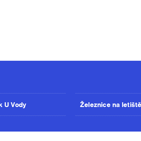
k U Vody
Železnice na letišt