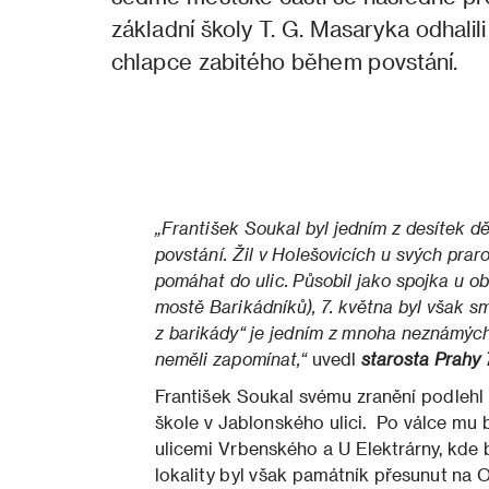
základní školy T. G. Masaryka odhalil
chlapce zabitého během povstání.
„František Soukal byl jedním z desítek dě
povstání. Žil v Holešovicích u svých prar
pomáhat do ulic. Působil jako spojka u 
mostě Barikádníků), 7. května byl však s
z barikády“ je jedním z mnoha neznámých
neměli zapomínat,“
uvedl
starosta Prahy 
František Soukal svému zranění podlehl 7
škole v Jablonského ulici. Po válce mu 
ulicemi Vrbenského a U Elektrárny, kde 
lokality byl však památník přesunut na 