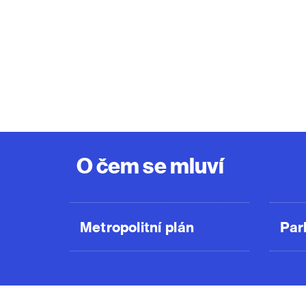
O čem se mluví
Metropolitní plán
Par