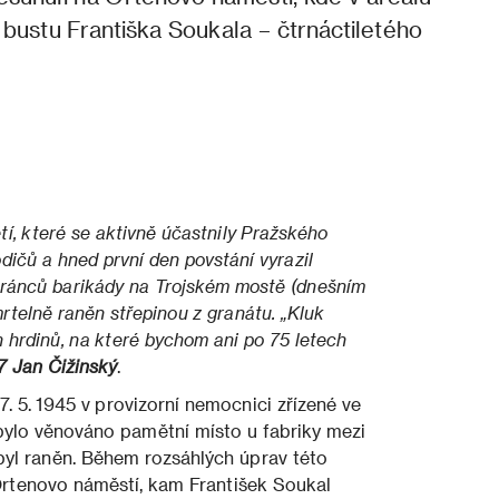
i bustu Františka Soukala – čtrnáctiletého
tí, které se aktivně účastnily Pražského
odičů a hned první den povstání vyrazil
obránců barikády na Trojském mostě (dnešním
mrtelně raněn střepinou z granátu. „Kluk
 hrdinů, na které bychom ani po 75 letech
7 Jan Čižinský
.
. 5. 1945 v provizorní nemocnici zřízené ve
bylo věnováno pamětní místo u fabriky mezi
byl raněn. Během rozsáhlých úprav této
Ortenovo náměstí, kam František Soukal