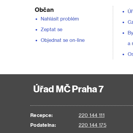
Občan
Úř
Nahlásit problém
C
Zeptat se
By
Objednat se on-line
a 
Os
Úřad MČ Praha 7
Recepce:
220 144 111
Podatelna:
220 144 175