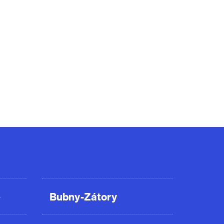
ě
Bubny-Zátory