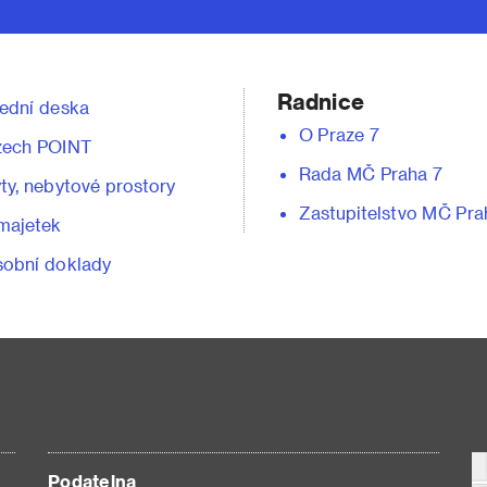
Radnice
ední deska
O Praze 7
zech POINT
Rada MČ Praha 7
ty, nebytové prostory
Zastupitelstvo MČ Pra
majetek
obní doklady
Podatelna