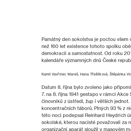
Památný den sokolstva je poctou všem 
než 160 let existence tohoto spolku obět
demokracii a samostatnost. Od roku 20
kalendáře významných dnů České republ
Kamil Vavřinec Mareš, Hana Třeštíková, Štěpánka Vice
Datum 8. října bylo zvoleno jako připomí
7. na 8. října 1941 gestapo v rámci Akc
činovníků z ústředí, žup i větších jednot
koncentračních táborů. Plných 93 % z n
této noci podepsal Reinhard Heydrich ú
sokolské, kterou nacisté považovali za n
organizační aparát sloužil v masovém m