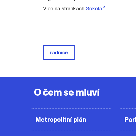
Více na stránkách
Sokola
.
radnice
O čem se mluví
Metropolitní plán
Par