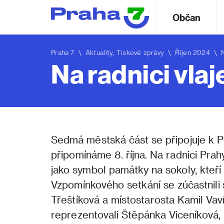
Občan
Praha 7
\
Aktuality
,
Tiskové zprávy
\ Říjen 2024 \ Na 
Na radnici vlaj
Sedmá městská část se připojuje k P
připomínáme 8. října. Na radnici Prahy 
jako symbol památky na sokoly, kteří 
Vzpomínkového setkání se zúčastnili 
Třeštíková a místostarosta Kamil Va
reprezentovali Štěpánka Viceníková, R