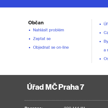
Občan
Úř
Nahlásit problém
C
Zeptat se
By
Objednat se on-line
a 
Os
Úřad MČ Praha 7