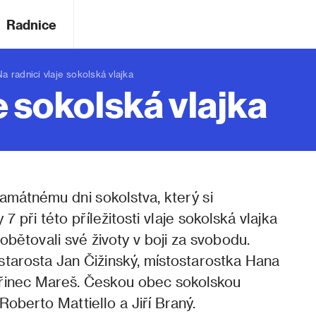
Radnice
radnici vlaje sokolská vlajka
e sokolská vlajka
amátnému dni sokolstva, který si
7 při této příležitosti vlaje sokolská vlajka
obětovali své životy v boji za svobodu.
starosta Jan Čižinský, místostarostka Hana
vřinec Mareš. Českou obec sokolskou
oberto Mattiello a Jiří Braný.