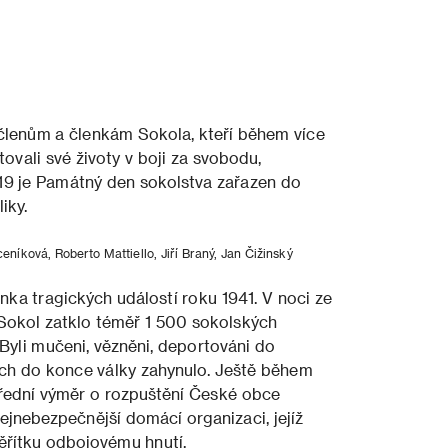
členům a členkám Sokola, kteří během více
ovali své životy v boji za svobodu,
19 je Památný den sokolstva zařazen do
iky.
níková, Roberto Mattiello, Jiří Braný, Jan Čižinský
nka tragických událostí roku 1941. V noci ze
e Sokol zatklo téměř 1 500 sokolských
. Byli mučeni, vězněni, deportováni do
ich do konce války zahynulo. Ještě během
řední výměr o rozpuštění České obce
ejnebezpečnější domácí organizaci, jejíž
ěřítku odbojovému hnutí.