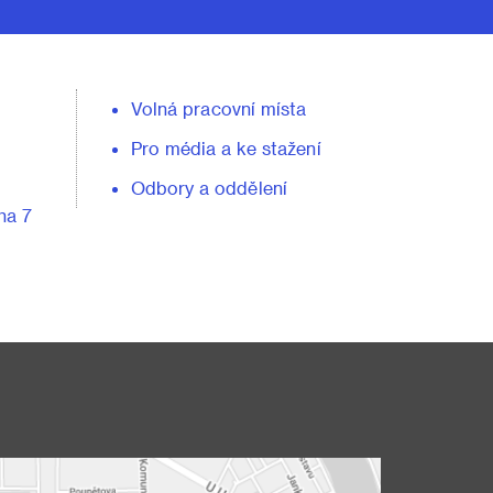
Volná pracovní místa
Pro média a ke stažení
Odbory a oddělení
ha 7