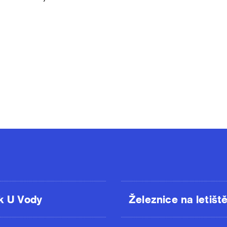
k U Vody
Železnice na letišt