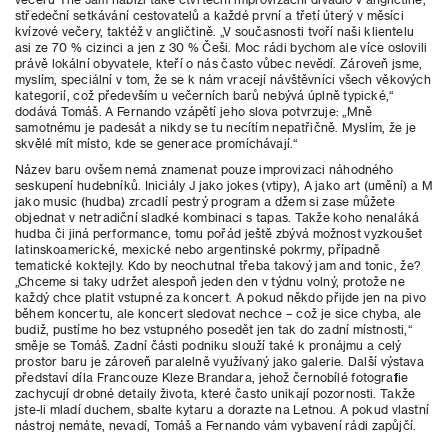
středeční setkávání cestovatelů a každé první a třetí úterý v měsíci
kvízové večery, taktéž v angličtině. „V současnosti tvoří naši klientelu
asi ze 70 % cizinci a jen z 30 % Češi. Moc rádi bychom ale více oslovili
právě lokální obyvatele, kteří o nás často vůbec nevědí. Zároveň jsme,
myslím, speciální v tom, že se k nám vracejí návštěvníci všech věkových
kategorií, což především u večerních barů nebývá úplně typické,“
dodává Tomáš. A Fernando vzápětí jeho slova potvrzuje: „Mně
samotnému je padesát a nikdy se tu necítím nepatřičně. Myslím, že je
skvělé mít místo, kde se generace promíchávají.“
Název baru ovšem nemá znamenat pouze improvizaci náhodného
seskupení hudebníků. Iniciály J jako jokes (vtipy), A jako art (umění) a M
jako music (hudba) zrcadlí pestrý program a džem si zase můžete
objednat v netradiční sladké kombinaci s tapas. Takže koho nenaláká
hudba či jiná performance, tomu pořád ještě zbývá možnost vyzkoušet
latinskoamerické, mexické nebo argentinské pokrmy, případně
tematické koktejly. Kdo by neochutnal třeba takový jam and tonic, že?
„Chceme si taky udržet alespoň jeden den v týdnu volný, protože ne
každý chce platit vstupné za koncert. A pokud někdo přijde jen na pivo
během koncertu, ale koncert sledovat nechce – což je sice chyba, ale
budiž, pustíme ho bez vstupného posedět jen tak do zadní místnosti,“
směje se Tomáš. Zadní části podniku slouží také k pronájmu a celý
prostor baru je zároveň paralelně využívaný jako galerie. Další výstava
představí díla Francouze Kleze Brandara, jehož černobílé fotografie
zachycují drobné detaily života, které často unikají pozornosti. Takže
jste-li mladí duchem, sbalte kytaru a dorazte na Letnou. A pokud vlastní
nástroj nemáte, nevadí, Tomáš a Fernando vám vybavení rádi zapůjčí.