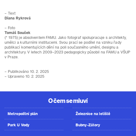
– Text
Diana Rykrová
– Foto
Tomáš Souček
(* 1975) je absolventem FAMU. Jako fotograf spolupracuje s architekty,
umělci a kulturními institucemi. Svou prací se podílel na vzniku řady
publikací komentujících dění na poli současného umění, designu a
architektury. V letech 2009–2023 pedagogicky působil na FAMU a VŠUP
v Praze.
– Publikováno 10. 2. 2025
– Upraveno 10. 2. 2025
O čem se mluví
Metropolitní plán
Železnice na letiště
Park U Vody
Bubny-Zátory