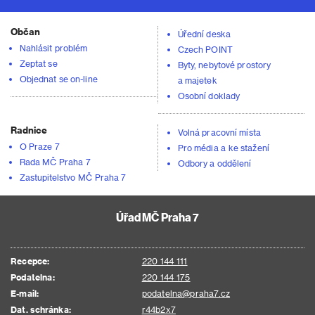
Občan
Úřední deska
Nahlásit problém
Czech POINT
Zeptat se
Byty, nebytové prostory
Objednat se on-line
a majetek
Osobní doklady
Radnice
Volná pracovní místa
O Praze 7
Pro média a ke stažení
Rada MČ Praha 7
Odbory a oddělení
Zastupitelstvo MČ Praha 7
Úřad MČ Praha 7
Recepce:
220 144 111
Podatelna:
220 144 175
E-mail:
podatelna@praha7.cz
Dat. schránka:
r44b2x7