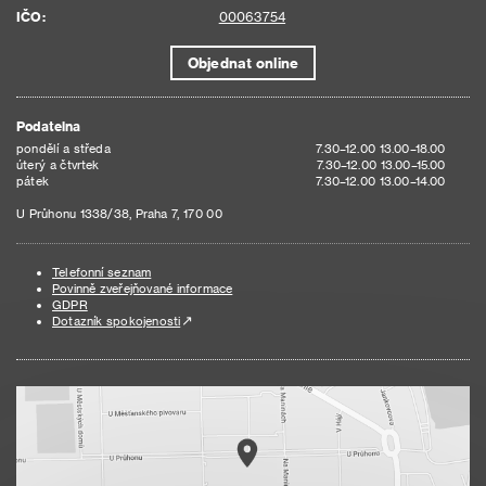
IČO:
00063754
Objednat online
Podatelna
pondělí a středa
7.30–12.00 13.00–18.00
úterý a čtvrtek
7.30–12.00 13.00–15.00
pátek
7.30–12.00 13.00–14.00
U Průhonu 1338/38, Praha 7, 170 00
Telefonní seznam
Povinně zveřejňované informace
GDPR
Dotazník spokojenosti