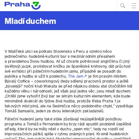
Hled
Prim
Men
Mladí duchem
V Malířské ulici se potkalo Slovensko s Peru a vzniklo něco
jedinečného: hudebně-kulturní bar s mezinárodním přesahem
a pravidelnou živou hudbou. Ať už chcete potrénovat angličtinu či jiný
(světový) jazyk, prolistovat knížku ze španělské knihovny, dát průchod
své exhibici při pátečním hudebním jamu, případně se posadit do
publika a hudbu si užít k poslechu,
The Jam
je tím pravým místem.
Bývalý Coffice – coworkingový (tedy sdílený pracovní) prostor a ještě
„bývalejší“ noční klub Wakata se před nějakou dobou stal útočištěm lidí
každého věku i národnosti, jež však pojí jedna věc: jsou mladí duchem.
„Chtěli jsme vytvořit živý bar se silným kulturním elementem, kde bude
minimálně dvakrát do týdne živá hudba, protože třeba Praha 1 je
takových míst plná, ale na Sedmičce něco podobného chybí,“ vysvětluje
Tomáš Samuelis, jeden ze dvou letenských zakladatelů.
Páteční hudební jamy také stále zůstávají nejúspěšnější položkou
programu a Tomáš s Fernandem by brzy rádi spustili podobně úspěšné
středy, které by se měly nést v duchu „open mic“, tedy na rozdíl od
improvizačních pátků spíše v rytmu známých písní. Kromě hudebních
večerů The Jam nabízí také čtvrteční improvizační divadlo v angličtině,