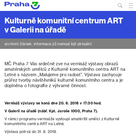
Hled
Prim
Men
Kulturně komunitní centrum ART
v Galerii na úřadě
archivní článek, informace již nemusí být aktuální
MČ Praha 7 Vás srdečně zve na vernisáž výstavy obrazů
amatérských umělců z Kulturně komunitního centra ART na
Letné s názvem „Malujeme pro radost“. Výstava zachycuje
průřez tvorby návštěvníků kulturně komunitního centra a je
doplněna o fotografie z výtvarné činnost.
Vernisáž výstavy se koná dne 20. 6. 2018 v 17:30 hod.
V Galerii na úřadě (nábř. Kpt. Jaroše 1000, Praha 7).
V rámci programu vernisáže vystoupí amatérští umělci z Kulturně
komunitního centra ART na Letné.
Výstava potrvá do 31. 8. 2018.