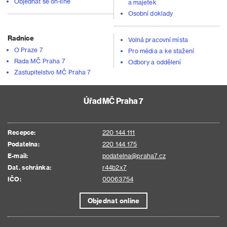
Objednat se on-line
a majetek
Osobní doklady
Radnice
Volná pracovní místa
O Praze 7
Pro média a ke stažení
Rada MČ Praha 7
Odbory a oddělení
Zastupitelstvo MČ Praha 7
Úřad MČ Praha 7
Recepce:
220 144 111
Podatelna:
220 144 175
E-mail:
podatelna@praha7.cz
Dat. schránka:
r44b2x7
IČO:
00063754
Objednat online