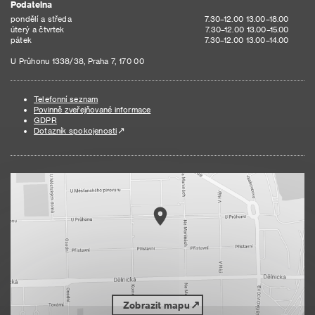
Podatelna
pondělí a středa
7.30–12.00 13.00–18.00
úterý a čtvrtek
7.30–12.00 13.00–15.00
pátek
7.30–12.00 13.00–14.00
U Průhonu 1338/38, Praha 7, 170 00
Telefonní seznam
Povinně zveřejňované informace
GDPR
Dotazník spokojenosti
Zobrazit mapu