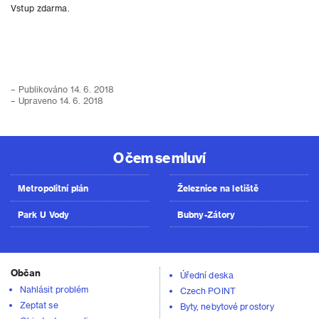
Vstup zdarma.
– Publikováno 14. 6. 2018
– Upraveno 14. 6. 2018
O čem se mluví
Metropolitní plán
Železnice na letiště
Park U Vody
Bubny-Zátory
Občan
Úřední deska
Nahlásit problém
Czech POINT
Zeptat se
Byty, nebytové prostory