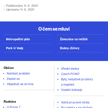
– Publikováno 11. 6. 2021
– Upraveno 11. 6. 2021
O čem se mluví
Metropolitní plán
Železnice na letiště
Park U Vody
Bubny-Zátory
Občan
Úřední deska
Nahlásit problém
Czech POINT
Zeptat se
Byty, nebytové prostory
Objednat se on-line
a majetek
Osobní doklady
Radnice
Volná pracovní místa
O Praze 7
Pro média a ke stažení