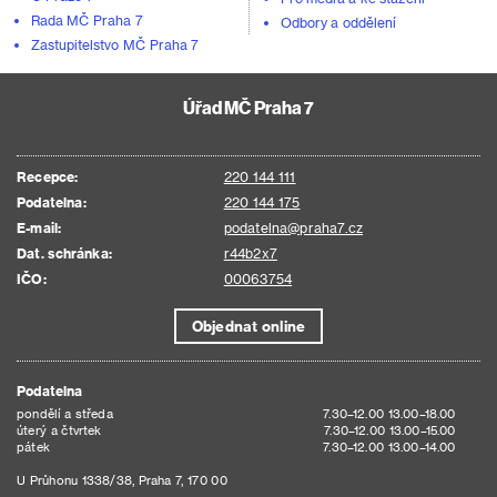
Rada MČ Praha 7
Odbory a oddělení
Zastupitelstvo MČ Praha 7
Úřad MČ Praha 7
Recepce:
220 144 111
Podatelna:
220 144 175
E-mail:
podatelna@praha7.cz
Dat. schránka:
r44b2x7
IČO:
00063754
Objednat online
Podatelna
pondělí a středa
7.30–12.00 13.00–18.00
úterý a čtvrtek
7.30–12.00 13.00–15.00
pátek
7.30–12.00 13.00–14.00
U Průhonu 1338/38, Praha 7, 170 00