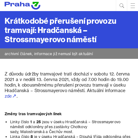
Hled
Prim
Men
Krátkodobé přerušení provozu
tramvají: Hradčanská –
Strossmayerovo náměstí
archivní článek, informace již nemusí být aktuální
Z důvodu údržby tramvajové trati dochází v sobotu 12. června
2021 a v neděli 13. června 2021, vždy od 7.00 hodin do 19.00
hodin, k obousměrnému přerušení provozu tramvají v úseku
Hradčanská – Strossmayerovo náměstí. Aktuální informace
zde
.
Změny tras tramvajových linek
Linky číslo
1
a
25
jsou v úseku Hradčanská – Strossmayerovo
náměstí odkloněny přes zastávky Chotkovy
sady, Malostranská a Čechův most.
Linka číslo
8
je v úseku Hradčanská – Dlouhá třída odkloněna přes