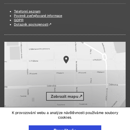
Telefonní seznam
Povinně zveřejňované informace
GDPR
Dotazník spokojenosti
Zobrazit mapu
K provozování webu a analýze návštěvnosti používáme soubory
cookies.
Nahoru
Mapa serveru
Prohlášení o přístupnosti