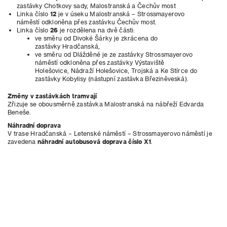
zastávky Chotkovy sady, Malostranská a Čechův most
Linka číslo
12
je v úseku Malostranská – Strossmayerovo
náměstí odkloněna přes zastávku Čechův most.
Linka číslo
26
je rozdělena na dvě části:
ve směru od Divoké Šárky je zkrácena do
zastávky Hradčanská,
ve směru od Dlážděné je ze zastávky Strossmayerovo
náměstí odkloněna přes zastávky Výstaviště
Holešovice, Nádraží Holešovice, Trojská a Ke Stírce do
zastávky Kobylisy (nástupní zastávka Březiněveská).
Změny v zastávkách tramvají
Zřizuje se obousměrně zastávka Malostranská na nábřeží Edvarda
Beneše.
Náhradní doprava
V trase Hradčanská – Letenské náměstí – Strossmayerovo náměstí je
zavedena
náhradní autobusová doprava číslo X1
.