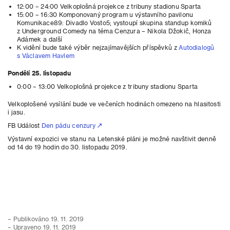
12:00 – 24:00 Velkoplošná projekce z tribuny stadionu Sparta
15:00 – 16:30 Komponovaný program u výstavního pavilonu
Komunikace89: Divadlo Vosto5; vystoupí skupina standup komiků
z Underground Comedy na téma Cenzura – Nikola Džokič, Honza
Adámek a další
K vidění bude také výběr nejzajímavějších příspěvků z
Autodialogů
s Václavem Havlem
Pondělí 25. listopadu
0:00 – 13:00 Velkoplošná projekce z tribuny stadionu Sparta
Velkoplošené vysílání bude ve večeních hodinách omezeno na hlasitosti
i jasu.
FB Událost
Den pádu cenzury
Výstavní expozici ve stanu na Letenské pláni je možné navštivit denně
od 14 do 19 hodin do 30. listopadu 2019.
– Publikováno 19. 11. 2019
– Upraveno 19. 11. 2019