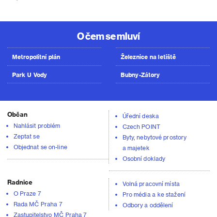
O čem se mluví
Metropolitní plán
Železnice na letiště
Park U Vody
Bubny-Zátory
Občan
Úřední deska
Nahlásit problém
Czech POINT
Zeptat se
Byty, nebytové prostory
Objednat se on-line
a majetek
Osobní doklady
Radnice
Volná pracovní místa
O Praze 7
Pro média a ke stažení
Rada MČ Praha 7
Odbory a oddělení
Zastupitelstvo MČ Praha 7