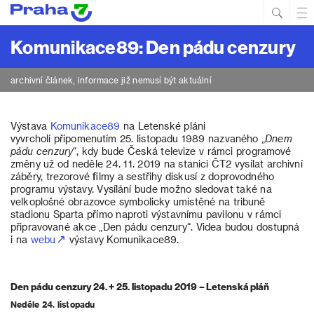
Hled
Prim
Men
Komunikace89: Den pádu cenzury
archivní článek, informace již nemusí být aktuální
Výstava
Komunikace89
na Letenské pláni
vyvrcholí připomenutím 25. listopadu 1989 nazvaného „
Dnem
pádu cenzury
“, kdy bude Česká televize v rámci programové
změny už od neděle 24. 11. 2019 na stanici ČT2 vysílat archivní
záběry, trezorové filmy a sestřihy diskusí z doprovodného
programu výstavy. Vysílání bude možno sledovat také na
velkoplošné obrazovce symbolicky umístěné na tribuně
stadionu Sparta přímo naproti výstavnímu pavilonu v rámci
připravované akce „Den pádu cenzury“. Videa budou dostupná
i na
webu
výstavy Komunikace89.
Den pádu cenzury 24. + 25. listopadu 2019 – Letenská pláň
Neděle 24. listopadu