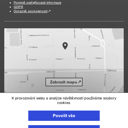
Povinně zveřejňované informace
GDPR
Dotazník spokojenosti
Zobrazit mapu
K provozování webu a analýze návštěvnosti používáme soubory
cookies.
Nahoru
Mapa serveru
Prohlášení o přístupnosti
Povolit vše
Nastavení cookies