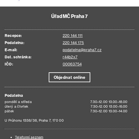
Úřad MČ Praha 7
Recepce:
220 144 111
Podatelna:
220 144 175
E-mail:
podatelna@praha7.cz
Dat. schránka:
r44b2x7
IČO:
00063754
Objednat online
Podatelna
pondělí a středa
7.30–12.00 13.00–18.00
úterý a čtvrtek
7.30–12.00 13.00–15.00
pátek
7.30–12.00 13.00–14.00
U Průhonu 1338/38, Praha 7, 170 00
Telefonní seznam