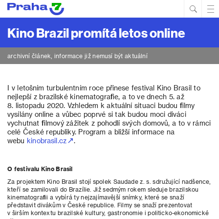
Hled
Prim
Men
Kino Brazil promítá letos online
archivní článek, informace již nemusí být aktuální
I v letošním turbulentním roce přinese festival Kino Brasil to
nejlepší z brazilské kinematografie, a to ve dnech 5. až
8. listopadu 2020. Vzhledem k aktuální situaci budou filmy
vysílány online a vůbec poprvé si tak budou moci diváci
vychutnat filmový zážitek z pohodlí svých domovů, a to v rámci
celé České republiky. Program a bližší informace na
webu
kinobrasil.cz
.
O festivalu Kino Brasil
Za projektem Kino Brasil stojí spolek Saudade z. s. sdružující nadšence,
kteří se zamilovali do Brazílie. Již sedmým rokem sleduje brazilskou
kinematografii a vybírá ty nejzajímavější snímky, které se snaží
představit divákům v České republice. Filmy se snaží prezentovat
v širším kontextu brazilské kultury, gastronomie i politicko-ekonomické