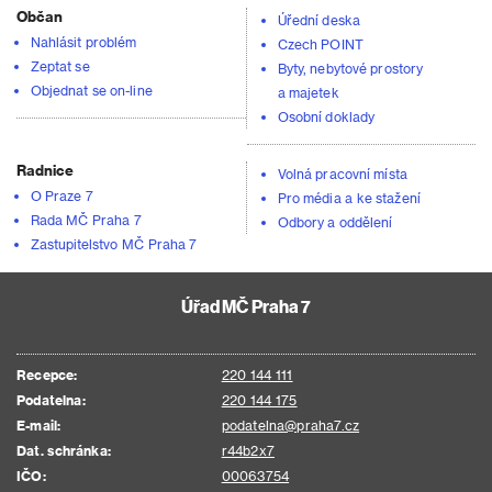
Občan
Úřední deska
Nahlásit problém
Czech POINT
Zeptat se
Byty, nebytové prostory
Objednat se on-line
a majetek
Osobní doklady
Radnice
Volná pracovní místa
O Praze 7
Pro média a ke stažení
Rada MČ Praha 7
Odbory a oddělení
Zastupitelstvo MČ Praha 7
Úřad MČ Praha 7
Recepce:
220 144 111
Podatelna:
220 144 175
E-mail:
podatelna@praha7.cz
Dat. schránka:
r44b2x7
IČO:
00063754