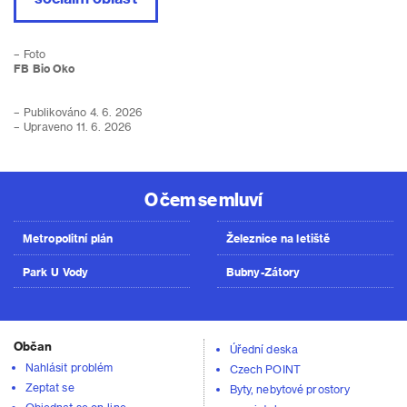
– Foto
FB Bio Oko
– Publikováno 4. 6. 2026
– Upraveno 11. 6. 2026
O čem se mluví
Metropolitní plán
Železnice na letiště
Park U Vody
Bubny-Zátory
Občan
Úřední deska
Nahlásit problém
Czech POINT
Zeptat se
Byty, nebytové prostory