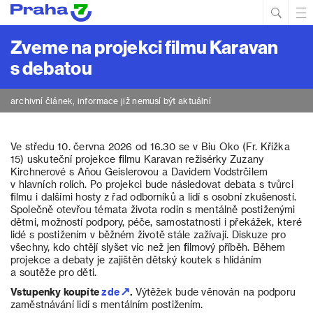
Hled
Prim
Men
Zveme na projekci filmu Karavan
s debatou
archivní článek, informace již nemusí být aktuální
Ve středu 10. června 2026 od 16.30 se v Biu Oko (Fr. Křížka
15) uskuteční projekce filmu Karavan režisérky Zuzany
Kirchnerové s Aňou Geislerovou a Davidem Vodstrčilem
v hlavních rolích. Po projekci bude následovat debata s tvůrci
filmu i dalšími hosty z řad odborníků a lidí s osobní zkušeností.
Společně otevřou témata života rodin s mentálně postiženými
dětmi, možností podpory, péče, samostatnosti i překážek, které
lidé s postižením v běžném životě stále zažívají. Diskuze pro
všechny, kdo chtějí slyšet víc než jen filmový příběh. Během
projekce a debaty je zajištěn dětský koutek s hlídáním
a soutěže pro děti.
Vstupenky koupíte
zde
.
Výtěžek bude věnován na podporu
zaměstnávání lidí s mentálním postižením.