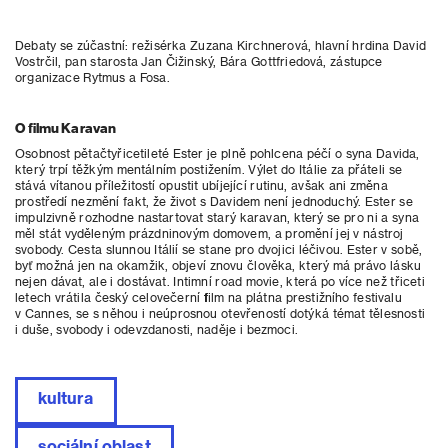
Debaty se zúčastní: režisérka Zuzana Kirchnerová, hlavní hrdina David
Vostrčil, pan starosta Jan Čižinský, Bára Gottfriedová, zástupce
organizace Rytmus a Fosa.
O filmu Karavan
Osobnost pětačtyřicetileté Ester je plně pohlcena péčí o syna Davida,
který trpí těžkým mentálním postižením. Výlet do Itálie za přáteli se
stává vítanou příležitostí opustit ubíjející rutinu, avšak ani změna
prostředí nezmění fakt, že život s Davidem není jednoduchý. Ester se
impulzivně rozhodne nastartovat starý karavan, který se pro ni a syna
měl stát vyděleným prázdninovým domovem, a promění jej v nástroj
svobody. Cesta slunnou Itálií se stane pro dvojici léčivou. Ester v sobě,
byť možná jen na okamžik, objeví znovu člověka, který má právo lásku
nejen dávat, ale i dostávat. Intimní road movie, která po více než třiceti
letech vrátila český celovečerní film na plátna prestižního festivalu
v Cannes, se s něhou i neúprosnou otevřeností dotýká témat tělesnosti
i duše, svobody i odevzdanosti, naděje i bezmoci.
kultura
sociální oblast