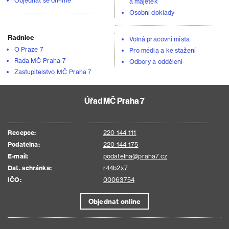
Objednat se on-line
a majetek
Osobní doklady
Radnice
Volná pracovní místa
O Praze 7
Pro média a ke stažení
Rada MČ Praha 7
Odbory a oddělení
Zastupitelstvo MČ Praha 7
Úřad MČ Praha 7
Recepce:
220 144 111
Podatelna:
220 144 175
E-mail:
podatelna@praha7.cz
Dat. schránka:
r44b2x7
IČO:
00063754
Objednat online