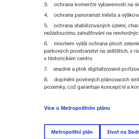
3. ochrana komerční vybavenosti na síd
4. ochrana panoramat města a výšková r
5. ochrana stabilizovaných území, charak
nežádoucímu zahušťování na nevhodnýc
6. mnohem vyšší ochrana ploch zelené i
parkových prostranství na sídlištích, v 
v historickém centru
7. snadné a plně digitalizované pořizo
8. doplnění povinných plánovacích sml
pozemky, což garantuje koncepční a kom
Více o Metropolitním plánu
Metropolitní plán
život na Sed