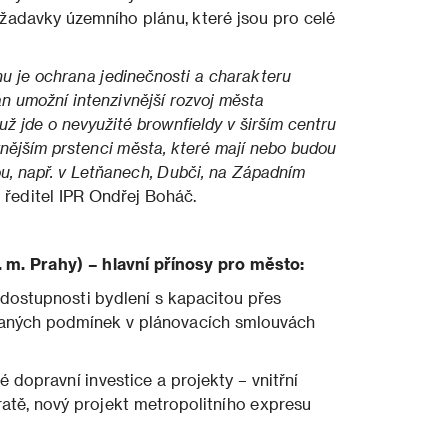
ožadavky územního plánu, které jsou pro celé
nu je ochrana jedinečnosti a charakteru
án umožní intenzivnější rozvoj města
už jde o nevyužité brownfieldy v širším centru
vnějším prstenci města, které mají nebo budou
u, např. v Letňanech, Dubči, na Západním
 ředitel IPR Ondřej Boháč.
. m. Prahy) – hlavní přínosy pro město:
ostupnosti bydlení s kapacitou přes
daných podmínek v plánovacích smlouvách
dopravní investice a projekty – vnitřní
 tratě, nový projekt metropolitního expresu