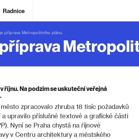
Radnice
příprava Metropolitního plánu
příprava Metropoli
v říjnu. Na podzim se uskuteční veřejná
.
í město zpracovalo zhruba 18 tisíc požadavků
 a upravilo příslušné textové a grafické části
P). Nyní se Praha chystá na říjnové
avy v Centru architektury a městského