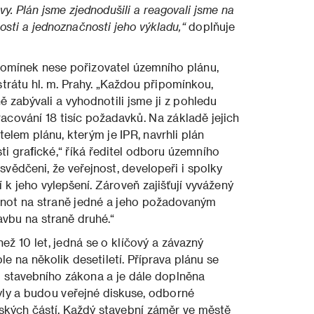
vy. Plán jsme zjednodušili a reagovali jsme na
sti a jednoznačnosti jeho výkladu,“
doplňuje
omínek nese pořizovatel územního plánu,
rátu hl. m. Prahy. „Každou připomínkou,
ě zabývali a vyhodnotili jsme ji z pohledu
acování 18 tisíc požadavků. Na základě jejich
lem plánu, kterým je IPR, navrhli plán
sti grafické,“ říká ředitel odboru územního
svědčeni, že veřejnost, developeři i spolky
k jeho vylepšení. Zároveň zajišťují vyvážený
dnot na straně jedné a jeho požadovaným
avbu na straně druhé.“
ež 10 let, jedná se o klíčový a závazný
 na několik desetiletí. Příprava plánu se
 stavebního zákona a je dále doplněna
ly a budou veřejné diskuse, odborné
ských částí. Každý stavební záměr ve městě