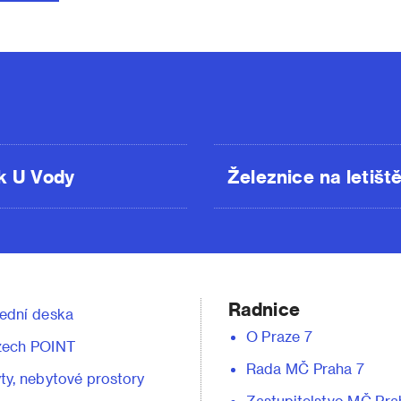
k U Vody
Železnice na letišt
Radnice
ední deska
O Praze 7
zech POINT
Rada MČ Praha 7
ty, nebytové prostory
Zastupitelstvo MČ Pra