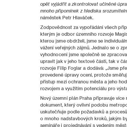
opět vyjádřit a zkontrolovat učiněné úpra
mnoho připomínek z hlediska srozumitelno
náměstek Petr Hlaváček.
Zodpovědnost za vypořádání všech přip
kterým je odbor územního rozvoje Magist
kterou jsme obdrželi, jsme se individuáln
vážení veřejných zájmů. Jednalo se o zpr
vyhodnocení jsme společně se zpracovate
upravit jak v jeho textové části, tak v čá
rozvoje Filip Foglar a dodává: „Jsme pře
provedené úpravy ocení, protože směřují 
přístup mezi ochranou města a jeho ho
rozvojem a využitím potenciálu pro výst
Nový územní plán Praha připravuje více n
dokument, který ovlivní podobu metropole
uskutečňuje podle požadavků a procesů
o mnoho nadstavbových kroků, jakým by
semináře i projednávání s vedením měst