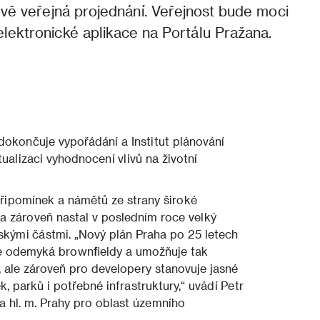
dvě veřejná projednání. Veřejnost bude moci
lektronické aplikace na Portálu Pražana.
 dokončuje vypořádání a Institut plánování
tualizaci vyhodnocení vlivů na životní
připomínek a námětů ze strany široké
 a zároveň nastal v posledním roce velký
skými částmi. „Nový plán Praha po 25 letech
 že odemyká brownfieldy a umožňuje tak
, ale zároveň pro developery stanovuje jasné
k, parků i potřebné infrastruktury,“ uvádí Petr
 hl. m. Prahy pro oblast územního