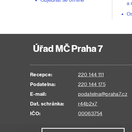
a 
Os
Úřad MČ Praha 7
Recepce:
220 144 111
Podatelna:
220 144 175
E-mail:
podatelna@praha7.cz
Dat. schránka:
r44b2x7
IČO:
00063754