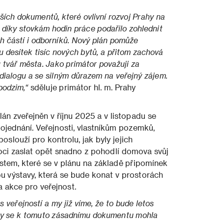
ějších dokumentů, které ovlivní rozvoj Prahy na
e díky stovkám hodin práce podařilo zohlednit
ch částí i odborníků. Nový plán pomůže
 desítek tisíc nových bytů, a přitom zachová
ou tvář města. Jako primátor považuji za
 dialogu a se silným důrazem na veřejný zájem.
podzim,“
sděluje primátor hl. m. Prahy
n zveřejněn v říjnu 2025 a v listopadu se
ojednání. Veřejnosti, vlastníkům pozemků,
louží pro kontrolu, jak byly jejich
ci zaslat opět snadno z pohodlí domova svůj
ástem, které se v plánu na základě připomínek
u výstavy, která se bude konat v prostorách
 akce pro veřejnost.
s veřejností a my již víme, že to bude letos
 aby se k tomuto zásadnímu dokumentu mohla