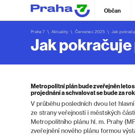
Občan
Praha 7
\
Aktuality
\ Červenec 2025 \ Jak pokračuje 
Jak pokračuje 
Metropolitní plán bude zveřejněn letos 
projednání a schvalovat se bude za rok
V průběhu posledních dvou let hlavn
ze strany veřejnosti i městských částí
Metropolitního plánu hl. m. Prahy (MP
zveřejnění nového plánu formou výst