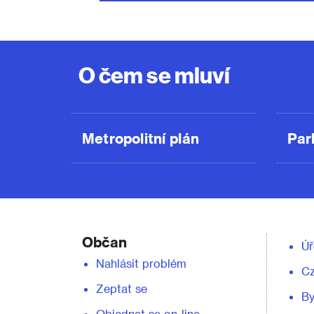
O čem se mluví
Metropolitní plán
Par
Občan
Úř
Nahlásit problém
C
Zeptat se
By
Objednat se on-line