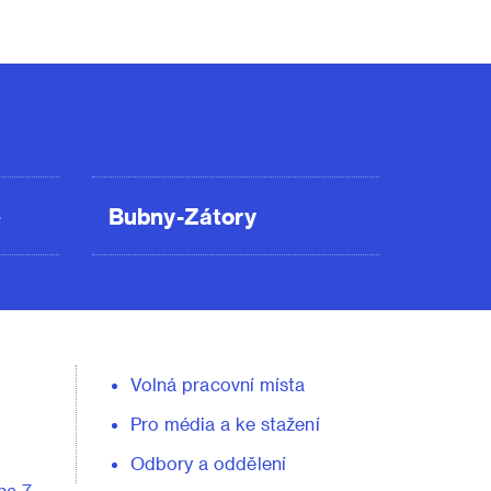
ě
Bubny-Zátory
Volná pracovní místa
Pro média a ke stažení
Odbory a oddělení
ha 7