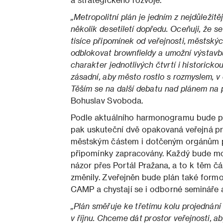
„Metropolitní plán je jedním z nejdůležit
několik desetiletí dopředu. Oceňuji, že s
tisíce připomínek od veřejnosti, městský
odblokovat brownfieldy a umožní výstavbu
charakter jednotlivých čtvrtí i historick
zásadní, aby město rostlo s rozmyslem, v
Těším se na další debatu nad plánem na 
Bohuslav Svoboda.
Podle aktuálního harmonogramu bude plá
pak uskuteční dvě opakovaná veřejná pr
městským částem i dotčeným orgánům pos
připomínky zapracovány. Každý bude mo
názor přes Portál Pražana, a to k těm č
změnily. Zveřejněn bude plán také formo
CAMP a chystají se i odborné semináře a
„Plán směřuje ke třetímu kolu projednání 
v říjnu. Chceme dát prostor veřejnosti,