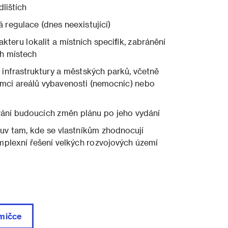
lištích
egulace (dnes neexistující)
teru lokalit a místních specifik, zabránění
h místech
nfrastruktury a městských parků, včetně
rámci areálů vybavenosti (nemocnic) nebo
vání budoucích změn plánu po jeho vydání
uv tam, kde se vlastníkům zhodnocují
plexní řešení velkých rozvojových území
mičce