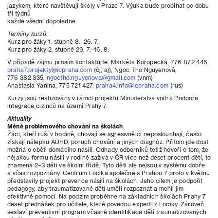
jazykem, které navštěvují školy v Praze 7. Výuka bude probíhat po dobu
tří týdnů
každé všední dopoledne.
Termíny kurzů:
Kurz pro žáky 1. stupně 8.–26. 7.
Kurz pro žáky 2. stupně 29. 7.–16. 8.
V případě zájmu prosím kontaktujte: Markéta Koropecká, 776 872 446,
praha7.projekty@icpraha.com
(čj, aj), Ngoc Tho Nguyenová,
776 382 335,
ngoctho.nguyenova@gmail.com
(vnm)
Anastasia Yanina, 775 721 427,
praha4.info@icpraha.com
(rus)
Kurzy jsou realizovány v rámci projektu Ministerstva vnitra Podpora
integrace cizinců na území Prahy 7.
Aktuality
Méně problémového chování na školách
Žáci, kteří ruší v hodině, chovají se agresivně či neposlouchají, často
získají nálepku ADHD, poruch chování a jiných diagnóz. Přitom jde dost
možná o oběti domácího násilí. Odhady odborníků totiž hovoří o tom, že
nějakou formu násilí v rodině zažívá v ČR více než deset procent dětí, to
znamená 2–3 děti ve školní třídě. Tyto děti ale nejsou v systému dobře
a včas rozpoznány. Centrum Locika společně s Prahou 7 proto v květnu
představily projekt prevence násilí na školách. Jeho cílem je podpořit
pedagogy, aby traumatizované děti uměli rozpoznat a mohli jim
efektivně pomoci. Na podzim proběhne na základních školách Prahy 7
deset přednášek pro učitele, které povedou experti z Lociky. Zároveň
sestaví preventivní program včasné identifikace dětí traumatizovaných