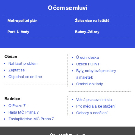
O čem se mluví
Metropolitní plán
Železnice na letiště
Park U Vody
Bubny-Zátory
Občan
Úřední deska
Nahlásit problém
Czech POINT
Zeptat se
Byty, nebytové prostory
Objednat se on-line
a majetek
Osobní doklady
Radnice
Volná pracovní místa
O Praze 7
Pro média a ke stažení
Rada MČ Praha 7
Odbory a oddělení
Zastupitelstvo MČ Praha 7