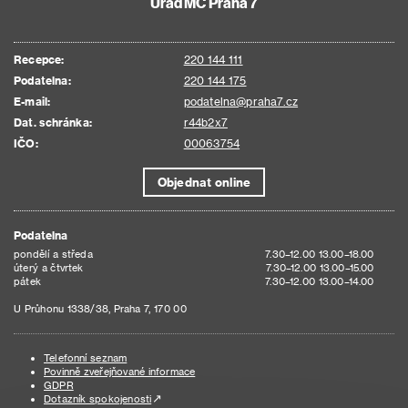
Úřad MČ Praha 7
Recepce:
220 144 111
Podatelna:
220 144 175
E-mail:
podatelna@praha7.cz
Dat. schránka:
r44b2x7
IČO:
00063754
Objednat online
Podatelna
pondělí a středa
7.30–12.00 13.00–18.00
úterý a čtvrtek
7.30–12.00 13.00–15.00
pátek
7.30–12.00 13.00–14.00
U Průhonu 1338/38, Praha 7, 170 00
Telefonní seznam
Povinně zveřejňované informace
GDPR
Dotazník spokojenosti