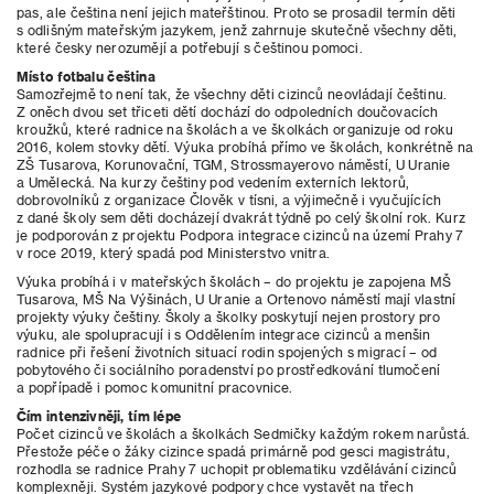
pas, ale čeština není jejich mateřštinou. Proto se prosadil termín děti
s odlišným mateřským jazykem, jenž zahrnuje skutečně všechny děti,
které česky nerozumějí a potřebují s češtinou pomoci.
Místo fotbalu čeština
Samozřejmě to není tak, že všechny děti cizinců neovládají češtinu.
Z oněch dvou set třiceti dětí dochází do odpoledních doučovacích
kroužků, které radnice na školách a ve školkách organizuje od roku
2016, kolem stovky dětí. Výuka probíhá přímo ve školách, konkrétně na
ZŠ Tusarova, Korunovační, TGM, Strossmayerovo náměstí, U Uranie
a Umělecká. Na kurzy češtiny pod vedením externích lektorů,
dobrovolníků z organizace Člověk v tísni, a výjimečně i vyučujících
z dané školy sem děti docházejí dvakrát týdně po celý školní rok. Kurz
je podporován z projektu Podpora integrace cizinců na území Prahy 7
v roce 2019, který spadá pod Ministerstvo vnitra.
Výuka probíhá i v mateřských školách – do projektu je zapojena MŠ
Tusarova, MŠ Na Výšinách, U Uranie a Ortenovo náměstí mají vlastní
projekty výuky češtiny. Školy a školky poskytují nejen prostory pro
výuku, ale spolupracují i s Oddělením integrace cizinců a menšin
radnice při řešení životních situací rodin spojených s migrací – od
pobytového či sociálního poradenství po prostředkování tlumočení
a popřípadě i pomoc komunitní pracovnice.
Čím intenzivněji, tím lépe
Počet cizinců ve školách a školkách Sedmičky každým rokem narůstá.
Přestože péče o žáky cizince spadá primárně pod gesci magistrátu,
rozhodla se radnice Prahy 7 uchopit problematiku vzdělávání cizinců
komplexněji. Systém jazykové podpory chce vystavět na třech