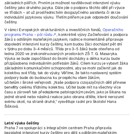
základních pilířích. Prvním je možnost navštěvovat intenzivní výuku
češtiny jako druhého jazyka. Dále jde o podporu těchto dětí při výuce
ve třídách – ať už prostřednictvím dvojjazyčného asistenta či skrze
individuální jazykovou výuku. Třetím pilířem je pak odpolední doučování
češtiny.
V rámci Evropských strukturálních a investičních fondů,
Operačního
programu Praha – pól růstu
, konkrétně výzvy Začleňování a podpora
žáků s odlišným mateřským jazykem, radnice momentálně připravuje
dopolední intenzivní kurzy češtiny, kam budou žáci docházet pět dní
v týdnu po dobu 3–4 měsíců. Třída pro 3–5 žáků bude otevřena od
ledna 2020 ve zrekonstruovaných prostorách ZŠ T. G. Masaryka.
Výuka se bude započítávat do školní docházky a délka kurzu bude
přizpůsobena individuálním potřebám žáků. Cílem kurzu je vybavit žáka
základními komunikačními schopnostmi, aby se mohl začlenit jak do
kolektivu své třídy, tak do výuky. Věříme, že takto nastavený systém
podpory bude do budoucna ku prospěchu všem žákům,
učitelům i široké veřejnosti. „Naše podpora cizojazyčných dětí přinese
benefity celému třídnímu kolektivu. Učitel bude mít na všechny více
času a zároveň tak předejdeme patologickým jevům, jako je šikana na
jedné straně nebo násilná reakce jako obrana dítěte, které nerozumí
svému okolí, na straně druhé,“ vysvětluje radní pro školství Hana
Šišková.
Letní výuka češtiny
Praha 7 ve spolupráci s Integračním centrem Praha připravila
bezplatné intenzivní kurzy češtiny pro děti s odlišným mateřským