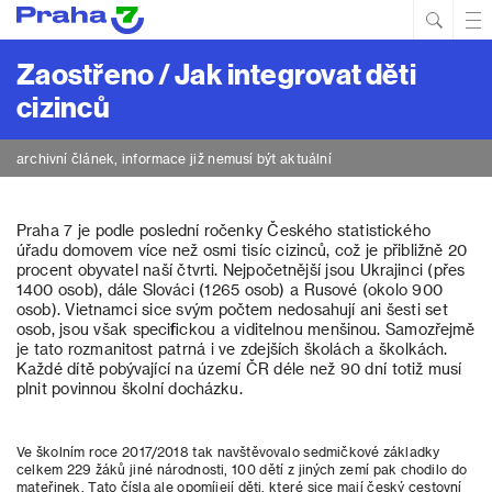
Hled
Prim
Men
Zaostřeno / Jak integrovat děti
cizinců
archivní článek, informace již nemusí být aktuální
Praha 7 je podle poslední ročenky Českého statistického
úřadu domovem více než osmi tisíc cizinců, což je přibližně 20
procent obyvatel naší čtvrti. Nejpočetnější jsou Ukrajinci (přes
1400 osob), dále Slováci (1265 osob) a Rusové (okolo 900
osob). Vietnamci sice svým počtem nedosahují ani šesti set
osob, jsou však specifickou a viditelnou menšinou. Samozřejmě
je tato rozmanitost patrná i ve zdejších školách a školkách.
Každé dítě pobývající na území ČR déle než 90 dní totiž musí
plnit povinnou školní docházku.
Ve školním roce 2017/2018 tak navštěvovalo sedmičkové základky
celkem 229 žáků jiné národnosti, 100 dětí z jiných zemí pak chodilo do
mateřinek. Tato čísla ale opomíjejí děti, které sice mají český cestovní