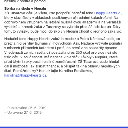
násilím v rodině a pomoci.
Sbírka na školu v Nepálu
ZŠ Tusarova děkuje všem, kdo podpořili nadační fond
Happy Hearts
,
který staví školy v oblastech postižených přírodními katastrofami. Na
dobrovolném vstupném na letošní muzikálovou akademii a na vernisáži
výrobků a kreseb žáků z Tusarovy se vybralo přes 22 tisíc korun. Díky
tomuto výtěžku bude moci do školy v Nepálu chodit o jednoho žáka víc.
Nadační fond Happy Hearts založila modelka Petra Němcová poté, co
přežila ničivé vlny tsunami v jihovýchodní Asii. Nadace vytrvale pomáhá
v místech přírodních katastrof i poté, co první vlna solidarity opadne.
V jedenácti zemích světa už postavila přes 250 škol pro více než sto
tisíc dětí. V současnosti má nadace v hledáčku školy v Nepálu, které
před čtyřmi roky postihlo silné zemětřesení. ZŠ Tusarova bude hledat
další možnosti, jak získat finance, a přispět tak na obnovu nepálských
škol. Pomůžete i vy? Kontaktujte Karolínu Bosákovou,
karolina@happyhearts.cz
.
– Publikováno 26. 6. 2019
– Upraveno 27. 6. 2019