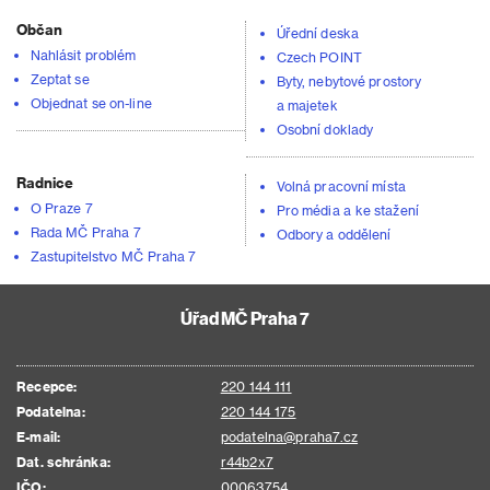
Občan
Úřední deska
Nahlásit problém
Czech POINT
Zeptat se
Byty, nebytové prostory
Objednat se on-line
a majetek
Osobní doklady
Radnice
Volná pracovní místa
O Praze 7
Pro média a ke stažení
Rada MČ Praha 7
Odbory a oddělení
Zastupitelstvo MČ Praha 7
Úřad MČ Praha 7
Recepce:
220 144 111
Podatelna:
220 144 175
E-mail:
podatelna@praha7.cz
Dat. schránka:
r44b2x7
IČO:
00063754