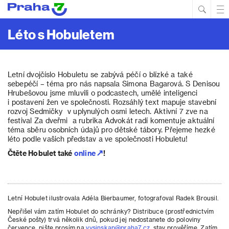
Hled
Prim
Men
Léto s Hobuletem
Letní dvojčíslo Hobuletu se zabývá péčí o blízké a také
sebepéčí – téma pro nás napsala Simona Bagarová. S Denisou
Hrubešovou jsme mluvili o podcastech, umělé inteligenci
i postavení žen ve společnosti. Rozsáhlý text mapuje stavební
rozvoj Sedmičky v uplynulých osmi letech. Aktivní 7 zve na
festival Za dveřmi a rubrika Advokát radí komentuje aktuální
téma sběru osobních údajů pro dětské tábory. Přejeme hezké
léto podle vašich představ a ve společnosti Hobuletu!
Čtěte Hobulet také
online
!
Letní Hobulet ilustrovala Adéla Bierbaumer, fotografoval Radek Brousil.
Nepřišel vám zatím Hobulet do schránky? Distribuce (prostřednictvím
České pošty) trvá několik dnů, pokud jej nedostanete do poloviny
července, pište prosím na
vysinskap@praha7.cz
, stav prověříme. Zatím