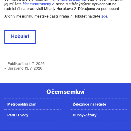
jej můžete
číst elektronicky
nebo si tištěný výtisk vyzvednout na
radnici či na pracovišti Milady Horákové 2. Děkujeme za pochopení.
Archiv měsíčníku městské části Praha 7 Hobulet najdete
zde
.
Hobulet
– Publikováno 1. 7. 2026
– Upraveno 13. 7. 2026
O čem se mluví
Metropolitní plán
Železnice na letiště
Park U Vody
Bubny-Zátory