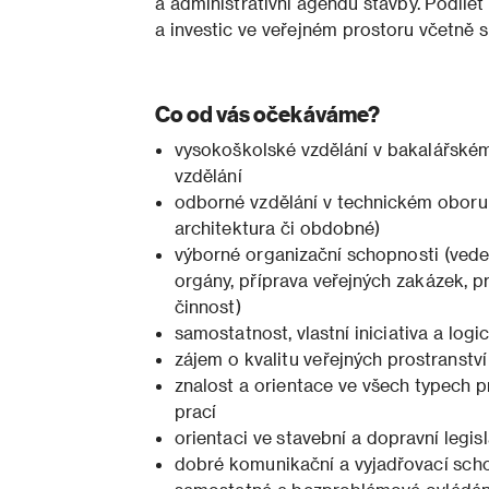
a administrativní agendu stavby. Podíle
a investic ve veřejném prostoru včetně 
Co od vás očekáváme?
vysokoškolské vzdělání v bakalářské
vzdělání
odborné vzdělání v technickém oboru 
architektura či obdobné)
výborné organizační schopnosti (vede
orgány, příprava veřejných zakázek, pr
činnost)
samostatnost, vlastní iniciativa a log
zájem o kvalitu veřejných prostranstv
znalost a orientace ve všech typech
prací
orientaci ve stavební a dopravní legisl
dobré komunikační a vyjadřovací sch