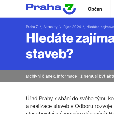
Občan
Praha 7
\
Aktuality
\ Říjen 2024 \ Hledáte zajímavou 
Hledáte zajíma
staveb?
archivní článek, informace již nemusí být akt
Úřad Prahy 7 shání do svého týmu kol
a realizace staveb v Odboru rozvoje 
stavebnictví a územním plánování? Ba