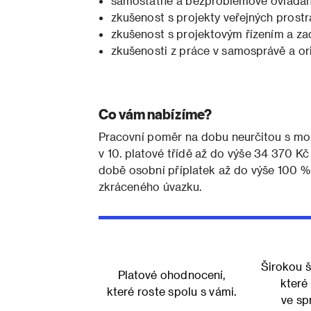
samostatné a bezproblémové ovládání
zkušenost s projekty veřejných prost
zkušenost s projektovým řízením a z
zkušenosti z práce v samosprávě a or
Co vám nabízíme?
Pracovní poměr na dobu neurčitou s mož
v 10. platové třídě až do výše 34 370 K
době osobní příplatek až do výše 100 %
zkráceného úvazku.
Širokou š
Platové ohodnocení,
které 
které roste spolu s vámi.
ve sp