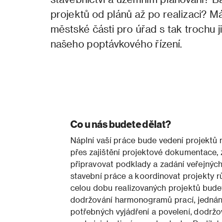
projektů od plánů až po realizaci? Má
městské části pro úřad s tak trochu 
našeho poptávkového řízení.
Co u nás budete dělat?
Náplní vaší práce bude vedení projektů 
přes zajištění projektové dokumentace, z
připravovat podklady a zadání veřejnýc
stavební práce a koordinovat projekty r
celou dobu realizovaných projektů budet
dodržování harmonogramů prací, jednání
potřebných vyjádření a povelení, dodržo