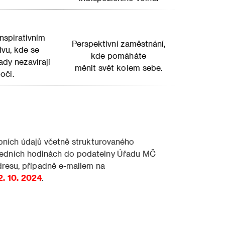
inspirativním
Perspektivní zaměstnání,
ivu, kde se
kde pomáháte
dy nezavírají
měnit svět kolem sebe.
oči.
bních údajů včetně strukturovaného
úředních hodinách do podatelny Úřadu MČ
dresu, případně e-mailem na
2. 10. 2024
.