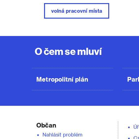
volná pracovní místa
O čem se mluví
Metropolitní plán
Par
Občan
Úř
Nahlásit problém
C