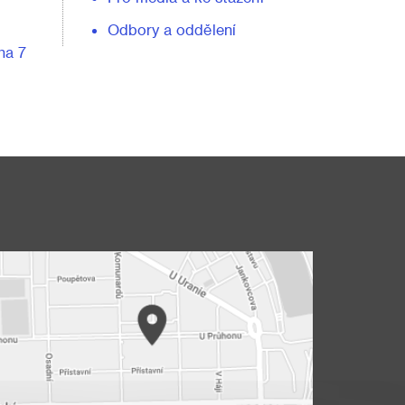
Odbory a oddělení
ha 7