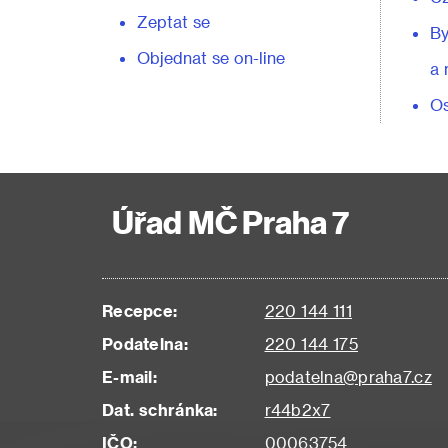
Zeptat se
By
Objednat se on-line
a 
Os
Úřad MČ Praha 7
Recepce:
220 144 111
Podatelna:
220 144 175
E-mail:
podatelna@praha7.cz
Dat. schránka:
r44b2x7
IČO:
00063754