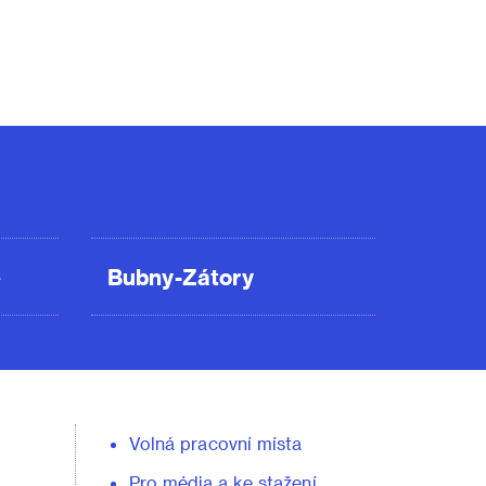
ě
Bubny-Zátory
Volná pracovní místa
Pro média a ke stažení