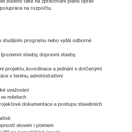
t se budete také na zpracování plánu oprav
spolupráce na rozpočtu.
m studijním programu nebo vyšší odborné
(pozemní stavby, dopravní stavby,
ní projektu, koordinace a jednání s dotčenými
áce v terénu, administrativní
ické uvažování
í ve městech
 projektové dokumentace a postupu stavebních
ativě
opnosti slovem i písmem