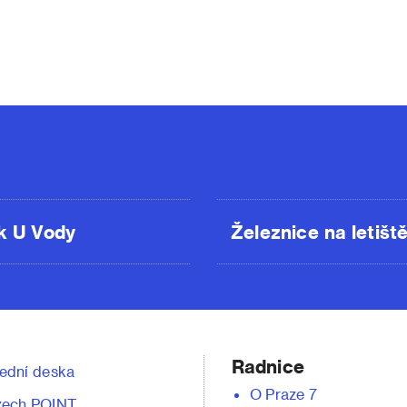
k U Vody
Železnice na letišt
Radnice
ední deska
O Praze 7
zech POINT