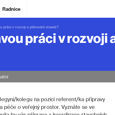
Radnice
práci v rozvoji a plánování staveb?
vou práci v rozvoji 
uální
egyni/kolegu na pozici referent/ka přípravy
a péče o veřejný prostor. Vyznáte se ve
vila by vás příprava a koordinace stavebních