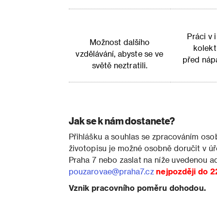
Práci v 
Možnost dalšího
kolekt
vzdělávání, abyste se ve
před nápa
světě neztratili.
Jak se k nám dostanete?
Přihlášku a souhlas se zpracováním oso
životopisu je možné osobně doručit v 
Praha 7 nebo zaslat na níže uvedenou a
pouzarovae@praha7.cz
nejpozději do 2
Vznik pracovního poměru dohodou.