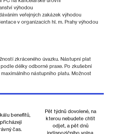
 PC na kancelářské úrovni
ranství výhodou
adáváním veřejných zakázek výhodou
ientace v organizacích hl. m. Prahy výhodou
ností zkráceného úvazku. Nástupní plat
č podle délky odborné praxe. Po zkušební
 maximálního nástupního platu. Možnost
Pět týdnů dovolené, na
kálu benefitů,
kterou nebudete chtít
přicházejí
odjet, a pět dnů
rávný čas.
indispozičního volna.