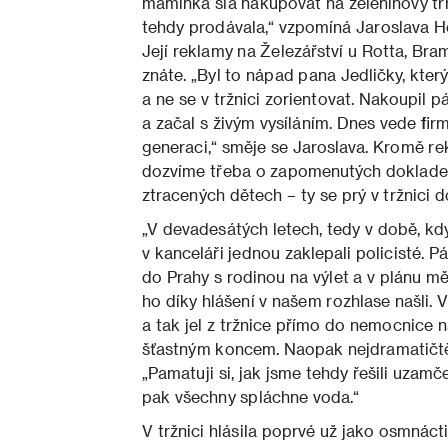
ma­minka šla nakupovat na zeleninový trh
tehdy prodávala,“ vzpomíná Jaroslava Hol
Její reklamy na Železářství u Rotta, Bram
znáte. „Byl to nápad pana Jedličky, kter
a ne se v tržnici zorientovat. Nakou­pil p
a začal s živým vysíláním. Dnes vede firm
generaci,“ směje se Jaroslava. Kromě rek
dozvíme třeba o za­pomenutých doklad
ztracených dětech – ty se prý v tržnici 
„V devadesátých letech, tedy v době, kdy
v kan­celáři jednou zaklepali policisté. Pá
do Prahy s rodi­nou na výlet a v plánu měl
ho díky hlášení v na­šem rozhlase našli. V
a tak jel z tržnice přímo do ne­mocnice na
šťastným koncem. Naopak nejdramatičtěj
„Pamatuji si, jak jsme tehdy řešili uzamče
pak všechny splách­ne voda.“
V tržnici hlásila poprvé už jako osmnáct