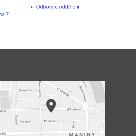
Odbory a oddělení
ha 7