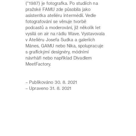
(*1987) je fotografka. Po studiích na
pražské FAMU zde působila jako
asistentka ateliéru intermédií. Vedle
fotografování se věnuje tvorbě
podcastů a moderování, již několik let
vysílá on air na rádiu Wave. Vystavovala
v Ateliéru Josefa Sudka a galeriích
Mánes, GAMU nebo Nika, spolupracuje
s grafickými designéry, módními
návrháři nebo například Divadlem
MeetFactory.
– Publikováno 30. 8. 2021
– Upraveno 31. 8. 2021