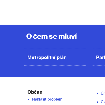
O čem se mluví
Metropolitní plán
Par
Občan
Úř
Nahlásit problém
C