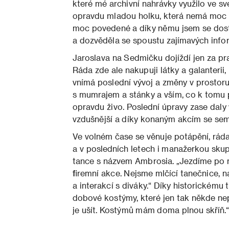
které mé archivní nahrávky využilo ve sv
opravdu mladou holku, která nemá moc h
moc povedené a díky němu jsem se dostal
a dozvěděla se spoustu zajímavých infor
Jaroslava na Sedmičku dojíždí jen za pra
Ráda zde ale nakupuji látky a galanterii,
vnímá posled­ní vývoj a změny v prostoru
s mumrajem a stánky a vším, co k tomu pa
opravdu živo. Poslední úpravy zase daly 
vzdušnější a díky konaným akcím se sem 
Ve volném čase se věnuje potápění, ráda 
a v po­sledních letech i manažerkou skup
tance s názvem Ambrosia. „Jezdíme po m
firemní akce. Nejsme mlčící tanečnice, 
a interakcí s diváky.“ Díky historické­mu 
dobové kostýmy, které jen tak někde nepo
je ušít. Kostýmů mám doma plnou skříň.