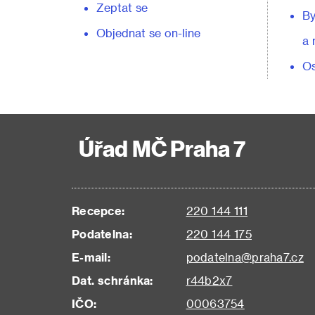
Zeptat se
By
Objednat se on-line
a 
Os
Úřad MČ Praha 7
Recepce:
220 144 111
Podatelna:
220 144 175
E-mail:
podatelna@praha7.cz
Dat. schránka:
r44b2x7
IČO:
00063754