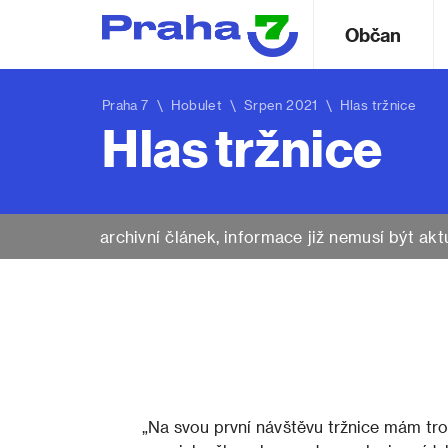
Občan
Praha 7
\
Hobulet
\ Srpen 2021 \ Hlas tržnice
Hlas tržnice
archivní článek, informace již nemusí být akt
„Na svou první návštěvu tržnice mám tro