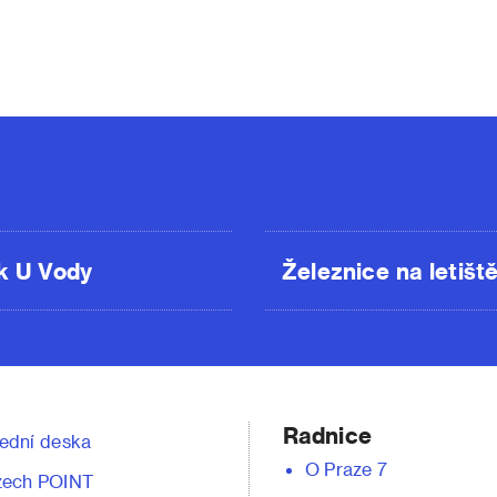
k U Vody
Železnice na letišt
Radnice
ední deska
O Praze 7
zech POINT