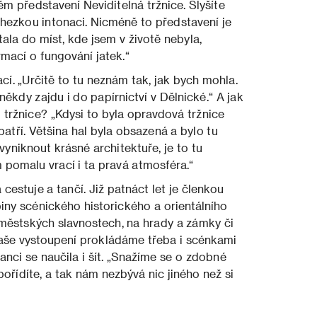
ém představení Neviditelná tržnice. Slyšíte
ezkou intonaci. Nicmé­ně to představení je
a do míst, kde jsem v životě neby­la,
mací o fungování jatek.“
cí. „Určitě to tu neznám tak, jak bych mohla.
 někdy zajdu i do papírnictví v Dělnické.“ A jak
 tržnice? „Kdysi to byla opravdová tržnice
tří. Většina hal byla obsa­zená a bylo tu
vyniknout krásné architektuře, je to tu
poma­lu vrací i ta pravá atmosféra.“
cestuje a tančí. Již patnáct let je členkou
iny scénické­ho historického a orientálního
ěstských slavnostech, na hrady a zámky či
naše vystoupení prokládáme třeba i scénkami
tanci se naučila i šít. „Snažíme se o zdobné
řídí­te, a tak nám nezbývá nic jiného než si
“