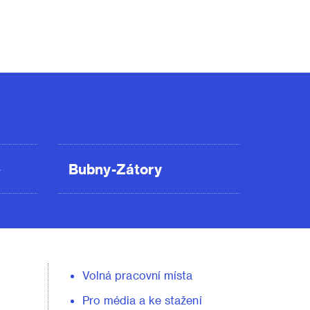
ě
Bubny-Zátory
Volná pracovní místa
Pro média a ke stažení