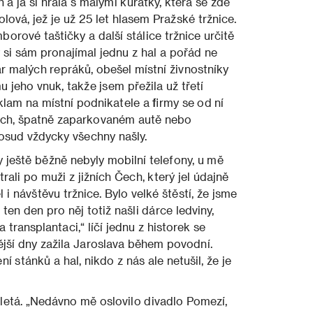
 a já si hrála s malými kuřátky, která se zde
ová, jež je už 25 let hlasem Pražské tržnice.
borové taštičky a další stálice tržnice určitě
ý si sám pronajímal jednu z hal a pořád ne
ár malých repráků, obešel místní živnost­níky
u jeho vnuk, takže jsem přežila už třetí
lam na místní podnikatele a firmy se od ní
ech, špatně zaparkovaném autě nebo
dosud vždycky všechny našly.
 ještě běžně nebyly mobilní telefony, u mě
trali po muži z jižních Čech, který jel údajně
 i návštěvu tržnice. Bylo velké štěstí, že jsme
 ten den pro něj totiž našli dárce ledviny,
 transplantaci,“ líčí jednu z historek se
ší dny zažila Jaroslava během povodní.
ní stánků a hal, nikdo z nás ale netušil, že je
iletá. „Nedávno mě oslovilo divadlo Pomezí,