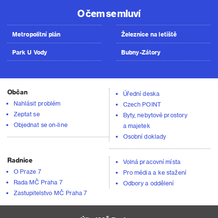
O čem se mluví
Metropolitní plán
Železnice na letiště
Park U Vody
Bubny-Zátory
Občan
Úřední deska
Nahlásit problém
Czech POINT
Zeptat se
Byty, nebytové prostory
Objednat se on-line
a majetek
Osobní doklady
Radnice
Volná pracovní místa
O Praze 7
Pro média a ke stažení
Rada MČ Praha 7
Odbory a oddělení
Zastupitelstvo MČ Praha 7