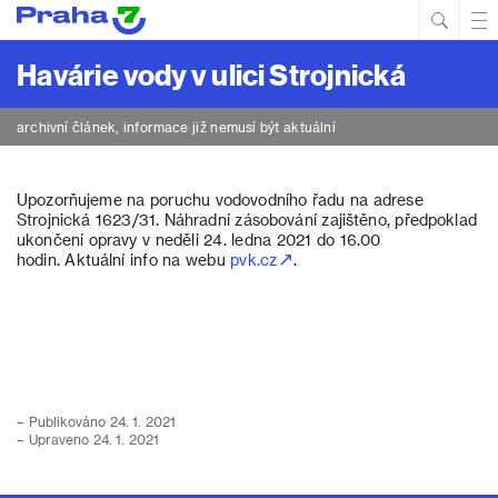
Hled
Prim
Men
Havárie vody v ulici Strojnická
archivní článek, informace již nemusí být aktuální
Upozorňujeme na poruchu vodovodního řadu na adrese
Strojnická 1623/31. Náhradní zásobování zajištěno, předpoklad
ukončení opravy v neděli 24. ledna 2021 do 16.00
hodin. Aktuální info na webu
pvk.cz
.
– Publikováno 24. 1. 2021
– Upraveno 24. 1. 2021