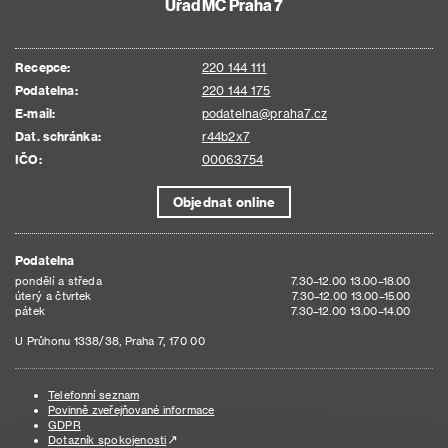
Úřad MČ Praha 7
Recepce:
220 144 111
Podatelna:
220 144 175
E-mail:
podatelna@praha7.cz
Dat. schránka:
r44b2x7
IČO:
00063754
Objednat online
Podatelna
pondělí a středa
7.30–12.00 13.00–18.00
úterý a čtvrtek
7.30–12.00 13.00–15.00
pátek
7.30–12.00 13.00–14.00
U Průhonu 1338/38, Praha 7, 170 00
Telefonní seznam
Povinně zveřejňované informace
GDPR
Dotazník spokojenosti