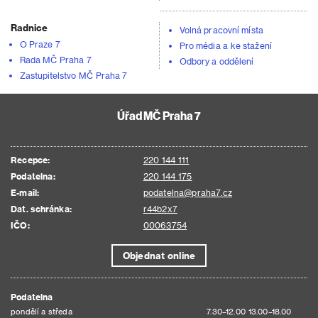
Radnice
Volná pracovní místa
O Praze 7
Pro média a ke stažení
Rada MČ Praha 7
Odbory a oddělení
Zastupitelstvo MČ Praha 7
Úřad MČ Praha 7
Recepce:
220 144 111
Podatelna:
220 144 175
E-mail:
podatelna@praha7.cz
Dat. schránka:
r44b2x7
IČO:
00063754
Objednat online
Podatelna
pondělí a středa
7.30–12.00 13.00–18.00