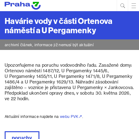
Hled
Prim
Men
Havárie vody v části Ortenova
náměstí a U Pergamenky
archivní článek, informace již nemusí být aktuální
Upozorňujeme na poruchu vodovodního řadu. Zasažené domy:
Ortenovo náměstí 1487/12, U Pergamenky 1445/6,
U Pergamenky 1455/11, U Pergamenky 1471/8, U Pergamenky
1486/4 a U Pergamenky 1629/13. Náhradní zásobování
zajištěno – voznice je přistavena U Pergamenky × Jankovcova.
Předpoklad ukončení opravy dnes, v sobotu 30. května 2026,
ve 22 hodin.
Aktuální informace najdete na
webu PVK
.
poruchy