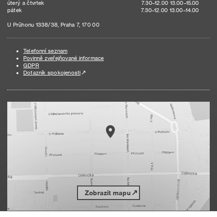
úterý a čtvrtek
7.30–12.00 13.00–15.00
pátek
7.30–12.00 13.00–14.00
U Průhonu 1338/38, Praha 7, 170 00
Telefonní seznam
Povinně zveřejňované informace
GDPR
Dotazník spokojenosti
Zobrazit mapu