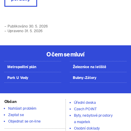
– Publikováno 30. 5. 2026
– Upraveno 31. 5. 2026
O čem se mluví
Metropolitní plán
Železnice na letiště
Park U Vody
Bubny-Zátory
Občan
Úřední deska
Nahlásit problém
Czech POINT
Zeptat se
Byty, nebytové prostory
Objednat se on-line
a majetek
Osobní doklady