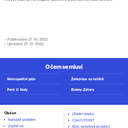
– Publikováno 27. 10. 2022
– Upraveno 27. 10. 2022
O čem se mluví
Metropolitní plán
Železnice na letiště
Park U Vody
Bubny-Zátory
Občan
Úřední deska
Nahlásit problém
Czech POINT
Zeptat se
Byty, nebytové prostory