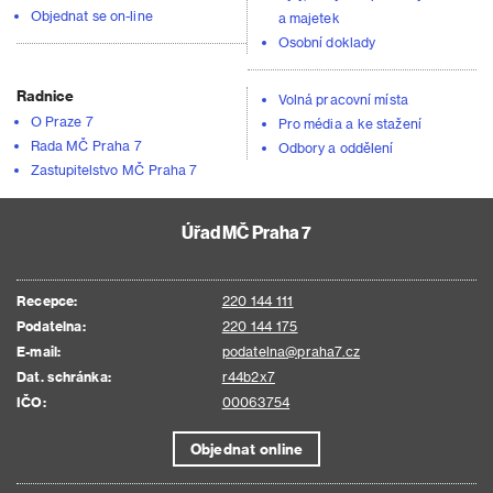
Objednat se on-line
a majetek
Osobní doklady
Radnice
Volná pracovní místa
O Praze 7
Pro média a ke stažení
Rada MČ Praha 7
Odbory a oddělení
Zastupitelstvo MČ Praha 7
Úřad MČ Praha 7
Recepce:
220 144 111
Podatelna:
220 144 175
E-mail:
podatelna@praha7.cz
Dat. schránka:
r44b2x7
IČO:
00063754
Objednat online