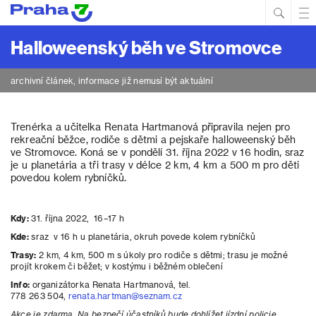
Hled
Prim
Men
Halloweenský běh ve Stromovce
archivní článek, informace již nemusí být aktuální
Trenérka a učitelka Renata Hartmanová připravila nejen pro
rekreační běžce, rodiče s dětmi a pejskaře halloweenský běh
ve Stromovce. Koná se v pondělí 31. října 2022 v 16 hodin, sraz
je u planetária a tři trasy v délce 2 km, 4 km a 500 m pro děti
povedou kolem rybníčků.
Kdy:
31. října 2022, 16–17 h
Kde:
sraz v 16 h u planetária, okruh povede kolem rybníčků
Trasy:
2 km, 4 km, 500 m s úkoly pro rodiče s dětmi; trasu je možné
projít krokem či běžet; v kostýmu i běžném oblečení
Info:
organizátorka Renata Hartmanová, tel.
778 263 504,
renata.hartman@seznam.cz
Akce je zdarma. Na bezpečí účastníků bude dohlížet jízdní policie.