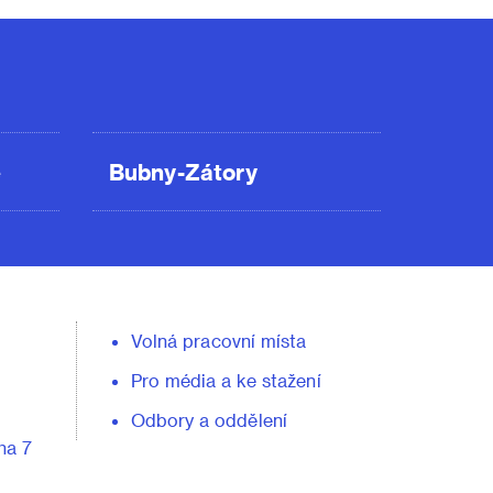
ě
Bubny-Zátory
Volná pracovní místa
Pro média a ke stažení
Odbory a oddělení
ha 7