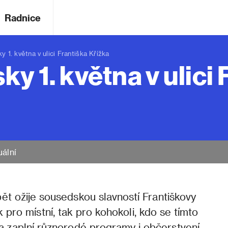
Radnice
. května v ulici Františka Křížka
ky 1. května v ulici
uální
ět ožije sousedskou slavností Františkovy
 pro místní, tak pro kohokoli, kdo se tímto
ka zaplní různorodé programy i občerstvení