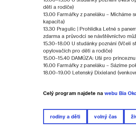
děti a rodiče)
13.00 Farmářky z paneláku – Mícháme su
kapacita)
13.30 Pragulic | Prohlídka Letné s pane
zdarma a průvodci se návštěvnictvo můž
15.30–18.00 U studánky poznání (Včelí st
opylovačích pro děti a rodiče)
15.00–15.40 DAMÚZA: Uši pro princeznu
16.00 Farmářky z paneláku – Sázíme pok
18.00–19.00 Letenský Dixieland (venkov
Celý program najdete na
webu Bia Ok
rodiny a děti
volný čas
ž