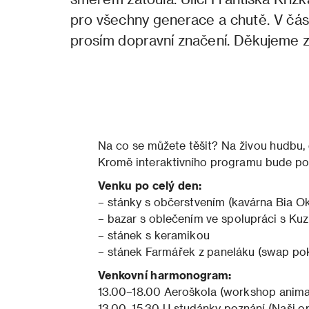
pro všechny generace a chutě. V čás
prosím dopravní značení. Děkujeme 
Na co se můžete těšit? Na živou hudbu, div
Kromě interaktivního programu bude po
Venku po celý den:
– stánky s občerstvením (kavárna Bia O
– bazar s oblečením ve spolupráci s Ku
– stánek s keramikou
– stánek Farmářek z paneláku (swap poko
Venkovní harmonogram:
13.00–18.00 Aeroškola (workshop anima
13.00–15.30 U studánky poznání (Naši op