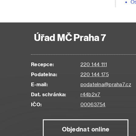
Os
Úřad MČ Praha 7
Recepce:
220 144 111
Podatelna:
220 144 175
E-mail:
podatelna@praha7.cz
Dat. schránka:
r44b2x7
IČO:
00063754
Objednat online