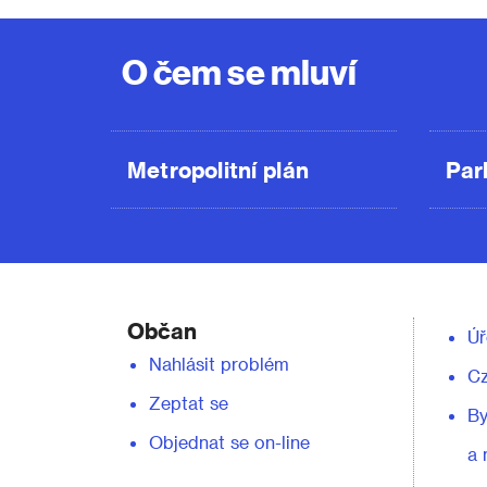
O čem se mluví
Metropolitní plán
Par
Občan
Úř
Nahlásit problém
C
Zeptat se
By
Objednat se on-line
a 