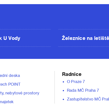
k U Vody
Železnice na letišt
Radnice
ední deska
O Praze 7
zech POINT
Rada MČ Praha 7
ty, nebytové prostory
Zastupitelstvo MČ Pra
majetek