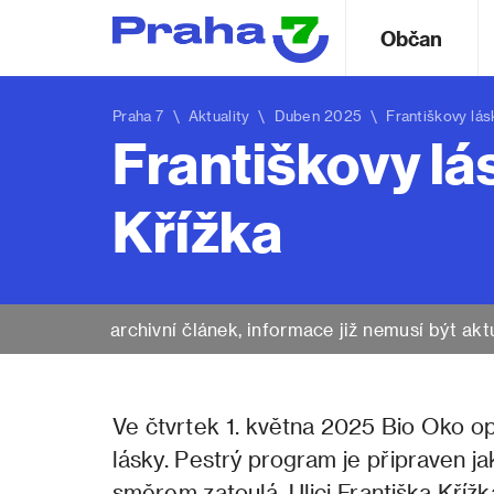
Občan
Praha 7
\
Aktuality
\ Duben 2025 \ Františkovy lásky 1
Františkovy lás
Křížka
archivní článek, informace již nemusí být akt
Ve čtvrtek 1. května 2025 Bio Oko op
lásky. Pestrý program je připraven jak
směrem zatoulá. Ulici Františka Kříž