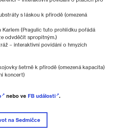
bstráty s láskou k přírodě (omezená
m Karlem (Pragulic tuto prohlídku pořádá
e odvděčit spropitným.)
ráž – interaktivní povídání o hmyzích
ojovky šetrně k přírodě (omezená kapacita)
ní koncert)
o
nebo ve
FB události
.
ivot na Sedmičce