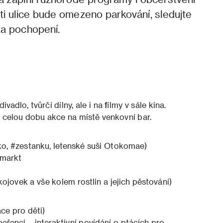
ti ulice bude omezeno parkování, sledujte
za pochopení.
adlo, tvůrčí dílny, ale i na filmy v sále kina.
 celou dobu akce na místě venkovní bar.
ko, #zestanku, letenské suši Otokomae)
zmarkt
jovek a vše kolem rostlin a jejich pěstování)
ce pro děti)
eřenci – interaktivní povídání o ptácích pro