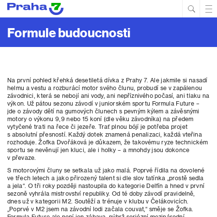
Hled
Prim
Men
Formule budoucnosti
Na první pohled křehká desetiletá dívka z Prahy 7. Ale jakmile si nasadí
helmu a vestu a rozburácí motor svého člunu, probudí se v zapálenou
závodnici, která se nebojí ani vody, ani nepříznivého počasí, ani tlaku na
výkon. Už pátou sezonu závodí v juniorském sportu Formula Future –
jde o závody dětí na gumových člunech s pevným kýlem a závěsnými
motory o výkonu 9,9 nebo 15 koní (dle věku závodníka) na předem
vytyčené trati na řece či jezeře. Trať plnou bójí je potřeba projet
s absolutní přesností. Každý dotek znamená penalizaci, každá vteřina
rozhoduje. Žofka Dvořáková je důkazem, že takovému ryze technickém
sportu se nevěnují jen kluci, ale i holky – a mnohdy jsou dokonce
v převaze.
S motorovými čluny se setkala už jako malá. Poprvé řídila na dovolené
ve třech letech a jako přirozený talent si dle slov tatínka „prostě sedla
a jela“. O tři roky později nastoupila do kategorie Delfín a hned v první
sezoně vyhrála mistrovství republiky. Od té doby závodí pravidelně,
dnes už v kategorii M2. Soutěží a trénuje v klubu v Čelákovicích.
„Poprvé v M2 jsem na závodní lodi začala couvat,“ směje se Žofka.
Formula Future ale není jen zábava, nýbrž seriózní mezinárodní