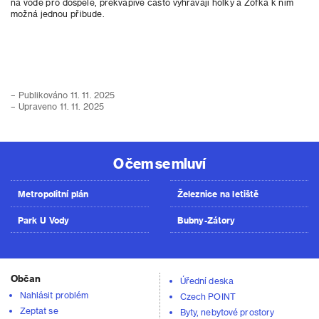
na vodě pro dospělé, překvapivě často vyhrávají holky a Žofka k nim
možná jednou přibude.
– Publikováno 11. 11. 2025
– Upraveno 11. 11. 2025
O čem se mluví
Metropolitní plán
Železnice na letiště
Park U Vody
Bubny-Zátory
Občan
Úřední deska
Nahlásit problém
Czech POINT
Zeptat se
Byty, nebytové prostory