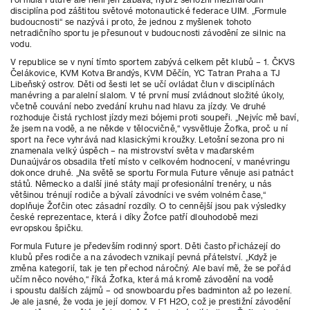
disciplína pod záštitou světové motonautické federace UIM. „Formule
budoucnosti“ se nazývá i proto, že jednou z myšlenek tohoto
netradičního sportu je přesunout v budoucnosti závodění ze silnic na
vodu.
V republice se v nyní tímto sportem zabývá celkem pět klubů – 1. ČKVS
Čelákovice, KVM Kotva Brandýs, KVM Děčín, YC Tatran Praha a TJ
Libeňský ostrov. Děti od šesti let se učí ovládat člun v disciplínách
manévring a paralelní slalom. V té první musí zvládnout složité úkoly,
včetně couvání nebo zvedání kruhu nad hlavu za jízdy. Ve druhé
rozhoduje čistá rychlost jízdy mezi bójemi proti soupeři. „Nejvíc mě baví,
že jsem na vodě, a ne někde v tělocvičně,“ vysvětluje Žofka, proč u ní
sport na řece vyhrává nad klasickými kroužky. Letošní sezona pro ni
znamenala velký úspěch – na mistrovství světa v maďarském
Dunaújváros obsadila třetí místo v celkovém hodnocení, v manévringu
dokonce druhé. „Na světě se sportu Formula Future věnuje asi patnáct
států. Německo a další jiné státy mají profesionální trenéry, u nás
většinou trénují rodiče a bývalí závodníci ve svém volném čase,“
doplňuje Žofčin otec zásadní rozdíly. O to cennější jsou pak výsledky
české reprezentace, která i díky Žofce patří dlouhodobě mezi
evropskou špičku.
Formula Future je především rodinný sport. Děti často přicházejí do
klubů přes rodiče a na závodech vznikají pevná přátelství. „Když je
změna kategorií, tak je ten přechod náročný. Ale baví mě, že se pořád
učím něco nového,“ říká Žofka, která má kromě závodění na vodě
i spoustu dalších zájmů – od snowboardu přes badminton až po lezení.
Je ale jasné, že voda je její domov. V F1 H2O, což je prestižní závodění