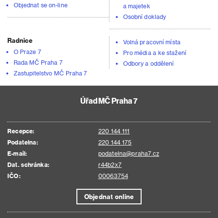
Objednat se on-line
a majetek
Osobní doklady
Radnice
Volná pracovní místa
O Praze 7
Pro média a ke stažení
Rada MČ Praha 7
Odbory a oddělení
Zastupitelstvo MČ Praha 7
Úřad MČ Praha 7
Recepce:
220 144 111
Podatelna:
220 144 175
E-mail:
podatelna@praha7.cz
Dat. schránka:
r44b2x7
IČO:
00063754
Objednat online