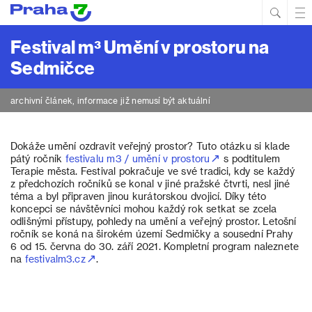
Hled
Prim
Men
Festival m³ Umění v prostoru na
Sedmičce
archivní článek, informace již nemusí být aktuální
Dokáže umění ozdravit veřejný prostor? Tuto otázku si klade
pátý ročník
festivalu m3 / umění v prostoru
s podtitulem
Terapie města. Festival pokračuje ve své tradici, kdy se každý
z předchozích ročníků se konal v jiné pražské čtvrti, nesl jiné
téma a byl připraven jinou kurátorskou dvojicí. Díky této
koncepci se návštěvníci mohou každý rok setkat se zcela
odlišnými přístupy, pohledy na umění a veřejný prostor. Letošní
ročník se koná na širokém území Sedmičky a sousední Prahy
6 od 15. června do 30. září 2021. Kompletní program naleznete
na
festivalm3.cz
.