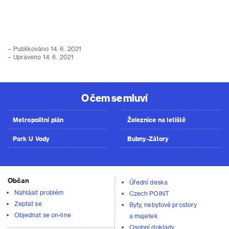
– Publikováno 14. 6. 2021
– Upraveno 14. 6. 2021
O čem se mluví
Metropolitní plán
Železnice na letiště
Park U Vody
Bubny-Zátory
Občan
Úřední deska
Nahlásit problém
Czech POINT
Zeptat se
Byty, nebytové prostory
Objednat se on-line
a majetek
Osobní doklady