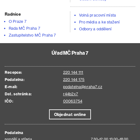
Radnice
Volná pracovní místa
O Praze 7
Pro média a ke stažení
Rada MČ Praha 7
Odbory a oddělení
Zastupitelstvo MČ Praha 7
Úřad MČ Praha 7
Recepce:
220 144 111
Podatelna:
220 144 175
E-mail:
podatelna@praha7.cz
Dat. schránka:
r44b2x7
IČO:
00063754
Objednat online
Podatelna
pondělí a středa
7.30–12.00 13.00–18.00