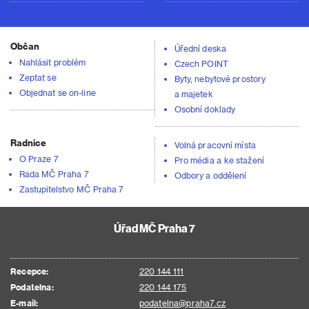
Občan
Úřední deska
Nahlásit problém
Czech POINT
Zeptat se
Byty, nebytové prostory
Objednat se on-line
a majetek
Osobní doklady
Radnice
Volná pracovní místa
O Praze 7
Pro média a ke stažení
Rada MČ Praha 7
Odbory a oddělení
Zastupitelstvo MČ Praha 7
Úřad MČ Praha 7
Recepce:
220 144 111
Podatelna:
220 144 175
E-mail:
podatelna@praha7.cz