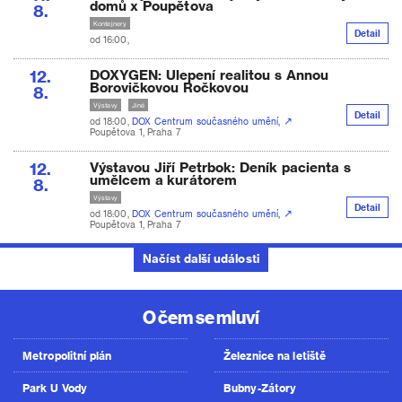
domů x Poupětova
8.
Kontejnery
Detail
od 16:00,
12.
DOXYGEN: Ulepení realitou s Annou
Borovičkovou Ročkovou
8.
Výstavy
Jiné
Detail
od 18:00,
DOX Centrum současného umění,
Poupětova 1, Praha 7
12.
Výstavou Jiří Petrbok: Deník pacienta s
umělcem a kurátorem
8.
Výstavy
Detail
od 18:00,
DOX Centrum současného umění,
Poupětova 1, Praha 7
Načíst další události
O čem se mluví
Metropolitní plán
Železnice na letiště
Park U Vody
Bubny-Zátory