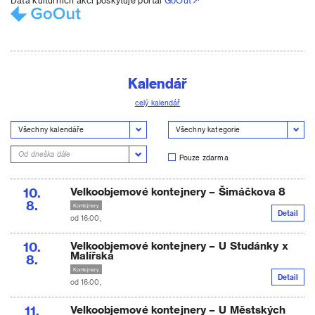
Data kulturních akcí poskytuje portál
GoOut
Kalendář
celý kalendář
Pouze zdarma
10.
Velkoobjemové kontejnery – Šimáčkova 8
8.
Kontejnery
Detail
od 16:00,
10.
Velkoobjemové kontejnery – U Studánky x
Malířská
8.
Kontejnery
Detail
od 16:00,
11.
Velkoobjemové kontejnery – U Městských