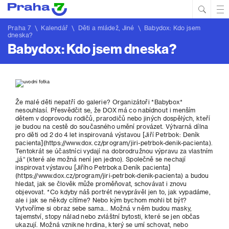
Hled
Prim
Men
Praha 7
\
Kalendář
\ Děti a mládež, Jiné \ Babydox: Kdo jsem
dneska?
Babydox: Kdo jsem dneska?
Že malé děti nepatří do galerie? Organizátoři *Babybox*
nesouhlasí. Přesvědčit se, že DOX má co nabídnout i menším
dětem v doprovodu rodičů, prarodičů nebo jiných dospělých, kteří
je budou na cestě do současného umění provázet. Výtvarná dílna
pro děti od 2 do 4 let inspirovaná výstavou [Jiří Petrbok: Deník
pacienta](https://www.dox.cz/program/jiri-petrbok-denik-pacienta).
Tentokrát se účastníci vydají na dobrodružnou výpravu za vlastním
„já“ (které ale možná není jen jedno). Společně se nechají
inspirovat výstavou [Jiřího Petrboka Deník pacienta]
(https://www.dox.cz/program/jiri-petrbok-denik-pacienta) a budou
hledat, jak se člověk může proměňovat, schovávat i znovu
objevovat. *Co kdyby náš portrét nevyprávěl jen to, jak vypadáme,
ale i jak se někdy cítíme? Nebo kým bychom mohli bt být?
Vytvoříme si obraz sebe sama... Možná v něm budou masky,
tajemství, stopy nálad nebo zvláštní bytosti, které se jen občas
ukazují. Možná vznikne hrdina, který se umí schovat, nebo