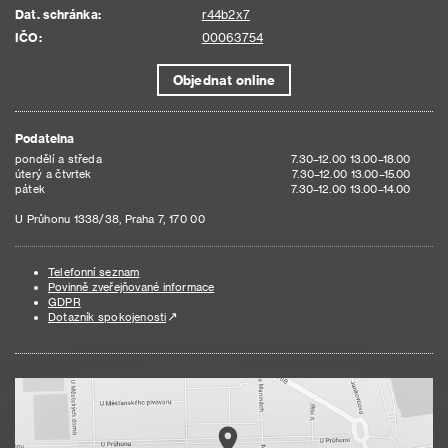
Dat. schránka:
r44b2x7
IČO:
00063754
Objednat online
Podatelna
pondělí a středa
7.30–12.00 13.00–18.00
úterý a čtvrtek
7.30–12.00 13.00–15.00
pátek
7.30–12.00 13.00–14.00
U Průhonu 1338/38, Praha 7, 170 00
Telefonní seznam
Povinně zveřejňované informace
GDPR
Dotazník spokojenosti