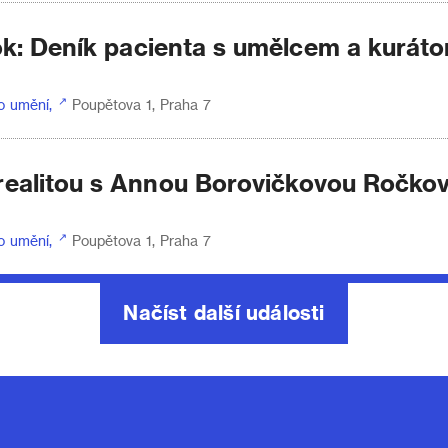
ok: Deník pacienta s umělcem a kurát
o umění,
Poupětova 1, Praha 7
ealitou s Annou Borovičkovou Ročko
o umění,
Poupětova 1, Praha 7
Načíst další události