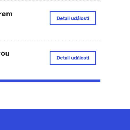
orem
Detail
události
vou
Detail
události