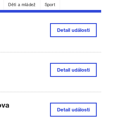
Děti a mládež
Sport
Detail
události
Detail
události
ova
Detail
události