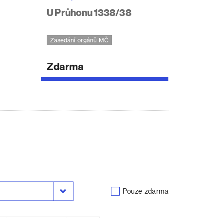
U Průhonu 1338/38
Zasedání orgánů MČ
Zdarma
Pouze zdarma