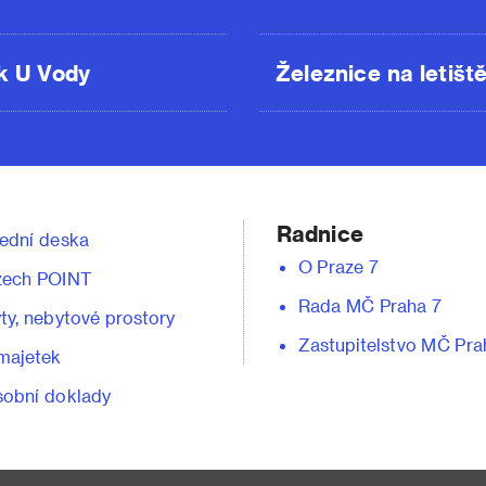
k U Vody
Železnice na letišt
Radnice
ední deska
O Praze 7
zech POINT
Rada MČ Praha 7
ty, nebytové prostory
Zastupitelstvo MČ Pra
majetek
obní doklady