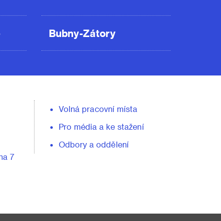
ě
Bubny-Zátory
Volná pracovní místa
Pro média a ke stažení
Odbory a oddělení
ha 7