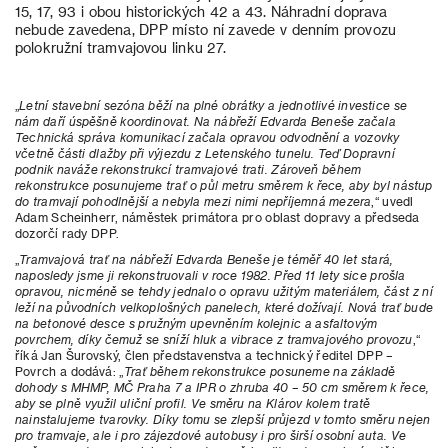
15, 17, 93 i obou historických 42 a 43. Náhradní doprava
nebude zavedena, DPP místo ní zavede v denním provozu
polokružní tramvajovou linku 27.
„
Letní stavební sezóna běží na plné obrátky a jednotlivé investice se
nám daří úspěšně koordinovat. Na nábřeží Edvarda Beneše začala
Technická správa komunikací začala opravou odvodnění a vozovky
včetně části dlažby při výjezdu z Letenského tunelu. Teď Dopravní
podnik naváže rekonstrukcí tramvajové trati. Zároveň během
rekonstrukce posunujeme trať o půl metru směrem k řece, aby byl nástup
do tramvají pohodlnější a nebyla mezi nimi nepříjemná mezera
,“ uvedl
Adam Scheinherr, náměstek primátora pro oblast dopravy a předseda
dozorčí rady DPP.
„
Tramvajová trať na nábřeží Edvarda Beneše je téměř 40 let stará,
naposledy jsme ji rekonstruovali v roce 1982. Před 11 lety sice prošla
opravou, nicméně se tehdy jednalo o opravu užitým materiálem, část z ní
leží na původních velkoplošných panelech, které dožívají. Nová trať bude
na betonové desce s pružným upevněním kolejnic a asfaltovým
povrchem, díky čemuž se sníží hluk a vibrace z tramvajového provozu
,“
říká Jan Šurovský, člen představenstva a technický ředitel DPP –
Povrch a dodává: „
Trať během rekonstrukce posuneme na základě
dohody s MHMP, MČ Praha 7 a IPR o zhruba 40 – 50 cm směrem k řece,
aby se plně využil uliční profil. Ve směru na Klárov kolem tratě
nainstalujeme tvarovky. Díky tomu se zlepší průjezd v tomto směru nejen
pro tramvaje, ale i pro zájezdové autobusy i pro širší osobní auta. Ve