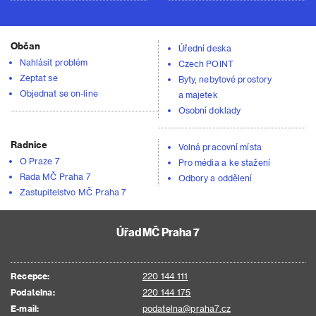
Občan
Úřední deska
Nahlásit problém
Czech POINT
Zeptat se
Byty, nebytové prostory
Objednat se on-line
a majetek
Osobní doklady
Radnice
Volná pracovní místa
O Praze 7
Pro média a ke stažení
Rada MČ Praha 7
Odbory a oddělení
Zastupitelstvo MČ Praha 7
Úřad MČ Praha 7
Recepce:
220 144 111
Podatelna:
220 144 175
E-mail:
podatelna@praha7.cz