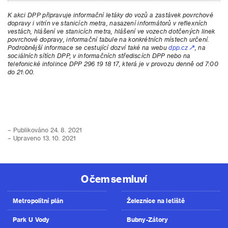
K akci DPP připravuje informační letáky do vozů a zastávek povrchové
dopravy i vitrín ve stanicích metra, nasazení informátorů v reflexních
vestách, hlášení ve stanicích metra, hlášení ve vozech dotčených linek
povrchové dopravy, informační tabule na konkrétních místech určení.
Podrobnější informace se cestující dozví také na webu
dpp.cz
, na
sociálních sítích DPP, v informačních střediscích DPP nebo na
telefonické infolince DPP 296 19 18 17, která je v provozu denně od 7:00
do 21:00.
– Publikováno 24. 8. 2021
– Upraveno 13. 10. 2021
O čem se mluví
Metropolitní plán
Železnice na letiště
Park U Vody
Bubny-Zátory