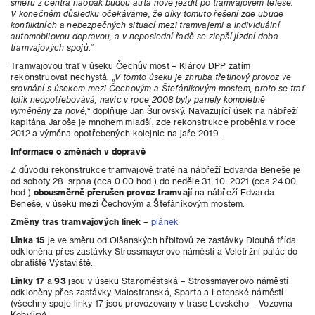
směru z centra naopak budou auta nově jezdit po tramvajovém tělese.
V konečném důsledku očekáváme, že díky tomuto řešení zde ubude
konfliktních a nebezpečných situací mezi tramvajemi a individuální
automobilovou dopravou, a v neposlední řadě se zlepší jízdní doba
tramvajových spojů
.“
Tramvajovou trať v úseku Čechův most – Klárov DPP zatím
rekonstruovat nechystá. „
V tomto úseku je zhruba třetinový provoz ve
srovnání s úsekem mezi Čechovým a Štefánikovým mostem, proto se trať
tolik neopotřebovává, navíc v roce 2008 byly panely kompletně
vyměněny za nové,
“ doplňuje Jan Šurovský. Navazující úsek na nábřeží
kapitána Jaroše je mnohem mladší, zde rekonstrukce proběhla v roce
2012 a výměna opotřebených kolejnic na jaře 2019.
Informace o změnách v dopravě
Z důvodu rekonstrukce tramvajové tratě na nábřeží Edvarda Beneše je
od soboty 28. srpna (cca 0:00 hod.) do neděle 31. 10. 2021 (cca 24:00
hod.)
obousměrně přerušen provoz tramvají
na nábřeží Edvarda
Beneše, v úseku mezi Čechovým a Štefánikovým mostem.
Změny tras tramvajových linek
–
plánek
Linka 15
je ve směru od Olšanských hřbitovů ze zastávky Dlouhá třída
odkloněna přes zastávky Strossmayerovo náměstí a Veletržní palác do
obratiště Výstaviště.
Linky 17
a
93
jsou v úseku Staroměstská – Strossmayerovo náměstí
odkloněny přes zastávky Malostranská, Sparta a Letenské náměstí
(všechny spoje linky 17 jsou provozovány v trase Levského – Vozovna
Kobylisy).