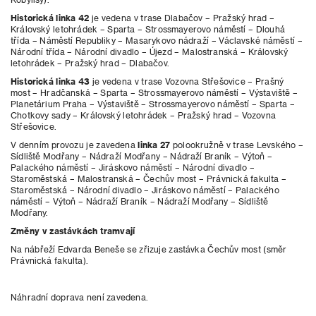
Historická linka 42
je vedena v trase Dlabačov – Pražský hrad –
Královský letohrádek – Sparta – Strossmayerovo náměstí – Dlouhá
třída – Náměstí Republiky – Masarykovo nádraží – Václavské náměstí –
Národní třída – Národní divadlo – Újezd – Malostranská – Královský
letohrádek – Pražský hrad – Dlabačov.
Historická linka 43
je vedena v trase Vozovna Střešovice – Prašný
most – Hradčanská – Sparta – Strossmayerovo náměstí – Výstaviště –
Planetárium Praha – Výstaviště – Strossmayerovo náměstí – Sparta –
Chotkovy sady – Královský letohrádek – Pražský hrad – Vozovna
Střešovice.
V denním provozu je zavedena
linka 27
polookružně v trase Levského –
Sídliště Modřany – Nádraží Modřany – Nádraží Braník – Výtoň –
Palackého náměstí – Jiráskovo náměstí – Národní divadlo –
Staroměstská – Malostranská – Čechův most – Právnická fakulta –
Staroměstská – Národní divadlo – Jiráskovo náměstí – Palackého
náměstí – Výtoň – Nádraží Braník – Nádraží Modřany – Sídliště
Modřany.
Změny v zastávkách tramvají
Na nábřeží Edvarda Beneše se zřizuje zastávka Čechův most (směr
Právnická fakulta).
Náhradní doprava není zavedena.