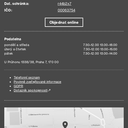
Dat. schránka:
r44b2x7
IČO:
00063754
Objednat online
Podatelna
pondělí a středa
7.30–12.00 13.00–18.00
úterý a čtvrtek
7.30–12.00 13.00–15.00
pátek
7.30–12.00 13.00–14.00
U Průhonu 1338/38, Praha 7, 170 00
Telefonní seznam
Povinně zveřejňované informace
GDPR
Dotazník spokojenosti