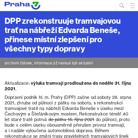
Hled
Prim
Men
DPP zrekonstruuje tramvajovou
trať na nábřeží Edvarda Beneše,
přinese místní zlepšení pro
všechny typy dopravy
archivní článek, informace již nemusí být aktuální
Aktualizace:
výluka tramvají prodloužena do neděle 31. října
2021
.
Dopravní podnik hl. m. Prahy (DPP) začne od soboty 28. srpna
2021, zhruba od půlnoci z pátku na sobotu, s rekonstrukcí
tramvajové tratě na nábřeží Edvarda Beneše v úseku mezi
Čechovým a Štefánikovým mostem. Rekonstrukce téměř 40
let staré tratě potrvá
do pátku 15. října 2021
do půlnoci, proto
bude v celém úseku obousměrně přerušen provoz tramvají,
a i nadále vyloučena automobilová doprava. Během
rekonstrukce se změní trasy pravidelných tramvajových linek