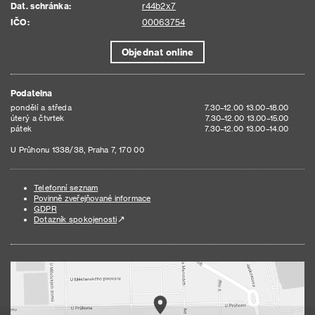
Dat. schránka:
r44b2x7
IČO:
00063754
Objednat online
Podatelna
pondělí a středa
7.30–12.00 13.00–18.00
úterý a čtvrtek
7.30–12.00 13.00–15.00
pátek
7.30–12.00 13.00–14.00
U Průhonu 1338/38, Praha 7, 170 00
Telefonní seznam
Povinně zveřejňované informace
GDPR
Dotazník spokojenosti