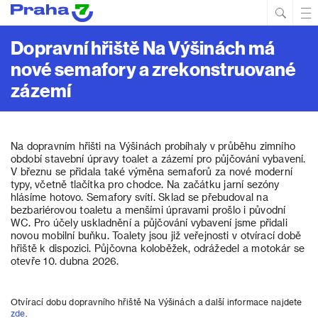
Hled
Prim
Men
Dopravní hřiště Na Výšinách má
nové semafory a zrekonstruované
zázemí
Na dopravním hřišti na Výšinách probíhaly v průběhu zimního
období stavební úpravy toalet a zázemí pro půjčování vybavení.
V březnu se přidala také výměna semaforů za nové moderní
typy, včetně tlačítka pro chodce. Na začátku jarní sezóny
hlásíme hotovo. Semafory svítí. Sklad se přebudoval na
bezbariérovou toaletu a menšími úpravami prošlo i původní
WC. Pro účely uskladnění a půjčování vybavení jsme přidali
novou mobilní buňku. Toalety jsou již veřejnosti v otvírací době
hřiště k dispozici. Půjčovna koloběžek, odrážedel a motokár se
otevře 10. dubna 2026.
Otvírací dobu dopravního hřiště Na Výšinách a další informace najdete
zde
.