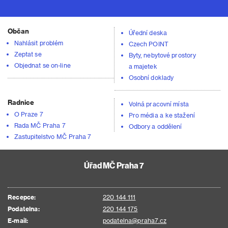
Občan
Úřední deska
Nahlásit problém
Czech POINT
Zeptat se
Byty, nebytové prostory
Objednat se on-line
a majetek
Osobní doklady
Radnice
Volná pracovní místa
O Praze 7
Pro média a ke stažení
Rada MČ Praha 7
Odbory a oddělení
Zastupitelstvo MČ Praha 7
Úřad MČ Praha 7
Recepce:
220 144 111
Podatelna:
220 144 175
E-mail:
podatelna@praha7.cz