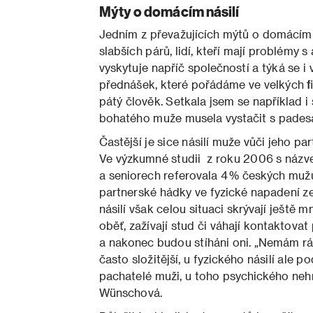
Mýty o domácím násilí
Jedním z převažujících mýtů o domácím n
slabších párů, lidí, kteří mají problémy 
vyskytuje napříč společností a týká se i
přednášek, které pořádáme ve velkých fir
pátý člověk. Setkala jsem se například i 
bohatého muže musela vystačit s pades
Častější je sice násilí muže vůči jeho p
Ve výzkumné studii z roku 2006 s názve
a seniorech referovala 4 % českých mužů,
partnerské hádky ve fyzické napadení z
násilí však celou situaci skrývají ještě 
oběť, zažívají stud či váhají kontaktovat 
a nakonec budou stíháni oni. „Nemám rá
často složitější, u fyzického násilí ale 
pachatelé muži, u toho psychického nehr
Wünschová.