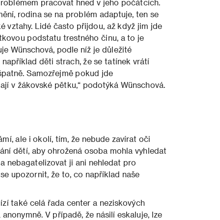
s problémem pracovat hned v jeho počátcích.
ění, rodina se na problém adaptuje, ten se
 vztahy. Lidé často přijdou, až když jim jde
utkovou podstatu trestného činu, a to je
je Wünschová, podle níž je důležité
příklad děti strach, že se tatínek vrátí
o špatně. Samozřejmě pokud jde
mají v žákovské pětku,“ podotýká Wünschová.
mí, ale i okolí, tím, že nebude zavírat oči
dání dětí, aby ohrožená osoba mohla vyhledat
a nebagatelizovat ji ani nehledat pro
se upozornit, že to, co například naše
ízí také celá řada center a neziskových
a anonymně. V případě, že násilí eskaluje, lze