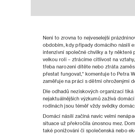
Není to zrovna to nejveselejší prázdnin
obdobím, kdy případy domácího násilí esk
intenzivní společné chvilky a ty některé
velkou roli – ztrácíme citlivost na vztahy
třeba narození dítěte nebo ztráta zamě
přestat fungovat,“ komentuje to Petra W
zaměřuje na práci s dětmi ohroženými d
Dle odhadů neziskových organizací tiká
nejaktuálnějších výzkumů zažívá domácí 
rodinách jsou téměř vždy svědky domácí
Domácí násilí začíná navíc velmi nenápa
situace už překročila únosnou mez. Domác
také ponižování či společenská nebo eko