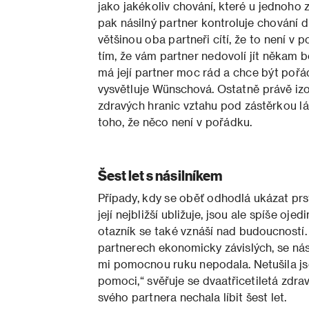
jako jakékoliv chování, které u jednoho 
pak násilný partner kontroluje chování 
většinou oba partneři cítí, že to není v
tím, že vám partner nedovolí jít někam bez
má její partner moc rád a chce být pořá
vysvětluje Wünschová. Ostatně právě izo
zdravých hranic vztahu pod zástěrkou lá
toho, že něco není v pořádku.
Šest let s násilníkem
Případy, kdy se oběť odhodlá ukázat prst
její nejbližší ubližuje, jsou ale spíše oje
otazník se také vznáší nad budoucností. 
partnerech ekonomicky závislých, se nási
mi pomocnou ruku nepodala. Netušila jse
pomoci,“ svěřuje se dvaatřicetiletá zdravo
svého partnera nechala líbit šest let.