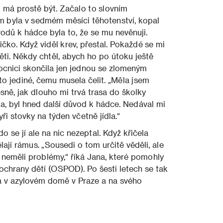
k má prostě být. Začalo to slovním
m byla v sedmém měsíci těhotenství, kopal
odů k hádce byla to, že se mu nevěnuji.
čko. Když viděl krev, přestal. Pokaždé se mi
ěti. Někdy chtěl, abych ho po útoku ještě
ocnici skončila jen jednou se zlomeným
to jediné, čemu musela čelit. „Měla jsem
ně, jak dlouho mi trvá trasa do školky
la, byl hned další důvod k hádce. Nedával mi
yři stovky na týden včetně jídla.“
 se jí ale na nic nezeptal. Když křičela
lají rámus. „Sousedi o tom určitě věděli, ale
y neměli problémy,“ říká Jana, které pomohly
ochrany dětí (OSPOD). Po šesti letech se tak
la v azylovém domě v Praze a na svého