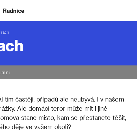
Radnice
trach
rach
uální
l tím častěji, případů ale neubývá. I v našem
rážky. Ale domácí teror může mít i jiné
omova stane místo, kam se přestanete těšit,
ého děje ve vašem okolí?