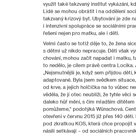
využít také takzvaný institut vykázání, 
Lidé se mohou obrátit i na oddělení soci
takzvaný krizový byt. Ubytování je zde n
i intenzivní spolupráce se sociálními p
řešení nejen pro matku, ale i děti.
Velmi často se totiž děje to, že žena sic
s dětmi už nikdo nepracuje. Děti však v
chování, mohou začít napadat i matku, ta
to nedělo, je cílem právě centra Locika. A
„Nejsmutnější je, když sem přijdou děti, 
adaptované. Byla jsem svědkem situace,
od krve, a jejich holčička na to vůbec ne
věděla, že jí otec neublíží, že tyhle věc
daleko hůř mění, s čím mladším dítětem 
pomůžeme,“ podotýká Wünschová. Centrem
otevření v červnu 2015 již přes 140 dět
pod zkratkou KOS, která chce propojit 
násilí setkávají – od sociálních pracovní