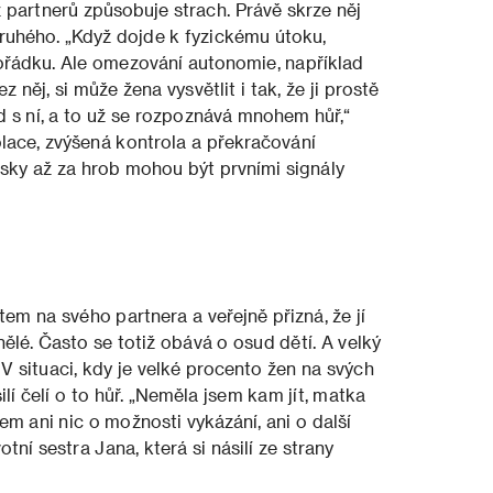
z partnerů způsobuje strach. Právě skrze něj
druhého. „Když dojde k fyzickému útoku,
 pořádku. Ale omezování autonomie, například
 něj, si může žena vysvětlit i tak, že ji prostě
d s ní, a to už se rozpoznává mnohem hůř,“
lace, zvýšená kontrola a překračování
sky až za hrob mohou být prvními signály
em na svého partnera a veřejně přizná, že jí
dinělé. Často se totiž obává o osud dětí. A velký
V situaci, kdy je velké procento žen na svých
lí čelí o to hůř. „Neměla jsem kam jít, matka
m ani nic o možnosti vykázání, ani o další
tní sestra Jana, která si násilí ze strany