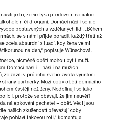
ásilí je to, že se týká především sociálně
s alkoholem či drogami. Domácí násilí se ale
 vysoce postavených a vzdělaných lidí. „Během
mách, se s námi přijde poradit každý třetí až
se zcela absurdní situací, kdy žena velmi
átikorunou na den,“ popisuje Wünschová.
artnerce, nicméně obětí mohou být i muži.
m Domácí násilí – násilí na mužích
 že zažili v průběhu svého života vyústění
e strany partnerky. Muži coby oběti domácího
mnohem častěji než ženy. Nedefinují se jako
policii, protože se obávají, že jim neuvěří
da nálepkování pachatel – oběť. Věci jsou
podle našich zkušeností převažují coby
aje pohlaví takovou roli,“ komentuje