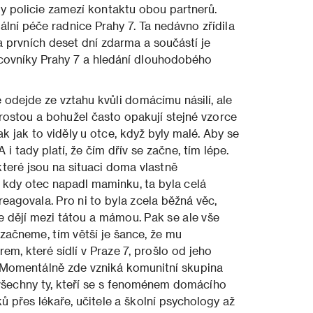
kdy policie zamezí kontaktu obou partnerů.
ální péče radnice Prahy 7. Ta nedávno zřídila
a prvních deset dní zdarma a součástí je
racovníky Prahy 7 a hledání dlouhodobého
e odejde ze vztahu kvůli domácímu násilí, ale
yrostou a bohužel často opakují stejné vzorce
k jak to viděly u otce, když byly malé. Aby se
 i tady platí, že čím dřív se začne, tím lépe.
které jsou na situaci doma vlastně
 kdy otec napadl maminku, ta byla celá
reagovala. Pro ni to byla zcela běžná věc,
i se dějí mezi tátou a mámou. Pak se ale vše
začneme, tím větší je šance, že mu
, které sídlí v Praze 7, prošlo od jeho
í. Momentálně zde vzniká komunitní skupina
všechny ty, kteří se s fenoménem domácího
ků přes lékaře, učitele a školní psychology až