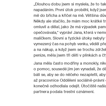
„Dlouhou dobu jsem si myslela, že to ta
napadáním. První útok proběhl, když jse
mě do břicha a křičel na mě. Většina dův
Někdy ale stačilo, že mám moc krátké tri
omluvil a dělal, jako že má výpadek pam
opečovávala,“ vypráví Jana, která v nem
malíčkem. Slovní a fyzické útoky nebyly 
vymezený čas na pohyb venku, věděl přes
a na nákup, a když jsem se trochu zdrže
peníze, měla jsem tři děti v plínkách a čt
Jana měla často modřiny a monokly, nikdo
o pomoc, sousedé jim jen vynadali, že dě
báli se, aby se do něčeho nezapletli, ab
až pracovnice Oddělení sociálně-právní 
konečně odhodlala odejít. Útočiště naš
partnera podala trestní oznámení.