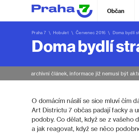
Občan
Praha 7
\
Hobulet
\ Červenec 2016 \ Doma bydlí s
Doma bydlí st
archivní článek, informace již nemusí být akt
O domácím násilí se sice mluví čím dá
Art Districtu 7 občas padají facky a u
podoby. Co dělat, když se z vašeho d
a jak reagovat, když se něco podobn