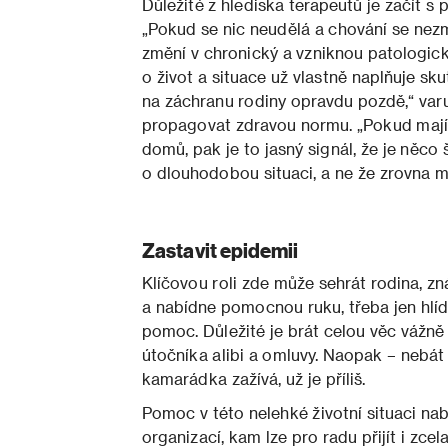
Důležité z hlediska terapeutů je začít 
„Pokud se nic neudělá a chování se nezm
změní v chronický a vzniknou patologické
o život a situace už vlastně naplňuje sk
na záchranu rodiny opravdu pozdě,“ varu
propagovat zdravou normu. „Pokud mají na
domů, pak je to jasný signál, že je něc
o dlouhodobou situaci, a ne že zrovna 
Zastavit epidemii
Klíčovou roli zde může sehrát rodina, zná
a nabídne pomocnou ruku, třeba jen hlí
pomoc. Důležité je brát celou věc vážně 
útočníka alibi a omluvy. Naopak – nebát 
kamarádka zažívá, už je příliš.
Pomoc v této nelehké životní situaci nab
organizací, kam lze pro radu přijít i zcel