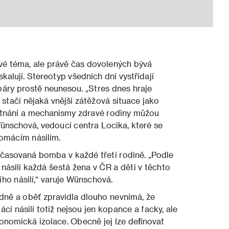
ové téma, ale právě čas dovolených bývá
alují. Stereotyp všedních dní vystřídají
 páry prostě neunesou. „Stres dnes hraje
, stačí nějaká vnější zátěžová situace jako
stnání a mechanismy zdravé rodiny můžou
ünschová, vedoucí centra Locika, které se
omácím násilím.
 časovaná bomba v každé třetí rodině. „Podle
násilí každá šestá žena v ČR a děti v těchto
ho násilí,“ varuje Wünschová.
dně a oběť zpravidla dlouho nevnímá, že
í násilí totiž nejsou jen kopance a facky, ale
nomická izolace. Obecně jej lze definovat