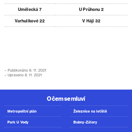
Umělecká 7
U Průhonu 2
Varhulíkové 22
V Háji 32
– Publikováno 8. 11. 2021
– Upraveno 8. 11. 2021
O čem se mluví
Metropolitní plán
Železnice na letiště
Park U Vody
Bubny-Zátory