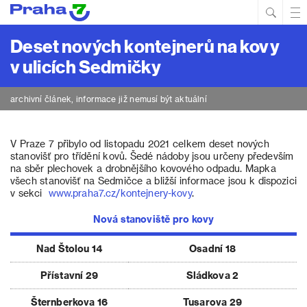
Hled
Prim
Men
Deset nových kontejnerů na kovy
v ulicích Sedmičky
archivní článek, informace již nemusí být aktuální
V Praze 7 přibylo od listopadu 2021 celkem deset nových
stanovišť pro třídění kovů. Šedé nádoby jsou určeny především
na sběr plechovek a drobnějšího kovového odpadu. Mapka
všech stanovišť na Sedmičce a bližší informace jsou k dispozici
v sekci
www.praha7.cz/kontejnery-kovy
.
Nová stanoviště pro kovy
Nad Štolou 14
Osadní 18
Přístavní 29
Sládkova 2
Šternberkova 16
Tusarova 29