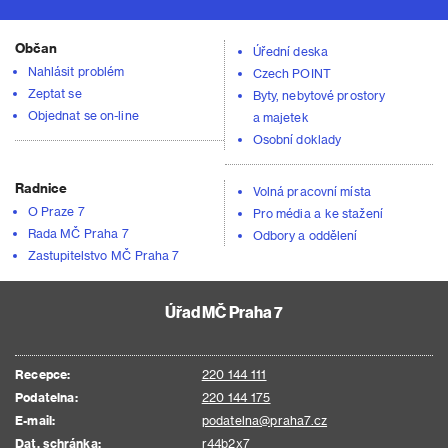
Občan
Úřední deska
Nahlásit problém
Czech POINT
Zeptat se
Byty, nebytové prostory
Objednat se on-line
a majetek
Osobní doklady
Radnice
Volná pracovní místa
O Praze 7
Pro média a ke stažení
Rada MČ Praha 7
Odbory a oddělení
Zastupitelstvo MČ Praha 7
Úřad MČ Praha 7
Recepce:
220 144 111
Podatelna:
220 144 175
E-mail:
podatelna@praha7.cz
Dat. schránka:
r44b2x7