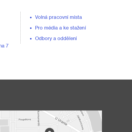
Volná pracovní místa
Pro média a ke stažení
Odbory a oddělení
ha 7