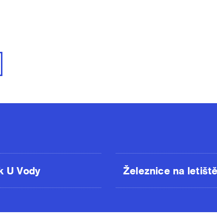
k U Vody
Železnice na letišt