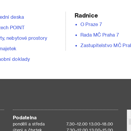
Radnice
ední deska
O Praze 7
zech POINT
Rada MČ Praha 7
ty, nebytové prostory
Zastupitelstvo MČ Pra
majetek
obní doklady
Podatelna
pondělí a středa
7.30–12.00 13.00–18.00
úterý a čtvrtek
7.30–12.00 13.00–15.00