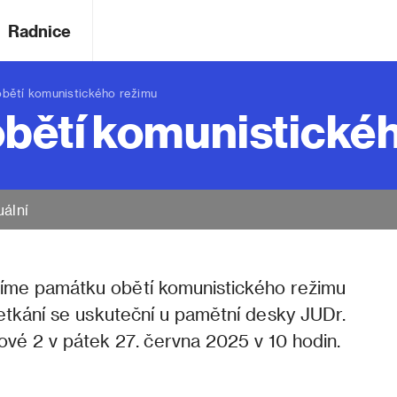
Radnice
ětí komunistického režimu
bětí komunistické
uální
ctíme památku obětí komunistického režimu
tkání se uskuteční u pamětní desky JUDr.
ové 2 v pátek 27. června 2025 v 10 hodin.