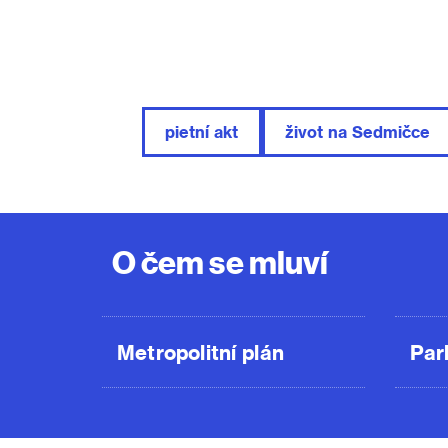
pietní akt
život na Sedmičce
O čem se mluví
Metropolitní plán
Par