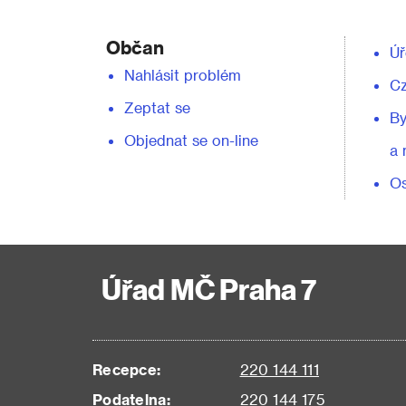
Občan
Úř
Nahlásit problém
C
Zeptat se
By
Objednat se on-line
a 
Os
Úřad MČ Praha 7
Recepce:
220 144 111
Podatelna:
220 144 175