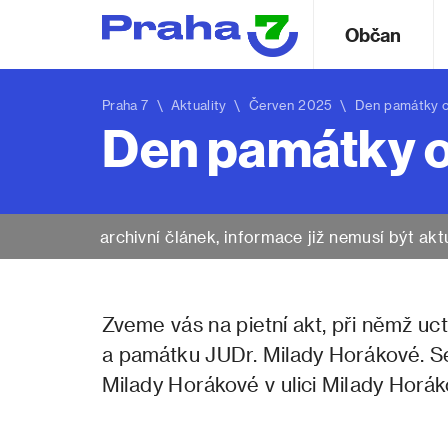
Občan
Praha 7
\
Aktuality
\ Červen 2025 \ Den památky ob
Den památky o
archivní článek, informace již nemusí být akt
Zveme vás na pietní akt, při němž u
a památku JUDr. Milady Horákové. Se
Milady Horákové v ulici Milady Horák