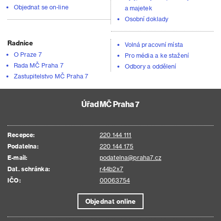
Objednat se on-line
a majetek
Osobní doklady
Radnice
Volná pracovní místa
O Praze 7
Pro média a ke stažení
Rada MČ Praha 7
Odbory a oddělení
Zastupitelstvo MČ Praha 7
Úřad MČ Praha 7
Recepce:
220 144 111
Podatelna:
220 144 175
E-mail:
podatelna@praha7.cz
Dat. schránka:
r44b2x7
IČO:
00063754
Objednat online