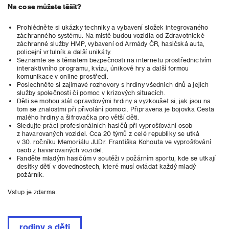
Na co se můžete těšit?
Prohlédněte si ukázky techniky a vybavení složek integrovaného
záchranného systému. Na místě budou vozidla od Zdravotnické
záchranné služby HMP, vybavení od Armády ČR, hasičská auta,
policejní vrtulník a další unikáty.
Seznamte se s tématem bezpečnosti na internetu prostřednictvím
interaktivního programu, kvízu, únikové hry a další formou
komunikace v online prostředí.
Poslechněte si zajímavé rozhovory s hrdiny všedních dnů a jejich
služby společnosti či pomoc v krizových situacích.
Děti se mohou stát opravdovými hrdiny a vyzkoušet si, jak jsou na
tom se znalostmi při přivolání pomoci. Připravena je bojovka Cesta
malého hrdiny a šifrovačka pro větší děti.
Sledujte práci profesionálních hasičů při vyprošťování osob
z havarovaných vozidel. Cca 20 týmů z celé republiky se utká
v 30. ročníku Memoriálu JUDr. Františka Kohouta ve vyprošťování
osob z havarovaných vozidel.
Fanděte mladým hasičům v soutěži v požárním sportu, kde se utkají
desítky dětí v dovednostech, které musí ovládat každý mladý
požárník.
Vstup je zdarma.
rodiny a děti