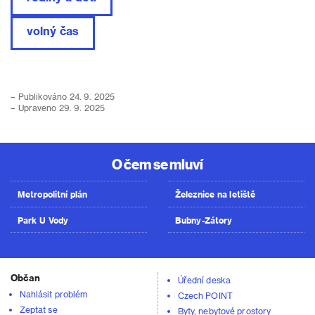
volný čas
– Publikováno 24. 9. 2025
– Upraveno 29. 9. 2025
O čem se mluví
Metropolitní plán
Železnice na letiště
Park U Vody
Bubny-Zátory
Občan
Úřední deska
Nahlásit problém
Czech POINT
Zeptat se
Byty, nebytové prostory