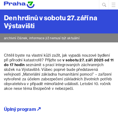
Hled
Prim
Men
Den hrdinů v sobotu 27. září na
Výstavišti
archivní článek, informace již nemusí být aktuální
Chtěli byste na vlastní kůži zažít, jak vypadá nouzové bydlení
při přírodní katastrofě? Přijďte se
v sobotu 27. září 2025 od 11
do 17 hodin
seznámit s prací integrovaných záchranných
složek na Výstaviště. Vůbec poprvé bude představená
veřejnosti „Materiální základna humanitární pomoci“ – zařízení
vytvořené za účelem zabezpečení základních životních potřeb
obyvatelstva v případě mimořádné události. Letošní 10. ročník
akce nese téma Bezpečně v nebezpečí.
Úplný program