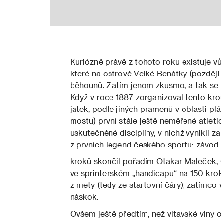
Kuriózně právě z tohoto roku existuje v
které na ostrově Velké Benátky (pozděj
běhounů. Zatím jenom zkusmo, a tak se d
Když v roce 1887 zorganizoval tento kr
jatek, podle jiných pramenů v oblasti 
mostu) první stále ještě neměřené atleti
uskutečněné disciplíny, v nichž vynikli 
z prvních legend českého sportu: závod
kroků skončil pořadím Otakar Maleček,
ve sprinterském „handicapu“ na 150 kro
z mety (tedy ze startovní čáry), zatímco
náskok.
Ovšem ještě předtím, než vltavské vlny 