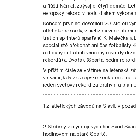
a říšští Němci, zbývající čtyři domácí Le
evropský rekord v hodu diskem výkonem
Koncem prvního desetiletí 20. století vy
atletické rekordy, v nichž mezi nejstarší
tratích sprinterů sparťanů K. Malečka a 
specialisté překonat ani čas fotbalisty
a dlouhých tratích všechny rekordy drželi
rekordů) a Dvořák (Sparta, sedm rekordů
V příštím čísle se vrátíme na letenská 
válkami, kdy v evropské konkurenci nepo
jeden světový rekord za druhým a pláň 
1 Z atletických závodů na Slavii; v poz
2 Stříbrný z olympijských her Švéd Svan
hodinovém na staré Spartě.