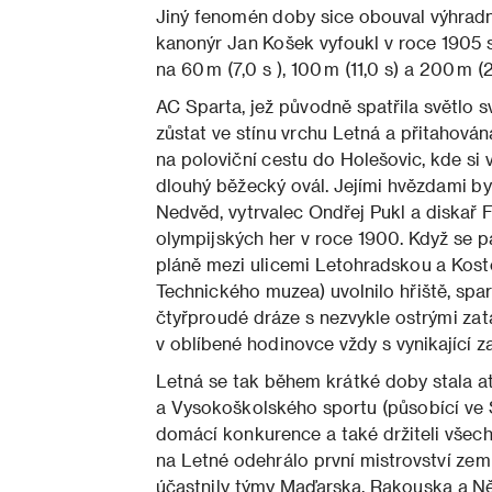
Jiný fenomén doby sice obouval výhradn
kanonýr Jan Košek vyfoukl v roce 1905 s
na 60 m (7,0 s ), 100 m (11,0 s) a 200 m (2
AC Sparta, jež původně spatřila světlo sv
zůstat ve stínu vrchu Letná a přitahován
na poloviční cestu do Holešovic, kde si 
dlouhý běžecký ovál. Jejími hvězdami byli
Nedvěd, vytrvalec Ondřej Pukl a diskař F
olympijských her v roce 1900. Když se 
pláně mezi ulicemi Letohradskou a Koste
Technického muzea) uvolnilo hřiště, spa
čtyřproudé dráze s nezvykle ostrými za
v oblíbené hodinovce vždy s vynikající z
Letná se tak během krátké doby stala atl
a Vysokoškolského sportu (působící ve S
domácí konkurence a také držiteli všec
na Letné odehrálo první mistrovství zemí
účastnily týmy Maďarska, Rakouska a Ně