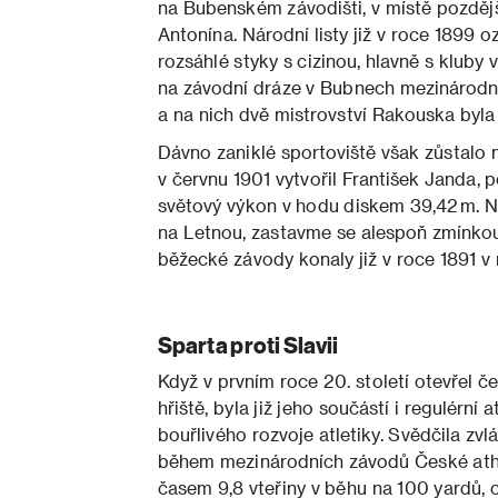
na Bubenském závodišti, v místě pozdějš
Antonína. Národní listy již v roce 1899 o
rozsáhlé styky s cizinou, hlavně s kluby 
na závodní dráze v Bubnech mezinárodní 
a na nich dvě mistrovství Rakouska byla
Dávno zaniklé sportoviště však zůstalo n
v červnu 1901 vytvořil František Janda, 
světový výkon v hodu diskem 39,42 m. 
na Letnou, zastavme se alespoň zmínkou
běžecké závody konaly již v roce 1891 v 
Sparta proti Slavii
Když v prvním roce 20. století otevřel 
hřiště, byla již jeho součástí i regulérní
bouřlivého rozvoje atletiky. Svědčila zvl
během mezinárodních závodů České athl
časem 9,8 vteřiny v běhu na 100 yardů,