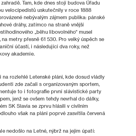
é zahradě. Tam, kde dnes stojí budova Úřadu
bu velocipedistů uskutečnily v roce 1888
oprovázené nebývalým zájmem publika: pánské
hové dráhy, zatímco na straně vnější
estihodinového „běhu libovolného“ musel
 na metry přesně 61 530. Pro velký úspěch se
niční účastí, i následující dva roky, než
akovy akademie.
i i na rozlehlé Letenské pláni, kde dosud vládly
udenti zde začali s organizovaným sportem,
ntuje to i fotografie první slávistické party
pem, jenž se ovšem tehdy nevrhal do dálky,
ém SK Slavia se zprvu hlásili v civilním
edlouho však na pláni poprvé zasvítila červená
 nedošlo na Letné, nýbrž na jejím úpatí: