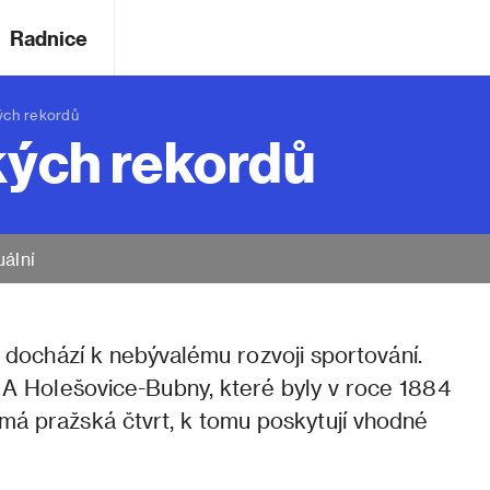
Radnice
ých rekordů
ckých rekordů
uální
ě dochází k nebývalému rozvoji sportování.
. A Holešovice-Bubny, které byly v roce 1884
má pražská čtvrt, k tomu poskytují vhodné