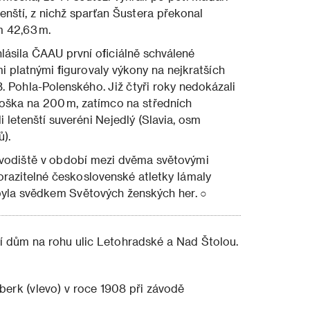
tenští, z nichž sparťan Šustera překonal
 42,63 m.
hlásila ČAAU první oficiálně schválené
mi platnými figurovaly výkony na nejkratších
B. Pohla-Polenského. Již čtyři roky nedokázali
 Koška na 200 m, zatímco na středních
 letenští suveréni Nejedlý (Slavia, osm
).
závodiště v období mezi dvěma světovými
razitelné československé atletky lámaly
byla svědkem Světových ženských her. ○
adí dům na rohu ulic Letohradské a Nad Štolou.
berk (vlevo) v roce 1908 při závodě