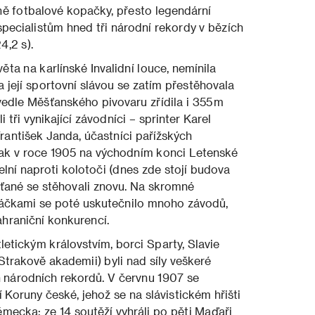
ě fotbalové kopačky, přesto legendární
pecialistům hned tři národní rekordy v bězích
4,2 s).
ěta na karlínské Invalidní louce, nemínila
a její sportovní slávou se zatím přestěhovala
vedle Měšťanského pivovaru zřídila i 355 m
 tři vynikající závodníci – sprinter Karel
rantišek Janda, účastníci pařížských
pak v roce 1905 na východním konci Letenské
lní naproti kolotoči (dnes zde stojí budova
rťané se stěhovali znovu. Na skromné
táčkami se poté uskutečnilo mnoho závodů,
ahraniční konkurencí.
etickým královstvím, borci Sparty, Slavie
trakově akademii) byli nad síly veškeré
h národních rekordů. V červnu 1907 se
 Koruny české, jehož se na slávistickém hřišti
mecka; ze 14 soutěží vyhráli po pěti Maďaři