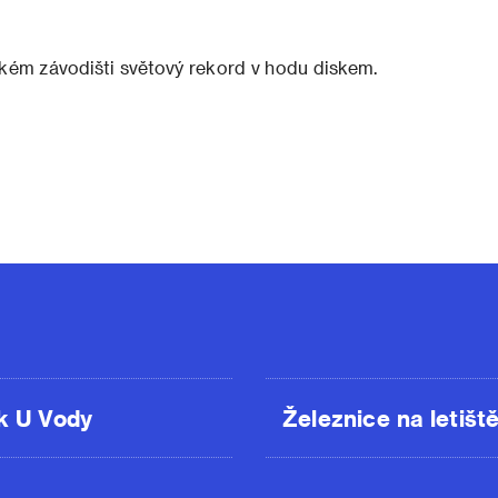
kém závodišti světový rekord v hodu diskem.
k U Vody
Železnice na letišt