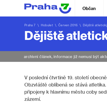
Občan
Praha 7
\
Hobulet
\ Červen 2016 \ Dějiště atletick
Dějiště atleti
archivní článek, informace již nemusí být akt
V poslední čtvrtině 19. století obecn
Obzvláště oblíbená se stává atletika
připojeny k hlavnímu městu coby sed
zázemí.