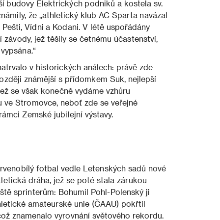
í budovy Elektrických podniků a kostela sv.
známily, že „athletický klub AC Sparta navázal
v Pešti, Vídni a Kodani. V létě uspořádány
závody, jež těšily se četnému účastenství,
 vypsána.“
atrvalo v historických análech: právě zde
později známější s přídomkem Suk, nejlepší
Než se však konečně vydáme vzhůru
 ve Stromovce, neboť zde se veřejné
rámci Zemské jubilejní výstavy.
červenobílý fotbal vedle Letenských sadů nové
 atletická dráha, jež se poté stala zárukou
áště sprinterům: Bohumil Pohl-Polenský ji
etické amateurské unie (ČAAU) pokřtil
 což znamenalo vyrovnání světového rekordu.