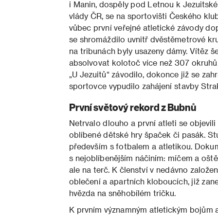
i Manin, dospěly pod Letnou k Jezuitsk
vlády ČR, se na sportovišti Českého klu
vůbec první veřejné atletické závody d
se shromáždilo uvnitř dvěstěmetrové kru
na tribunách byly usazeny dámy. Vítěz š
absolvovat kolotoč více než 307 okruhů,
„U Jezuitů“ závodilo, dokonce již se zahra
sportovce vypudilo zahájení stavby Str
První světový rekord z Bubnů
Netrvalo dlouho a první atleti se objevil
oblíbené dětské hry špaček či pasák. St
především s fotbalem a atletikou. Dokume
s nejoblíbenějším náčiním: míčem a oště
ale na terč. K členství v nedávno založen
oblečení a apartních kloboucích, již zan
hvězda na sněhobílém tričku.
K prvním významným atletickým bojům ale