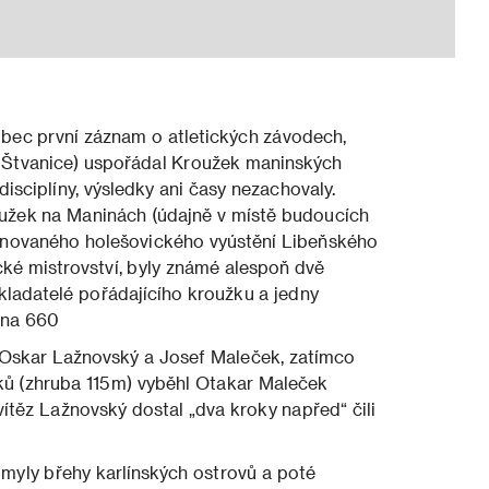
ůbec první záznam o atletických závodech,
i Štvanice) uspořádal Kroužek maninských
isciplíny, výsledky ani časy nezachovaly.
oužek na Maninách (údajně v místě budoucích
plánovaného holešovického vyústění Libeňského
cké mistrovství, byly známé alespoň dvě
zakladatelé pořádajícího kroužku a jedny
 na 660
 Oskar Lažnovský a Josef Maleček, zatímco
ků (zhruba 115 m) vyběhl Otakar Maleček
 vítěz Lažnovský dostal „dva kroky napřed“ čili
omyly břehy karlínských ostrovů a poté