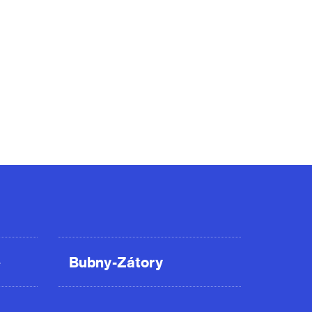
ě
Bubny-Zátory