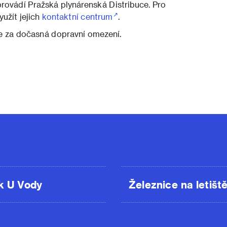
provádí Pražská plynárenská Distribuce. Pro
užít jejich
kontaktní centrum
.
 za dočasná dopravní omezení.
k U Vody
Železnice na letišt