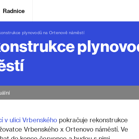
Radnice
onstrukce plynovodů na Ortenově náměstí
konstrukce plynovo
stí
uální
í v ulici Vrbenského
pokračuje rekonstrukce
ižovatce Vrbenského x Ortenovo náměstí. Ve
hat do konce července a budou s nimi