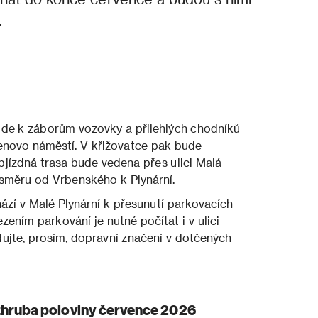
.
de k záborům vozovky a přilehlých chodníků
enovo náměstí. V křižovatce pak bude
jízdná trasa bude vedena přes ulici Malá
 směru od Vrbenského k Plynární.
zí v Malé Plynární k přesunutí parkovacích
ením parkování je nutné počítat i v ulici
ujte, prosím, dopravní značení v dotčených
zhruba poloviny července 2026