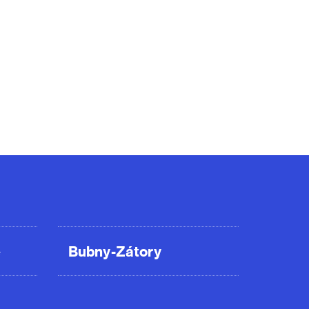
ě
Bubny-Zátory