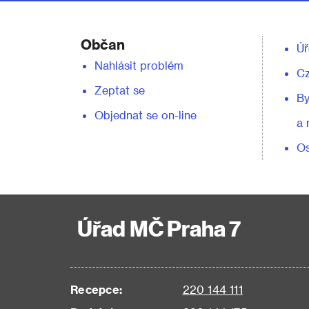
Občan
Úř
Nahlásit problém
C
Zeptat se
By
Objednat se on-line
a 
Os
Úřad MČ Praha 7
Recepce:
220 144 111