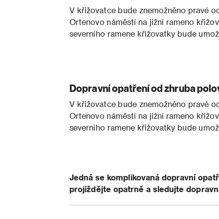
V křižovatce bude znemožněno pravé odb
Ortenovo náměstí na jižní rameno křižova
severního ramene křižovatky bude umož
Dopravní opatření od zhruba pol
V křižovatce bude znemožněno pravé odb
Ortenovo náměstí na jižní rameno křižova
severního ramene křižovatky bude umož
Jedná se komplikovaná dopravní opatř
projíždějte opatrně a sledujte dopravn