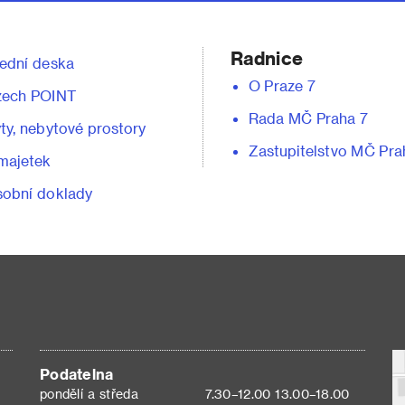
Radnice
ední deska
O Praze 7
zech POINT
Rada MČ Praha 7
ty, nebytové prostory
Zastupitelstvo MČ Pra
majetek
obní doklady
Podatelna
pondělí a středa
7.30–12.00 13.00–18.00