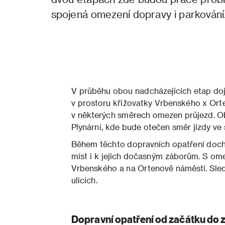
spojená omezení dopravy i parkování
V průběhu obou nadcházejících etap doj
v prostoru křižovatky Vrbenského x Ort
v některých směrech omezen průjezd. Ob
Plynární, kde bude otečen směr jízdy ve
Během těchto dopravních opatření dochá
míst i k jejich dočasným záborům. S omez
Vrbenského a na Ortenově náměstí. Sled
ulicích.
Dopravní opatření od začátku do 