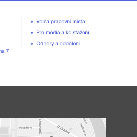
Volná pracovní místa
Pro média a ke stažení
Odbory a oddělení
ha 7