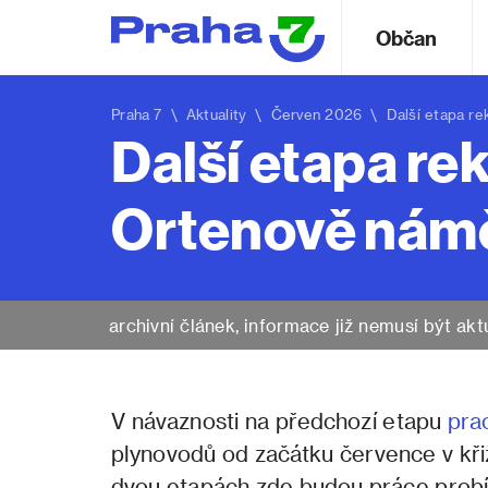
Občan
Praha 7
\
Aktuality
\ Červen 2026 \ Další etapa rek
Další etapa re
Ortenově námě
archivní článek, informace již nemusí být akt
V návaznosti na předchozí etapu
prac
plynovodů od začátku července v kř
dvou etapách zde budou práce probí