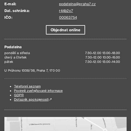
E-mail:
podatelna@praha7.cz
Dat. schránka:
r44b2x7
IČO:
00063754
Objednat online
Podatelna
pondělí a středa
7.30–12.00 13.00–18.00
úterý a čtvrtek
7.30–12.00 13.00–15.00
pátek
7.30–12.00 13.00–14.00
U Průhonu 1338/38, Praha 7, 170 00
Telefonní seznam
Povinně zveřejňované informace
GDPR
Dotazník spokojenosti