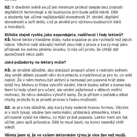
SZ:
V dnešním světě se již jen minimum profesí obejde bez znalosti
digitálních technologií a do budoucna jich bude ještě méně. Děti
a studenty tak učíme nejžádanější dovednosti 21. století: digitální
dovednosti
a soft skills, což je skvělé pro výchovu budoucích lídrů
a inovátorů.
Stíháte stejně rychle, jako expandujete, rozšiřovat i řady lektorů?
KŠ:
Nové lektory hledáme stále, naše expanze je ale rychlejší než jejich
nábor. Všichni naši stávající lektoři jsou lidé z praxe a kurzy mají jako
přídavek ke svému plnému úvazku. U nás učí proto, že chtějí dát
společnosti něco zpět.
Jaké požadavky na lektory máte?
KŠ:
Je strašně důležité, aby dokázali propojit učení s
reálným světem.
Aby uměli dětem zasadit věci do kontextu a nadchnout je pro to, co svět
nabízí. Že v něm mohou být aktivní a nemusejí jen pasivně hrát stále
tytéž hry. Mohou si třeba vytvořit vlastní, které budou sdílet s kamarády.
Není to tedy učení pro učení, ale umění zažehnout v dětech vnitřní
motivaci, že něco dokážou vytvořit samy. Že je přitom v pořádku dělat
chyby, protože to je prostě proces s řadou možností.
SZ:
Je pro nás důležité, aby kurzy byly vedené hravou formou. Všichni
si v nich tykají, vládne tam neformální, přátelská atmosféra, která
přirozeně vybízí ke všemu, co Klári právě popsala. Lektor není ani tak
učitel, jako spíš průvodce. Děti to musí bavit, na konci nesmějí chtít
odejít.
Všimla jsem si, že ve vašem lektorském týmu je více žen než mužů.