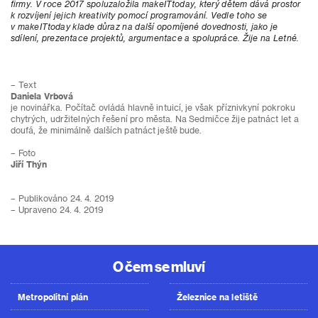
firmy. V roce 2017 spoluzaložila makeITtoday, který dětem dává prostor
k rozvíjení jejich kreativity pomocí programování. Vedle toho se
v makeITtoday klade důraz na další opomíjené dovednosti, jako je
sdílení, prezentace projektů, argumentace a spolupráce. Žije na Letné.
– Text
Daniela Vrbová
je novinářka. Počítač ovládá hlavně intuicí, je však příznivkyní pokroku
chytrých, udržitelných řešení pro města. Na Sedmičce žije patnáct let a
doufá, že minimálně dalších patnáct ještě bude.
– Foto
Jiří Thýn
– Publikováno 24. 4. 2019
– Upraveno 24. 4. 2019
O čem se mluví
Metropolitní plán
Železnice na letiště