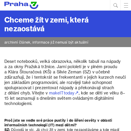
Hled
Prim
Men
Chceme žít v zemi, která
nezaostává
archivní článek, informace již nemusí být aktuální
Deset notebooků, velká obrazovka, několik tabulí na nápady
a za okny Pražská tržnice. Jarní pololetí je v plném proudu
a Klára Štouračová (KŠ) a Silvie Zeman (SZ) v učebně
zdůrazňují, že i tentokrát se frekventanti v jejich kurzech neučí
jen základům programování, ale rozvíjejí také schopnost
spolupracovat
i prezentovat nápady a překonávají strach
z dělání chyb. Vítejte v
makeITtoday
, kde se děti ve věku 8–
15 let seznamují s dnešním světem ovládaným digitálními
technologiemi.
Proč jste se vedle své práce pustily i do šíření osvěty v oblasti
informačních technologií (IT) mezi dětmi?
SZ:
Důvodů je víc. Já chci žít v zemi, kde nezaostáváme a kde mladí