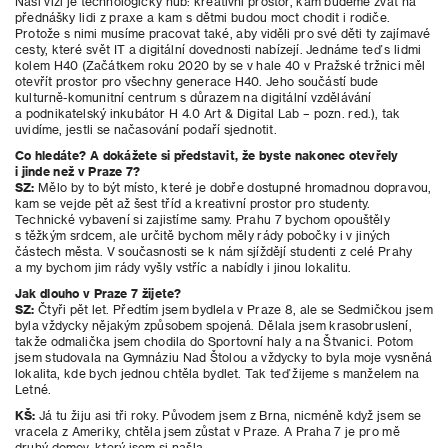
Naší vizí je technologický hub: kreativní prostor, kam budeme zvát na
přednášky lidi z praxe a kam s dětmi budou moct chodit i rodiče.
Protože s nimi musíme pracovat také, aby viděli pro své děti ty zajímavé
cesty, které svět IT a digitální dovednosti nabízejí. Jednáme teď s lidmi
kolem H40 (Začátkem roku 2020 by se v hale 40 v Pražské tržnici měl
otevřít prostor pro všechny generace H40. Jeho součástí bude
kulturně-komunitní centrum s důrazem na digitální vzdělávání
a podnikatelský inkubátor H 4.0 Art & Digital Lab – pozn. red.), tak
uvidíme, jestli se načasování podaří sjednotit.
Co hledáte? A dokážete si představit, že byste nakonec otevřely
i jinde než v Praze 7?
SZ:
Mělo by to být místo, které je dobře dostupné hromadnou dopravou,
kam se vejde pět až šest tříd a kreativní prostor pro studenty.
Technické vybavení si zajistíme samy. Prahu 7 bychom opouštěly
s těžkým srdcem, ale určitě bychom měly rády pobočky i v jiných
částech města. V současnosti se k nám sjíždějí studenti z celé Prahy
a my bychom jim rády vyšly vstříc a nabídly i jinou lokalitu.
Jak dlouho v Praze 7 žijete?
SZ:
Čtyři pět let. Předtím jsem bydlela v Praze 8, ale se Sedmičkou jsem
byla vždycky nějakým způsobem spojená. Dělala jsem krasobruslení,
takže odmalička jsem chodila do Sportovní haly a na Štvanici. Potom
jsem studovala na Gymnáziu Nad Štolou a vždycky to byla moje vysněná
lokalita, kde bych jednou chtěla bydlet. Tak teď žijeme s
manželem na
Letné.
KŠ:
Já tu žiju asi tři roky. Původem jsem z Brna, nicméně když jsem se
vracela z Ameriky, chtěla jsem zůstat v Praze. A Praha 7 je pro mě
druhý domov, který jsem si našla.