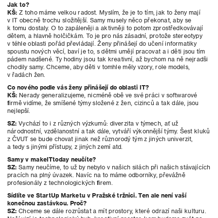
Jak to?
KŠ:
Z toho máme velkou radost. Myslím, že je to tím, jak to ženy mají
v
IT obecně trochu složitější. Samy musely něco překonat, aby se
k tomu dostaly. O to zapáleněji a aktivněji to potom zprostředkovávají
dětem, a hlavně holčičkám. To je pro nás zásadní, protože stereotypy
v téhle oblasti pořád převládají. Ženy přinášejí do učení informatiky
spoustu nových věcí, baví je to, s dětmi umějí pracovat a i děti jsou tím
pádem nadšené. Ty hodiny jsou tak kreativní, až bychom na ně nejradši
chodily samy. Chceme, aby děti v tomhle měly vzory, role models,
v řadách žen.
Co nového podle vás ženy přinášejí do oblasti IT?
KŠ:
Nerady generalizujeme, nicméně obě ve své práci v softwarové
firmě vidíme, že smíšené týmy složené z žen, cizinců a tak dále, jsou
nejlepší.
SZ:
Vychází to i z různých výzkumů: diverzita v týmech, ať už
národnostní, vzdělanostní a tak dále, vytváří výkonnější týmy. Šest kluků
z ČVUT se bude chovat jinak než různorodý tým z jiných univerzit,
a tedy s
jinými přístupy, z jiných zemí atd.
Samy v makeITtoday neučíte?
SZ:
Samy neučíme, to už by nebylo v našich silách při našich stávajících
pracích na plný úvazek. Navíc na to máme odborníky, převážně
profesionály z technologických firem.
Sídlíte ve StartUp Marketu v Pražské tržnici. Ten ale není vaší
konečnou zastávkou. Proč?
SZ:
Chceme se dále rozrůstat a mít prostory, které odrazí naši kulturu.