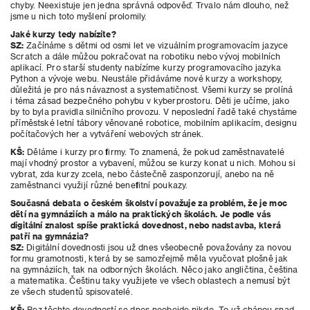
chyby. Neexistuje jen jedna správná odpověď. Trvalo nám dlouho, než
jsme u nich toto myšlení prolomily.
Jaké kurzy tedy nabízíte?
SZ:
Začínáme s dětmi od osmi let ve vizuálním programovacím jazyce
Scratch a dále můžou pokračovat na robotiku nebo vývoj mobilních
aplikací. Pro starší studenty nabízíme kurzy programovacího jazyka
Python a vývoje webu. Neustále přidáváme nové kurzy a workshopy,
důležitá je pro nás návaznost a systematičnost. Všemi kurzy se prolíná
i téma zásad bezpečného pohybu v kyberprostoru. Děti je učíme, jako
by to byla pravidla silničního provozu. V neposlední řadě také chystáme
příměstské letní tábory věnované robotice, mobilním aplikacím, designu
počítačových her a vytváření
webových stránek.
KŠ:
Děláme i kurzy pro firmy. To znamená, že pokud zaměstnavatelé
mají vhodný prostor a vybavení, můžou se kurzy konat u
nich. Mohou si
vybrat, zda kurzy zcela, nebo částečně zasponzorují, anebo na ně
zaměstnanci využijí různé benefitní poukazy.
Současná debata o českém školství považuje za problém, že je moc
dětí na gymnáziích a málo na praktických školách. Je podle vás
digitální znalost spíše praktická dovednost, nebo nadstavba, která
patří na gymnázia?
SZ:
Digitální dovednosti jsou už dnes všeobecně považovány za novou
formu gramotnosti, která by se samozřejmě měla vyučovat plošně jak
na gymnáziích, tak na odborných školách. Něco jako angličtina, čeština
a matematika. Češtinu taky využijete ve všech oblastech a nemusí být
ze všech studentů spisovatelé.
KŠ:
Bez těchto dovedností se dnes neobejde nikdo. To už chápou snad