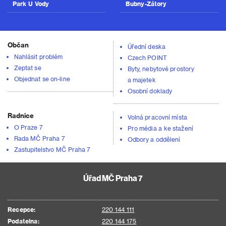
Park U Vody
Bubny-Zátory
Občan
Úřední deska
Nahlásit problém
Czech POINT
Zeptat se
Byty, nebytové prostory
Objednat se on-line
a majetek
Osobní doklady
Radnice
Volná pracovní místa
O Praze 7
Pro média a ke stažení
Rada MČ Praha 7
Odbory a oddělení
Zastupitelstvo MČ Praha 7
Úřad MČ Praha 7
Recepce:
220 144 111
Podatelna:
220 144 175