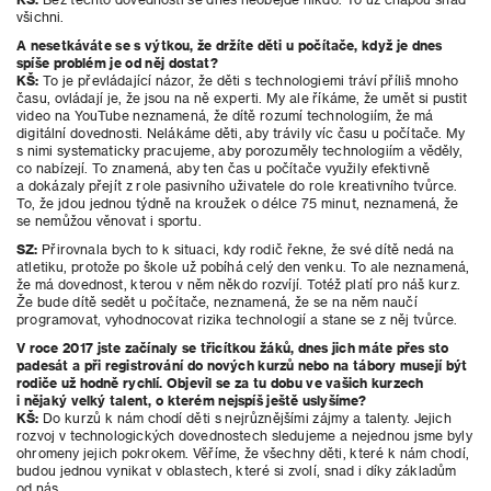
všichni.
A nesetkáváte se s výtkou, že držíte děti u počítače, když je dnes
spíše problém je od něj dostat?
KŠ:
To je převládající názor, že děti s
technologiemi tráví příliš mnoho
času, ovládají je, že jsou na ně experti. My ale říkáme, že umět si pustit
video na YouTube neznamená, že dítě rozumí technologiím, že má
digitální dovednosti. Nelákáme děti, aby trávily víc času u počítače. My
s nimi systematicky pracujeme, aby porozuměly technologiím a věděly,
co nabízejí. To znamená, aby ten čas u počítače využily efektivně
a dokázaly přejít z role pasivního uživatele do role kreativního tvůrce.
To, že jdou jednou týdně na kroužek o délce 75 minut, neznamená, že
se nemůžou věnovat i sportu.
SZ:
Přirovnala bych to k situaci, kdy rodič řekne, že své dítě nedá na
atletiku, protože po škole už pobíhá celý den venku. To ale neznamená,
že má dovednost, kterou v něm někdo rozvíjí. Totéž platí pro náš kurz.
Že bude dítě sedět u počítače, neznamená, že se na něm naučí
programovat, vyhodnocovat rizika technologií a stane se z něj tvůrce.
V roce 2017 jste začínaly se třicítkou žáků, dnes jich máte přes sto
padesát a při registrování do nových kurzů nebo na tábory musejí být
rodiče už hodně rychlí. Objevil se za tu dobu ve vašich kurzech
i nějaký velký talent, o kterém nejspíš ještě uslyšíme?
KŠ:
Do kurzů k nám chodí děti s nejrůznějšími zájmy
a talenty. Jejich
rozvoj v technologických dovednostech sledujeme a nejednou jsme byly
ohromeny jejich pokrokem. Věříme, že všechny děti, které k nám chodí,
budou jednou vynikat v oblastech, které si zvolí, snad i díky základům
od nás.