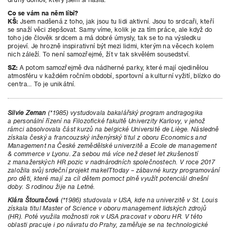
Co se vám na něm líbí?
KŠ:
Jsem nadšená z toho, jak jsou tu lidi aktivní. Jsou to srdcaři, kteří
se snaží věci zlepšovat. Samy víme, kolik je za tím práce, ale když do
toho jde člověk srdcem a má dobré úmysly, tak se to na výsledku
projeví. Je hrozně inspirativní být mezi lidmi, kterým na věcech kolem
nich záleží. To není samozřejmé, žít v tak skvělém sousedství.
SZ:
A potom samozřejmě dva nádherné parky, které mají ojedinělou
atmosféru v každém ročním období, sportovní a kulturní vyžití, blízko do
centra… To je unikátní.
Silvie Zeman
(*1985) vystudovala bakalářský program andragogika
a personální řízení na Filozofické fakultě Univerzity Karlovy, v jehož
rámci absolvovala část kurzů na belgické Université de Liège. Následně
získala český a francouzský inženýrský titul z oboru Economics and
Management na České zemědělské univerzitě a Ecole de management
& commerce v Lyonu. Za sebou má více než deset let zkušeností
z manažerských HR pozic v nadnárodních společnostech. V roce 2017
založila svůj srdeční projekt makeITtoday – zábavné kurzy programování
pro děti, které mají za cíl dětem pomoct plně využít potenciál dnešní
doby. S rodinou žije na Letné.
Klára Štouračová
(*1986)
studovala v USA, kde na univerzitě v St. Louis
získala titul Master of Science
v oboru management lidských zdrojů
(HR). Poté využila možnosti rok v USA pracovat v oboru HR. V této
oblasti pracuje i po návratu do Prahy, zaměřuje se na technologické