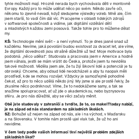
tyhle možnosti mají. Hrozně nerada bych vychovávala děti v montovně
Evropy. Každý pro to může udělat něco po svém. Někdo zavře oči,
někomu to zjevně nevadí, když sledujeme výsledky voleb. Mně ale, čím
jsem starší, to vadí čím dál víc. Pracujeme v oblasti lidských zdrojů
v softwarové společnosti a vidíme, jak digitální vzdělání dětí
a mladistvých každou zemi posouvá. Takže tohle pro to můžeme dělat
my.
KŠ:
Technologie mění svět –
a není vyhnutí. To je dnes jasné snad už
každému. Nevíme, jaká povolání budou existovat za dvacet let, ale víme,
že digitální dovednosti jsou strašně důležité už teď. Moje motivace byla
podobná: „něco udělat“. Studovala a pracovala jsem v Americe a hodně
jsem váhala, jestli se mám vrátit do Česka, protože jsem tu neviděla
takové možnosti. Věděla jsem ale, že tu žijí šikovní lidé a potenciál je tu
obrovský. Chceme, aby odsud lidé neodcházeli a aby tu naopak měli
prostředí, kde se mohou rozvíjet. Vždycky je samozřejmě pohodlné
čekat, až pro to něco udělá někdo jiný. My jsme si ale prostě řekly, že
zkusíme něco podniknout. Víme, že to nedokážeme samy, a tak se
snažíme spolupracovat, ať už jde o akademickou, nebo byznysovou
sféru. Je pro nás důležité, aby se věci začaly měnit.
Obě jste studovaly v
zahraničí a tvrdíte, že to, co makeITtoday nabízí,
je na západ od nás standardem na základních školách.
SZ:
Bohužel už nejen na západ od nás, ale i na východ, v Maďarsku
a na Slovensku. V tomhle nám prostě ujel vlak tak, že už ho ani
nevidíme.
V čem tedy podle vašich informací tkví největší problém zdejších
základních škol?