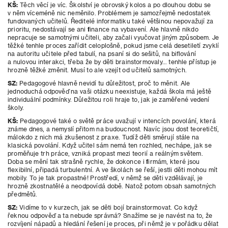
KŠ:
Těch věcí je víc. Školství je obrovský kolos a po dlouhou dobu se
v něm víceméně nic neměnilo. Problémem je samozřejmě nedostatek
fundovaných učitelů. Ředitelé informatiku také většinou nepovažují za
prioritu, nedostávají se ani finance na vybavení. Ale hlavně nikdo
nepracuje se samotnými učiteli, aby začali vyučovat jiným způsobem. Je
těžké tenhle proces zařídit celoplošně, pokud jsme celá desetiletí zvyklí
na autoritu učitele před tabulí, na psaní si do sešitů, na biflování
a nulovou interakci, třeba že by děti brainstormovaly… tenhle přístup je
hrozně těžké změnit. Musí to ale vzejít od učitelů samotných.
SZ:
Pedagogové hlavně nevidí tu důležitost, proč to měnit. Ale
jednoduchá odpověď na vaši otázku neexistuje, každá škola má ještě
individuální podmínky. Důležitou roli hraje to, jak je zaměřené vedení
školy.
KŠ:
Pedagogové také o světě práce uvažují v intencích povolání, která
známe dnes, a nemyslí přitom na budoucnost. Navíc jsou
dost teoretičtí,
málokdo z nich má zkušenost z praxe. Tudíž děti směrují stále na
klasická povolání. Když učitel sám nemá ten rozhled, nechápe, jak se
proměňuje trh práce, vzniká propast mezi teorií a
reálným světem.
Doba se mění tak strašně rychle, že dokonce i firmám, které jsou
flexibilní, připadá turbulentní. A ve školách se řeší, jestli děti mohou mít
mobily. To je tak propastné! Prostředí, v němž se děti vzdělávají, je
hrozně zkostnatělé a neodpovídá době. Natož potom obsah samotných
předmětů.
SZ:
Vidíme to v kurzech, jak se děti bojí brainstormovat. Co když
řeknou odpověď a ta nebude správná? Snažíme se je navést na to, že
rozvíjení nápadů a hledání řešení je proces, při němž je v
pořádku dělat