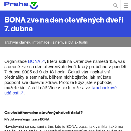
Hled
Prim
Men
BONA zve na den otevřených dveří
7. dubna
archivní článek, informace již nemusí být aktuální
Organizace
BONA
, která sídlí na Ortenově náměstí 15a, vás
srdečně zve na den otevřených dveří, který proběhne v pondělí
7. dubna 2025 od 9 do 18 hodin. Čekají vás inspirativní
přednášky a semináře, během nichž zjistíte, jak můžete
podpořit své duševní zdraví. Protože když jste v pohodě,
můžete šířit štěstí dál! Více v textu níže a ve
facebookové
události
.
Co vás během dne otevřených dveří čeká?
Představení organizace BONA
Návštěvníci se seznámí s tím, kdo je BONA, o.p.s., jak vznikla, jaké má