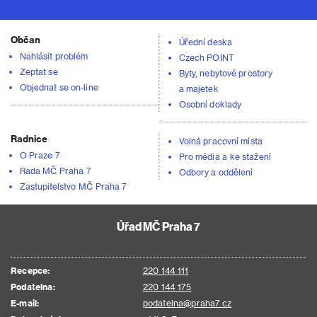
Občan
Úřední deska
Nahlásit problém
Czech POINT
Zeptat se
Byty, nebytové prostory
Objednat se on-line
a majetek
Osobní doklady
Radnice
Volná pracovní místa
O Praze 7
Pro média a ke stažení
Rada MČ Praha 7
Odbory a oddělení
Zastupitelstvo MČ Praha 7
Úřad MČ Praha 7
Recepce:
220 144 111
Podatelna:
220 144 175
E-mail:
podatelna@praha7.cz