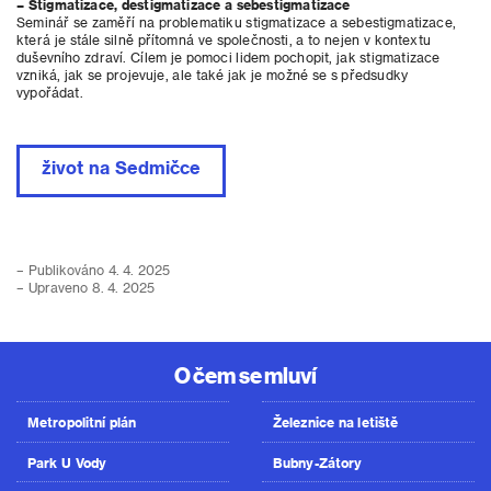
– Stigmatizace, destigmatizace a sebestigmatizace
Seminář se zaměří na problematiku stigmatizace a sebestigmatizace,
která je stále silně přítomná ve společnosti, a to nejen v kontextu
duševního zdraví. Cílem je pomoci lidem pochopit, jak stigmatizace
vzniká, jak se projevuje, ale také jak je možné se s předsudky
vypořádat.
život na Sedmičce
– Publikováno 4. 4. 2025
– Upraveno 8. 4. 2025
O čem se mluví
Metropolitní plán
Železnice na letiště
Park U Vody
Bubny-Zátory