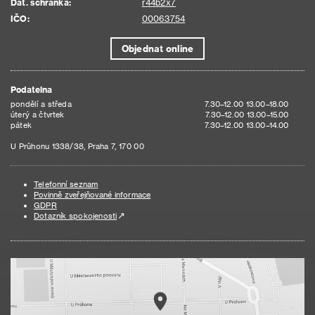
Dat. schránka:
r44b2x7
IČO:
00063754
Objednat online
Podatelna
pondělí a středa
7.30–12.00 13.00–18.00
úterý a čtvrtek
7.30–12.00 13.00–15.00
pátek
7.30–12.00 13.00–14.00
U Průhonu 1338/38, Praha 7, 170 00
Telefonní seznam
Povinně zveřejňované informace
GDPR
Dotazník spokojenosti