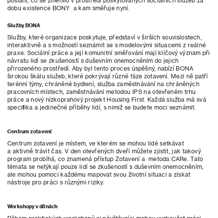
poslání, co se změnilo v prostředí poskytovaných sociálních služeb za
dobu existence BONY a kam směřuje nyní.
Služby BONA
Služby, které organizace poskytuje, představí v širších souvislostech,
interaktivně a s možností seznámit se s modelovými situacemi z reálné
praxe. Sociální práce a její komunitní směřování mají klíčový význam při
návratu lidí se zkušeností s duševním onemocněním do jejich
přirozeného prostředí. Aby byl tento proces úspěšný, nabízí BONA
širokou škálu služeb, které pokrývají různé fáze zotavení. Mezi ně patří
terénní týmy, chráněné bydlení, služba zaměstnávání na chráněných
pracovních místech, zaměstnávání metodou IPS na otevřeném trhu
práce a nový nízkoprahový projekt Housing First. Každá služba má svá
specifika a jedinečné příběhy lidí, s nimiž se budete moci seznámit.
Centrum zotavení
Centrum zotavení je místem, ve kterém se mohou lidé setkávat
a aktivně trávit čas. V den otevřených dveří můžete zjistit, jak takový
program probíhá, co znamená přístup Zotavení a metoda CARe. Tato
témata se netýkají pouze lidí se zkušeností s duševním onemocněním,
ale mohou pomoci každému mapovat svou životní situaci a získat
nástroje pro práci s různými riziky.
Workshopy v dílnách