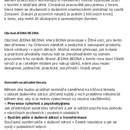
Během praktických workshopů si návštěvníci mohou vyzkoušet práci
v textilní a sklářské dílně. Chráněná pracoviště jsou jednou z forem,
která lidem se zkušeností s duševním onemocněním pomáhají na cestě
Zotavení. Získání pracovních návyků je jedním z klíčových kroků
k tomu, aby mohli žít důstojným a samostatným životem.
Obchod JEDNA BEDNA
Obchod JEDNA BEDNA, který BONA provozuje v Žitné ulici, pro tento
den přenese i na Ortenovo náměstí a poskytne k zakoupení produkty,
které vznikaly i v jejich dílnách. Možná mnohé překvapí, jak krásné
a praktické předměty mohou lidé se znevýhodněním na volném
pracovním trhu vyrábět. Brand JEDNA BEDNA v tomto roce slaví 10leté
výročí a je i skvělým místem pro nákup dárků, které jsou nejen
designové, jedinečné, praktické, ale přináší i hlubší smysl.
Semináře na aktuální témata
Během dne budou probíhat semináře zaměřené na klíčová témata
v oblasti duševního zdraví, přičemž každý z nich proběhne několikrát
během dne, aby si je mohlo vyslechnout co nejvíce návštěvníků.
– Prevence vyhoření a psychohygiena
Jak předcházet syndromu vyhoření a jak si udržet psychickou pohodu
v náročných profesních i osobních obdobích.
– Systém péče o duševní zdraví a transformace
Současný systém péče o duševní zdraví v České republice a jak se
vyvíjí v posledních letech.