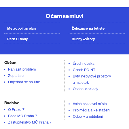
O čem se mluví
Metropolitní plán
Železnice na letiště
Park U Vody
Bubny-Zátory
Občan
Úřední deska
Nahlásit problém
Czech POINT
Zeptat se
Byty, nebytové prostory
Objednat se on-line
a majetek
Osobní doklady
Radnice
Volná pracovní místa
O Praze 7
Pro média a ke stažení
Rada MČ Praha 7
Odbory a oddělení
Zastupitelstvo MČ Praha 7