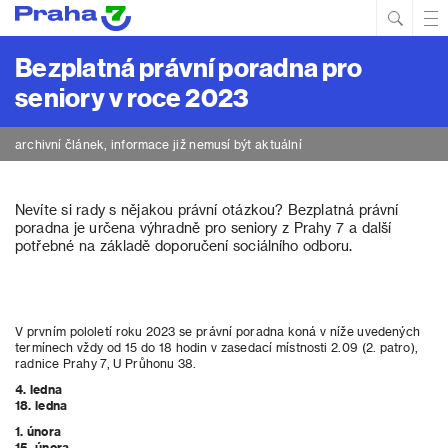
Hled
Prim
Men
Bezplatná právní poradna pro
seniory v roce 2023
archivní článek, informace již nemusí být aktuální
Nevíte si rady s nějakou právní otázkou? Bezplatná právní
poradna je určena výhradně pro seniory z Prahy 7 a další
potřebné na základě doporučení sociálního odboru.
V prvním pololetí roku 2023 se právní poradna koná v níže uvedených
termínech vždy od 15 do 18 hodin v zasedací místnosti 2.09 (2. patro),
radnice Prahy 7, U Průhonu 38.
4. ledna
18. ledna
1. února
15. února