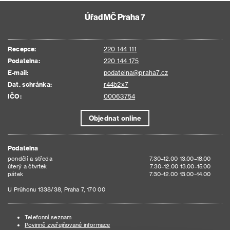
Úřad MČ Praha 7
Recepce:
220 144 111
Podatelna:
220 144 175
E-mail:
podatelna@praha7.cz
Dat. schránka:
r44b2x7
IČO:
00063754
Objednat online
Podatelna
pondělí a středa
7.30–12.00 13.00–18.00
úterý a čtvrtek
7.30–12.00 13.00–15.00
pátek
7.30–12.00 13.00–14.00
U Průhonu 1338/38, Praha 7, 170 00
Telefonní seznam
Povinně zveřejňované informace