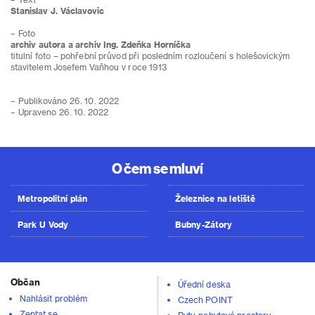
Stanislav J. Václavovic
– Foto
archiv autora a archiv Ing. Zdeňka Horníčka
titulní foto – pohřební průvod při posledním rozloučení s holešovickým
stavitelem Josefem Vaňhou v roce 1913
– Publikováno 26. 10. 2022
– Upraveno 26. 10. 2022
O čem se mluví
Metropolitní plán
Železnice na letiště
Park U Vody
Bubny-Zátory
Občan
Úřední deska
Nahlásit problém
Czech POINT
Zeptat se