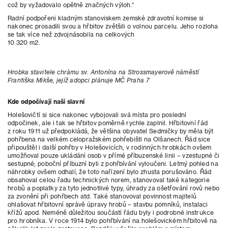
což by vyžadovalo opětně značných výloh.“
Radní podpořeni kladným stanoviskem zemské zdravotní komise si
nakonec prosadili svou a hřbitov zvětšili o volnou parcelu. Jeho rozloha
se tak více než zdvojnásobila na celkových
10 320 m2.
Hrobka stavitele chrámu sv. Antonína na Strossmayerově náměstí
Františka Mikše, jejíž adopci plánuje MČ Praha 7
Kde odpočívají naši slavní
Holešovičtí si sice nakonec vybojovali svá místa pro poslední
odpočinek, ale i tak se hřbitov poměrně rychle zaplnil. Hřbitovní řád
z roku 1911 už předpokládá, že většina obyvatel Sedmičky by měla být
pohřbena na velkém celopražském pohřebišti na Olšanech. Řád sice
připouštěl i další pohřby v Holešovicích, v rodinných hrobkách ovšem
umožňoval pouze ukládání osob v přímé příbuzenské linii – vzestupné či
sestupné; poboční příbuzní byli z pohřbívání vyloučeni. Letmý pohled na
náhrobky ovšem odhalí, že toto nařízení bylo zhusta porušováno. Řád
obsahoval celou řadu technických norem, stanovoval také kategorie
hrobů a poplatky za tyto jednotlivé typy, úhrady za ošetřování rovů nebo
za zvonění při pohřbech atd. Také stanovoval povinnost majitelů
ohlašovat hřbitovní správě úpravy hrobů – stavbu pomníků, instalaci
křížů apod. Neméně důležitou součástí řádu byly i podrobné instrukce
pro hrobníka. V roce 1914 bylo pohřbívání na holešovickém hřbitově na