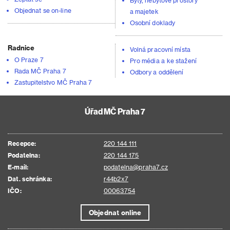
Byty, nebytové prostory
Objednat se on-line
a majetek
Osobní doklady
Radnice
Volná pracovní místa
O Praze 7
Pro média a ke stažení
Rada MČ Praha 7
Odbory a oddělení
Zastupitelstvo MČ Praha 7
Úřad MČ Praha 7
Recepce:
220 144 111
Podatelna:
220 144 175
E-mail:
podatelna@praha7.cz
Dat. schránka:
r44b2x7
IČO:
00063754
Objednat online