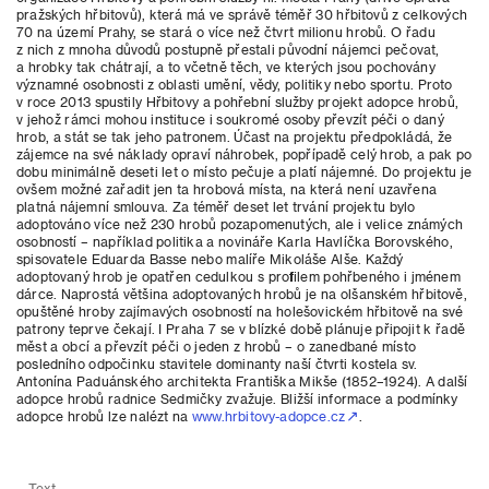
pražských hřbitovů), která má ve správě téměř 30 hřbitovů z celkových
70 na území Prahy, se stará o více než čtvrt milionu hrobů. O řadu
z nich z mnoha důvodů postupně přestali původní nájemci pečovat,
a hrobky tak chátrají, a to včetně těch, ve kterých jsou pochovány
významné osobnosti z oblasti umění, vědy, politiky nebo sportu. Proto
v roce 2013 spustily Hřbitovy a pohřební služby projekt adopce hrobů,
v jehož rámci mohou instituce i soukromé osoby převzít péči o daný
hrob, a stát se tak jeho patronem. Účast na projektu předpokládá, že
zájemce na své náklady opraví náhrobek, popřípadě celý hrob, a pak po
dobu minimálně deseti let o místo pečuje a platí nájemné. Do projektu je
ovšem možné zařadit jen ta hrobová místa, na která není uzavřena
platná nájemní smlouva. Za téměř deset let trvání projektu bylo
adoptováno více než 230 hrobů pozapomenutých, ale i velice známých
osobností – například politika a novináře Karla Havlíčka Borovského,
spisovatele Eduarda Basse nebo malíře Mikoláše Alše. Každý
adoptovaný hrob je opatřen cedulkou s profilem pohřbeného i jménem
dárce. Naprostá většina adoptovaných hrobů je na olšanském hřbitově,
opuštěné hroby zajímavých osobností na holešovickém hřbitově na své
patrony teprve čekají. I Praha 7 se v blízké době plánuje připojit k řadě
měst a obcí a převzít péči o jeden z hrobů – o zanedbané místo
posledního odpočinku stavitele dominanty naší čtvrti kostela sv.
Antonína Paduánského architekta Františka Mikše (1852–1924). A další
adopce hrobů radnice Sedmičky zvažuje. Bližší informace a podmínky
adopce hrobů lze nalézt na
www.hrbitovy-adopce.cz
.
– Text