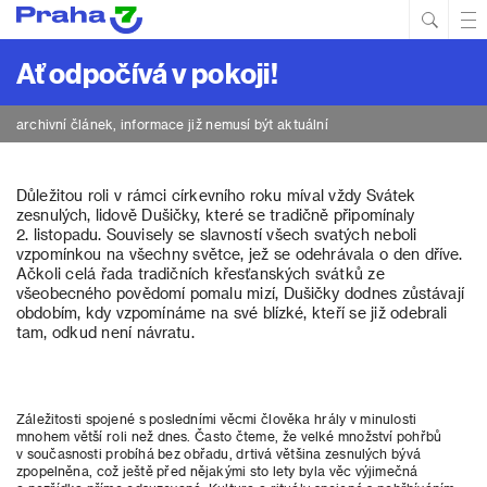
Hled
Prim
Men
Ať odpočívá v pokoji!
archivní článek, informace již nemusí být aktuální
Důležitou roli v rámci církevního roku míval vždy Svátek
zesnulých, lidově Dušičky, které se tradičně připomínaly
2. listopadu. Souvisely se slavností všech svatých neboli
vzpomínkou na všechny světce, jež se odehrávala o den dříve.
Ačkoli celá řada tradičních křesťanských svátků ze
všeobecného povědomí pomalu mizí, Dušičky dodnes zůstávají
obdobím, kdy vzpomínáme na své blízké, kteří se již odebrali
tam, odkud není návratu.
Záležitosti spojené s posledními věcmi člověka hrály v minulosti
mnohem větší roli než dnes. Často čteme, že velké množství pohřbů
v současnosti probíhá bez obřadu, drtivá většina zesnulých bývá
zpopelněna, což ještě před nějakými sto lety byla věc výjimečná