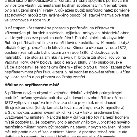
a nezřídka přímo odsuzovaná. Kultura a rituály spojené s pohřbíváním
byly přitom vlastní už nejstarším lidským společenstvím. Nejinak tomu
bylo na území dnešní Prahy 7, důkazem budiž například nález poměrně
zachovalých hrobů z tzv. laténského období při stavbě tramvajové trati
ve Stromovce v roce 1901.
S nástupem křesťanství se prosadilo pohřbívání na hřbitovech
zřizovaných při farních kostelech. Výjimkou nebyly ani historické obce,
ze kterých posléze povstala naše čtvrť. Dlouhá staletí tak obyvatelé
Bubnů pohřbívali své blízké na hřbitově u kostelíka sv. Klimenta. I když
oficiálně byl „provoz“ na hřbitově u sv. Klimenta ukončen v roce 1872,
poslední zesnulí zde byli uloženi až v roce 1886. Z dochovaných
náhrobků jistě stojí za zmínku nalevo u hřbitovní zdi stojící rov vojína
Václava Hory, který bojoval jako člen 28. pluku v rakousko-pruské
válce a proslavil se hrdinským činem – před bitvou u Podolí zapálil před
nepřítelem most přes řeku Jizeru. V následném bojovém střetu u Jičína
byl Hora raněn a po převozu do Prahy zemřel.
Hřbitov na nepříhodném místě
S přílivem nových obyvatel, zejména dělníků zdejších průmyslových
podniků, ovšem vyvstala potřeba vybudování nového hřbitova. V roce
1872 vytipovala správa holešovické obce pozemek mezi dnešní
Strojnickou ulicí (tehdy tam stála továrna průmyslníka Klingmüllera)
a Stromovkou. Záměr ovšem sklidil kritiku v tisku, především kvůli
uvažovanému umístění. Národní listy v článku Hřbitov na nepříhodném
místě podotýkají, že pozemky pro plánovaný hřbitov „uprostřed nového
fabričního města“ mohly být prodány na stavbu nových továren, hřbitov
měl být podle nich zřízen v oblasti Manin. V prosinci téhož roku je ale
definitivně rozhodnuto umístit hřbitov na pozemek u Stromovky