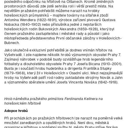
posledního odpočinku na hřbitově na Olšanech. Kromě zmíněných
prostorových důvodů zde jistě sehrála roli i větší prestiž místa. Na
největším pražském pohřebišti můžeme narazit na hrobky
holešovických průmyslníků – majitele továrny na síťařské zboží
Antonína Wendlera (1822–1891), výrobce zařízení pivovarů Gustava
Nobacka (1840–1902) nebo příslušníka jedné z nejstarších
holešovických rodin Bukovských Alexandra (1859–1928), který byl
členem pražského zastupitelstva i městské rady a působil i jako
místopředseda představenstva První občanské záložny v Holešovicích-
Bubnech.
Jako skutečně exkluzivní pohřebiště je dodnes vnímán hřbitov na
Vyšehradě. I zde najdeme několik hrobů významných obyvatel Prahy 7.
Zajímavý náhrobek v podobě busty ozvláštňuje hrob legendárního
fotbalisty a dlouholetého obyvatele Prahy 7 Josefa Bicana (1910–2001).
Busta je i součástí hrobu hudebníka a dirigenta Františka Stupky
(1879–1968), který žil v Holešovicích v Osadní ulici. Mezi nejzajímavější
hroby na Vyšehradě patří rod rodiny zakladatele strojírny Novák a Jahn
a významného sběratele umění Josefa Vincenta Nováka (1842–1918).
Hrob náměstka pražského primátora Ferdinanda Kellnera na
holešovickém hřbitově
Adopce hrobů
Při procházkách po pražských hřbitovech lze narazit na poměrně velké
množství zanedbaných a opuštěných hrobů. Není divu, městská
organizace Hřbitovy a pohřební služby hl. města Prahy (dříve Správa