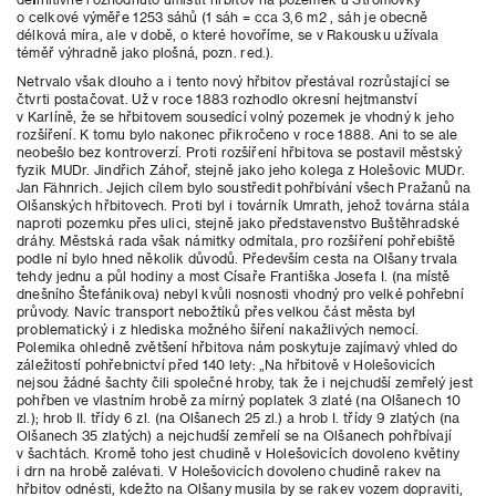
o celkové výměře 1253 sáhů (1 sáh = cca 3,6 m2 , sáh je obecně
délková míra, ale v době, o které hovoříme, se v Rakousku užívala
téměř výhradně jako plošná, pozn. red.).
Netrvalo však dlouho a i tento nový hřbitov přestával rozrůstající se
čtvrti postačovat. Už v roce 1883 rozhodlo okresní hejtmanství
v Karlíně, že se hřbitovem sousedící volný pozemek je vhodný k jeho
rozšíření. K tomu bylo nakonec přikročeno v roce 1888. Ani to se ale
neobešlo bez kontroverzí. Proti rozšíření hřbitova se postavil městský
fyzik MUDr. Jindřich Záhoř, stejně jako jeho kolega z Holešovic MUDr.
Jan Fähnrich. Jejich cílem bylo soustředit pohřbívání všech Pražanů na
Olšanských hřbitovech. Proti byl i továrník Umrath, jehož továrna stála
naproti pozemku přes ulici, stejně jako představenstvo Buštěhradské
dráhy. Městská rada však námitky odmítala, pro rozšíření pohřebiště
podle ní bylo hned několik důvodů. Především cesta na Olšany trvala
tehdy jednu a půl hodiny a most Císaře Františka Josefa I. (na místě
dnešního Štefánikova) nebyl kvůli nosnosti vhodný pro velké pohřební
průvody. Navíc transport nebožtíků přes velkou část města byl
problematický i z hlediska možného šíření nakažlivých nemocí.
Polemika ohledně zvětšení hřbitova nám poskytuje zajímavý vhled do
záležitostí pohřebnictví před 140 lety: „Na hřbitově v Holešovicích
nejsou žádné šachty čili společné hroby, tak že i nejchudší zemřelý jest
pohřben ve vlastním hrobě za mírný poplatek 3 zlaté (na Olšanech 10
zl.); hrob II. třídy 6 zl. (na Olšanech 25 zl.) a hrob I. třídy 9 zlatých (na
Olšanech 35 zlatých) a nejchudší zemřelí se na Olšanech pohřbívají
v šachtách. Kromě toho jest chudině v Holešovicích dovoleno květiny
i drn na hrobě zalévati. V Holešovicích dovoleno chudině rakev na
hřbitov odnésti, kdežto na Olšany musila by se rakev vozem dopraviti,