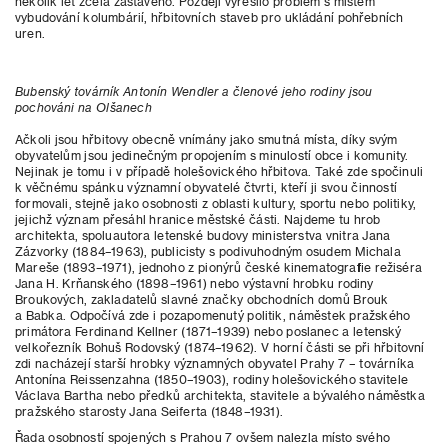
několik let zcela zastaveno. Později vyřešilo problém s místem
vybudování kolumbárií, hřbitovních staveb pro ukládání pohřebních
uren.
Bubenský továrník Antonín Wendler a členové jeho rodiny jsou
pochováni na Olšanech
Ačkoli jsou hřbitovy obecně vnímány jako smutná místa, díky svým
obyvatelům jsou jedinečným propojením s minulostí obce i komunity.
Nejinak je tomu i v případě holešovického hřbitova. Také zde spočinuli
k věčnému spánku významní obyvatelé čtvrti, kteří ji svou činností
formovali, stejně jako osobnosti z oblasti kultury, sportu nebo politiky,
jejichž význam přesáhl hranice městské části. Najdeme tu hrob
architekta, spoluautora letenské budovy ministerstva vnitra Jana
Zázvorky (1884–1963), publicisty s podivuhodným osudem Michala
Mareše (1893–1971), jednoho z pionýrů české kinematografie režiséra
Jana H. Krňanského (1898–1961) nebo výstavní hrobku rodiny
Broukových, zakladatelů slavné značky obchodních domů Brouk
a Babka. Odpočívá zde i pozapomenutý politik, náměstek pražského
primátora Ferdinand Kellner (1871–1939) nebo poslanec a letenský
velkořezník Bohuš Rodovský (1874–1962). V horní části se při hřbitovní
zdi nacházejí starší hrobky významných obyvatel Prahy 7 – továrníka
Antonína Reissenzahna (1850–1903), rodiny holešovického stavitele
Václava Bartha nebo předků architekta, stavitele a bývalého náměstka
pražského starosty Jana Seiferta (1848–1931).
Řada osobností spojených s Prahou 7 ovšem nalezla místo svého