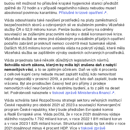
budou mít možnost ho příslušné krajské hygienické stanici předložit
zpětně do 72 hodin a v případě negativního nálezu nebudou muset
absolvovat povinnou karanténu.
Příslušné krizové opatření
.
Vláda odsouhlasila také navýšení prostředků na platy zaměstnanců
bezpečnostních sborů a ozbrojených sil ve služebním poměru Vězeňské
služby ČR o 52,9 milionu korun. Peníze budou určeny na odměny
související se zvýšenými pracovními nároky v době koronavirové krize.
Vězeňské službě se mimo jiné důsledným prováděním přijatých opatření
podařilo zabránit proniknutí nemoci covid-19 mezi tuzemské vězně.
Dalších 16,65 milionu korun uvolnila vláda na pokrytí výdajů, které měla
Vězeňská služba se zajištěním výroby osobních ochranných prostředků.
Vláda projednala také několik důležitých legislativních návrhů.
Schválila návrh zákona, kterým by měla být zrušena daň z nabytí
nemovitých věcí
, a to se zpětným účinkem. Daň ve výši 4 procenta
z celkové kupní ceny nebude muset zaplatit každý, kdo nemovitost
nabyl nejpozději v prosinci 2019, a pokud už tuto daň zaplatil, bude mu
vrácena. Byl ale prodloužen časový test pro příjmy z prodeje
nemovitých věcí neurčených k vlastnímu bydlení, a to z pěti na deset
let. Podrobnosti naleznete v
tiskové zprávě Ministerstva financí
.
Vláda schválila také Rozpočtovou strategii sektoru veřejných institucí
České republiky pro období 2021 až 2023 a související Konvergenční
program České republiky, který bude předložen Evropské komisi
a Radě Evropské unie. Vláda počítá, že v roce 2021 dosáhnou výdaje
státního rozpočtu 1 792 miliard korun, v roce 2022 1 811 miliard korun
a v roce 2023 1 825 miliard korun. Strukturální saldo by tak mělo v roce
2021 dosáhnout minus 4 procent HDP. Více v
tiskové zprávě