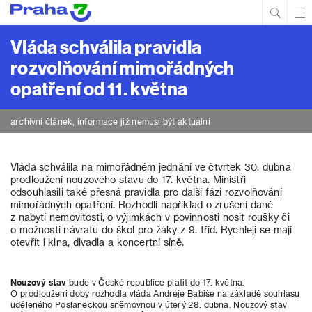
Hled
Prim
Men
Vláda schválila pravidla
rozvolňování mimořádných
opatření od 11. května
archivní článek, informace již nemusí být aktuální
Vláda schválila na mimořádném jednání ve čtvrtek 30. dubna
prodloužení nouzového stavu do 17. května. Ministři
odsouhlasili také přesná pravidla pro další fázi rozvolňování
mimořádných opatření. Rozhodli například o zrušení daně
z nabytí nemovitosti, o výjimkách v povinnosti nosit roušky či
o možnosti návratu do škol pro žáky z 9. tříd. Rychleji se mají
otevřít i kina, divadla a koncertní síně.
Nouzový stav
bude v České republice platit do 17. května.
O prodloužení doby rozhodla vláda Andreje Babiše na základě souhlasu
uděleného Poslaneckou sněmovnou v úterý 28. dubna. Nouzový stav