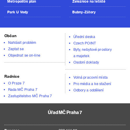
Metropolitní plán
Železnice na letiště
Park U Vody
Bubny-Zátory
Občan
Úřední deska
Nahlásit problém
Czech POINT
Zeptat se
Byty, nebytové prostory
Objednat se on-line
a majetek
Osobní doklady
Radnice
Volná pracovní místa
O Praze 7
Pro média a ke stažení
Rada MČ Praha 7
Odbory a oddělení
Zastupitelstvo MČ Praha 7
Úřad MČ Praha 7