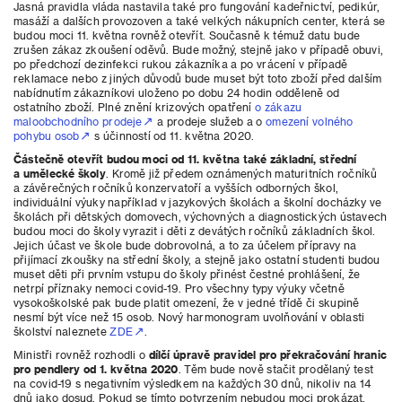
Jasná pravidla vláda nastavila také pro fungování kadeřnictví, pedikúr,
masáží a dalších provozoven a také velkých nákupních center, která se
budou moci 11. května rovněž otevřít. Současně k témuž datu bude
zrušen zákaz zkoušení oděvů. Bude možný, stejně jako v případě obuvi,
po předchozí dezinfekci rukou zákazníka a po vrácení v případě
reklamace nebo z jiných důvodů bude muset být toto zboží před dalším
nabídnutím zákazníkovi uloženo po dobu 24 hodin odděleně od
ostatního zboží. Plné znění krizových opatření
o zákazu
maloobchodního prodeje
a prodeje služeb a o
omezení volného
pohybu osob
s účinností od 11. května 2020.
Částečně otevřít budou moci od 11. května také základní, střední
a umělecké školy
. Kromě již předem oznámených maturitních ročníků
a závěrečných ročníků konzervatoří a vyšších odborných škol,
individuální výuky například v jazykových školách a školní docházky ve
školách při dětských domovech, výchovných a diagnostických ústavech
budou moci do školy vyrazit i děti z devátých ročníků základních škol.
Jejich účast ve škole bude dobrovolná, a to za účelem přípravy na
přijímací zkoušky na střední školy, a stejně jako ostatní studenti budou
muset děti při prvním vstupu do školy přinést čestné prohlášení, že
netrpí příznaky nemoci covid-19. Pro všechny typy výuky včetně
vysokoškolské pak bude platit omezení, že v jedné třídě či skupině
nesmí být více než 15 osob. Nový harmonogram uvolňování v oblasti
školství naleznete
ZDE
.
Ministři rovněž rozhodli o
dílčí úpravě pravidel pro překračování hranic
pro pendlery od 1. května 2020
. Těm bude nově stačit prodělaný test
na covid-19 s negativním výsledkem na každých 30 dnů, nikoliv na 14
dnů jako dosud. Pokud se tímto potvrzením nebudou moci prokázat,