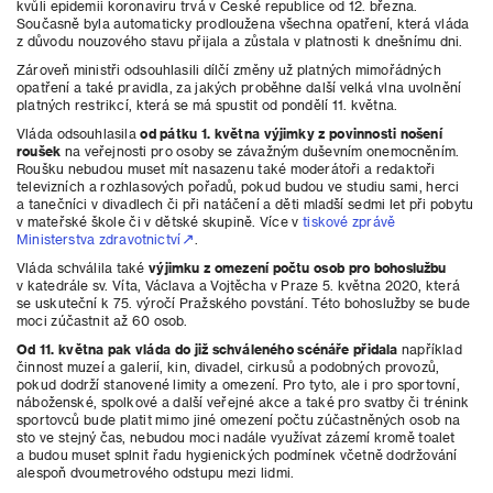
kvůli epidemii koronaviru trvá v České republice od 12. března.
Současně byla automaticky prodloužena všechna opatření, která vláda
z důvodu nouzového stavu přijala a zůstala v platnosti k dnešnímu dni.
Zároveň ministři odsouhlasili dílčí změny už platných mimořádných
opatření a také pravidla, za jakých proběhne další velká vlna uvolnění
platných restrikcí, která se má spustit od pondělí 11. května.
Vláda odsouhlasila
od pátku 1. května výjimky z povinnosti nošení
roušek
na veřejnosti pro osoby se závažným duševním onemocněním.
Roušku nebudou muset mít nasazenu také moderátoři a redaktoři
televizních a rozhlasových pořadů, pokud budou ve studiu sami, herci
a tanečníci v divadlech či při natáčení a děti mladší sedmi let při pobytu
v mateřské škole či v dětské skupině. Více v
tiskové zprávě
Ministerstva zdravotnictví
.
Vláda schválila také
výjimku z omezení počtu osob pro bohoslužbu
v katedrále sv. Víta, Václava a Vojtěcha v Praze 5. května 2020, která
se uskuteční k 75. výročí Pražského povstání. Této bohoslužby se bude
moci zúčastnit až 60 osob.
Od 11. května pak vláda do již schváleného scénáře přidala
například
činnost muzeí a galerií, kin, divadel, cirkusů a podobných provozů,
pokud dodrží stanovené limity a omezení. Pro tyto, ale i pro sportovní,
náboženské, spolkové a další veřejné akce a také pro svatby či trénink
sportovců bude platit mimo jiné omezení počtu zúčastněných osob na
sto ve stejný čas, nebudou moci nadále využívat zázemí kromě toalet
a budou muset splnit řadu hygienických podmínek včetně dodržování
alespoň dvoumetrového odstupu mezi lidmi.