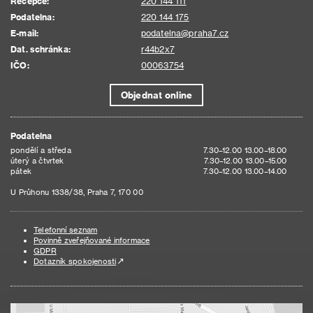
Recepce:
220 144 111
Podatelna:
220 144 175
E-mail:
podatelna@praha7.cz
Dat. schránka:
r44b2x7
IČO:
00063754
Objednat online
Podatelna
pondělí a středa
7.30–12.00 13.00–18.00
úterý a čtvrtek
7.30–12.00 13.00–15.00
pátek
7.30–12.00 13.00–14.00
U Průhonu 1338/38, Praha 7, 170 00
Telefonní seznam
Povinně zveřejňované informace
GDPR
Dotazník spokojenosti