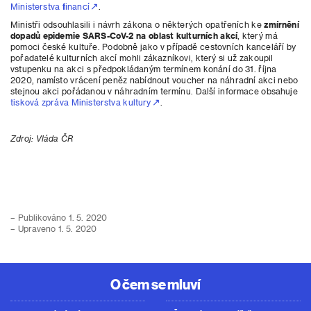
Ministerstva financí
.
Ministři odsouhlasili i návrh zákona o některých opatřeních ke
zmírnění
dopadů epidemie SARS-CoV-2 na oblast kulturních akcí
, který má
pomoci české kultuře. Podobně jako v případě cestovních kanceláří by
pořadatelé kulturních akcí mohli zákazníkovi, který si už zakoupil
vstupenku na akci s předpokládaným termínem konání do 31. října
2020, namísto vrácení peněz nabídnout voucher na náhradní akci nebo
stejnou akci pořádanou v náhradním termínu. Další informace obsahuje
tisková zpráva Ministerstva kultury
.
Zdroj: Vláda ČR
– Publikováno 1. 5. 2020
– Upraveno 1. 5. 2020
O čem se mluví