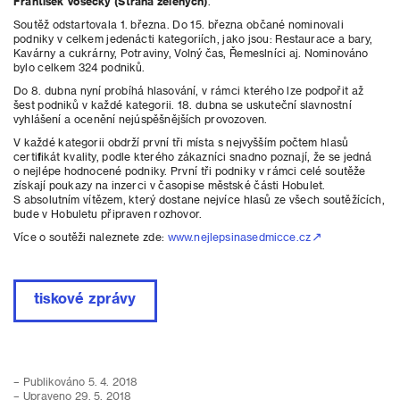
František Vosecký (Strana zelených)
.
Soutěž odstartovala 1. března. Do 15. března občané nominovali
podniky v celkem jedenácti kategoriích, jako jsou: Restaurace a bary,
Kavárny a cukrárny, Potraviny, Volný čas, Řemeslníci aj. Nominováno
bylo celkem 324 podniků.
Do 8. dubna nyní probíhá hlasování, v rámci kterého lze podpořit až
šest podniků v každé kategorii. 18. dubna se uskuteční slavnostní
vyhlášení a ocenění nejúspěšnějších provozoven.
V každé kategorii obdrží první tři místa s nejvyšším počtem hlasů
certifikát kvality, podle kterého zákazníci snadno poznají, že se jedná
o nejlépe hodnocené podniky. První tři podniky v rámci celé soutěže
získají poukazy na inzerci v časopise městské části Hobulet.
S absolutním vítězem, který dostane nejvíce hlasů ze všech soutěžících,
bude v Hobuletu připraven rozhovor.
Více o soutěži naleznete zde:
www.nejlepsinasedmicce.cz
tiskové zprávy
– Publikováno 5. 4. 2018
– Upraveno 29. 5. 2018