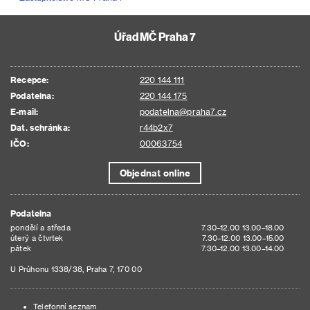
Úřad MČ Praha 7
Recepce:
220 144 111
Podatelna:
220 144 175
E-mail:
podatelna@praha7.cz
Dat. schránka:
r44b2x7
IČO:
00063754
Objednat online
Podatelna
pondělí a středa
7.30–12.00 13.00–18.00
úterý a čtvrtek
7.30–12.00 13.00–15.00
pátek
7.30–12.00 13.00–14.00
U Průhonu 1338/38, Praha 7, 170 00
Telefonní seznam