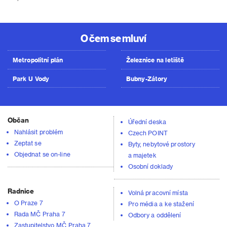
O čem se mluví
Metropolitní plán
Železnice na letiště
Park U Vody
Bubny-Zátory
Občan
Úřední deska
Nahlásit problém
Czech POINT
Zeptat se
Byty, nebytové prostory
Objednat se on-line
a majetek
Osobní doklady
Radnice
Volná pracovní místa
O Praze 7
Pro média a ke stažení
Rada MČ Praha 7
Odbory a oddělení
Zastupitelstvo MČ Praha 7