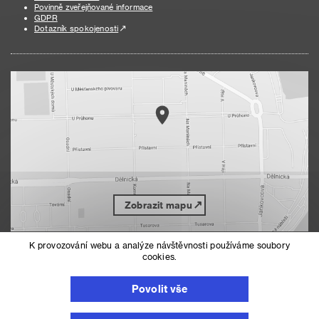
Povinně zveřejňované informace
GDPR
Dotazník spokojenosti
Zobrazit mapu
K provozování webu a analýze návštěvnosti používáme soubory
cookies.
Nahoru
Mapa serveru
Prohlášení o přístupnosti
Povolit vše
Nastavení cookies