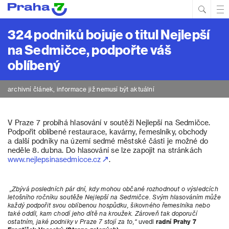
Hled
Prim
Men
324 podniků bojuje o titul Nejlepší
na Sedmičce, podpořte váš
oblíbený
archivní článek, informace již nemusí být aktuální
V Praze 7 probíhá hlasování v soutěži Nejlepší na Sedmičce.
Podpořit oblíbené restaurace, kavárny, řemeslníky, obchody
a další podniky na území sedmé městské části je možné do
neděle 8. dubna. Do hlasování se lze zapojit na stránkách
www.nejlepsinasedmicce.cz
.
„Zbývá posledních pár dní, kdy mohou občané rozhodnout o výsledcích
letošního ročníku soutěže Nejlepší na Sedmičce. Svým hlasováním může
každý podpořit svou oblíbenou hospůdku, šikovného řemeslníka nebo
také oddíl, kam chodí jeho dítě na kroužek. Zároveň tak doporučí
ostatním, jaké podniky v Praze 7 stojí za to,“
uvedl
radní Prahy 7