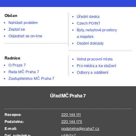
Občan
Úřední deska
Nahlásit problém
Czech POINT
Zeptat se
Byty, nebytové prostory
Objednat se on-line
a majetek
Osobní doklady
Radnice
Volná pracovní místa
O Praze 7
Pro média a ke stažení
Rada MČ Praha 7
Odbory a oddělení
Zastupitelstvo MČ Praha 7
Úřad MČ Praha 7
Recepce:
220 144 111
Podatelna:
220 144 175
E-mail:
podatelna@praha7.cz
Dat. schránka:
r44b2x7