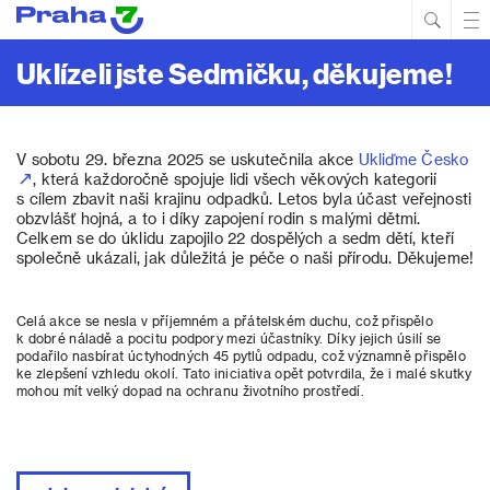
Hled
Prim
Men
Uklízeli jste Sedmičku, děkujeme!
V sobotu 29. března 2025 se uskutečnila akce
Ukliďme Česko
, která každoročně spojuje lidi všech věkových kategorií
s cílem zbavit naši krajinu odpadků. Letos byla účast veřejnosti
obzvlášť hojná, a to i díky zapojení rodin s malými dětmi.
Celkem se do úklidu zapojilo 22 dospělých a sedm dětí, kteří
společně ukázali, jak důležitá je péče o naši přírodu. Děkujeme!
Celá akce se nesla v příjemném a přátelském duchu, což přispělo
k dobré náladě a pocitu podpory mezi účastníky. Díky jejich úsilí se
podařilo nasbírat úctyhodných 45 pytlů odpadu, což významně přispělo
ke zlepšení vzhledu okolí. Tato iniciativa opět potvrdila, že i malé skutky
mohou mít velký dopad na ochranu životního prostředí.