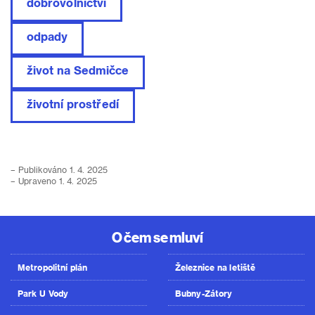
dobrovolnictví
odpady
život na Sedmičce
životní prostředí
– Publikováno 1. 4. 2025
– Upraveno 1. 4. 2025
O čem se mluví
Metropolitní plán
Železnice na letiště
Park U Vody
Bubny-Zátory