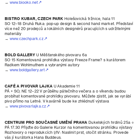
→
www.biooko.net
BISTRO KUBAR, CZECH PARK
Holešovická tržnice, hala 11
SO 12–18 Druhá Ruka: pop-up design & second hand market. Představí
více než 20 prodejců a lokálních designérů pracujících s udržitelnými
materiály
→
www.czechpark.cz
BOLD GALLERY
U Měšťanského pivovaru 6a
SO 15 Komentovaná prohlídka výstavy Freeze Frame? s kurátorem
Radkem Wohlmuthem a vybranými autory
→
www.boldgallery.art
CAFÉ A PIVOVAR LAJKA
U Akademie 11
PÁ + SO, NE 12–22 V průběhu pátečního večera a o víkendu budou
probíhat komentované prohlídky pivovaru. Můžete zjistit, jak se vyrábí
pivo přímo na Letné. V kavárně bude ke zhlédnutí výstava
→
www.pivovarlajka.cz
CENTRUM PRO SOUČASNÉ UMĚNÍ PRAHA
Dukelských hrdinů 25a ○
PÁ 17.30 Přijďte do Galerie Kurzor na komentovanou prohlídku výstavy
Rozhovory o reprodukcích I/IV: Naslinit prst, otočit stránku. Provede
vás jí kurátorka Hana Buddeus.