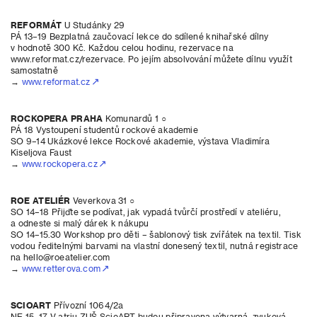
REFORMÁT
U Studánky 29
PÁ 13–19 Bezplatná zaučovací lekce do sdílené knihařské dílny
v hodnotě 300 Kč. Každou celou hodinu, rezervace na
www.reformat.cz/rezervace. Po jejím absolvování můžete dílnu využít
samostatně
→
www.reformat.cz
ROCKOPERA PRAHA
Komunardů 1 ○
PÁ 18 Vystoupení studentů rockové akademie
SO 9–14 Ukázkové lekce Rockové akademie, výstava Vladimíra
Kiseljova Faust
→
www.rockopera.cz
ROE ATELIÉR
Veverkova 31 ○
SO 14–18 Přijďte se podívat, jak vypadá tvůrčí prostředí v ateliéru,
a odneste si malý dárek k nákupu
SO 14–15.30 Workshop pro děti – šablonový tisk zvířátek na textil. Tisk
vodou ředitelnými barvami na vlastní donesený textil, nutná registrace
na hello@roeatelier.com
→
www.retterova.com
SCIOART
Přívozní 1064/2a
NE 15–17 V atriu ZUŠ ScioART budou připravena výtvarná, zvuková