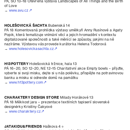
PÁ, SO 13–18 Otevřená výstava Landscapes of All Things and the Birth
of Love
→
www.avu.cz
HOLEŠOVICKÁ ŠACHTA
Bubenská 14
PÁ 18 Komentovaná prohlídka výstavy umělkyň Anny Rusínové a Agaty
Popik, která tematizuje vnímání věcí a jejich hromadění v kontextu
digitalizované společnosti a také měnící se způsoby, jakými na ně
nazíráme. Výstavou vás provede kurátorka Helena Todorová
→
www.holesovickasachta.cz
H13POTTERY
Holešovická tržnice, hala 13
PÁ 16–20, SO 12–20, NE 12–15 Charitativní akce Empty bowls – přijďte,
vyberte si svoji misku, dejte si u nás polévku, přispějte na potravinovou
banku a misku si odneste domů na památku
→
www.h13pottery.com
CHARAKTERY DESIGN STORE
Milady Horákové 13
PÁ 18 Měkkost jara – prezentace textilních tapiserií slovenské
designérky Kristíny Čakyové
→
www.charaktery.cz
JATAKIDU&FRIENDS
Haškova 4 ○