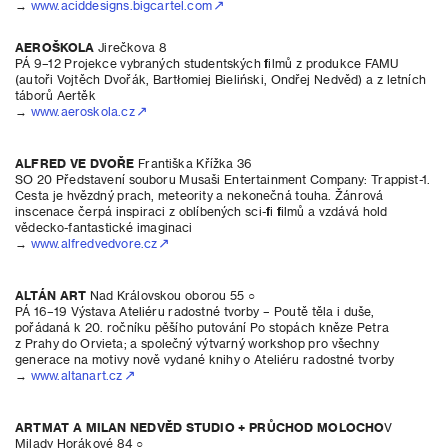
→
www.aciddesigns.bigcartel.com
AEROŠKOLA
Jirečkova 8
PÁ 9–12 Projekce vybraných studentských filmů z produkce FAMU
(autoři Vojtěch Dvořák, Bartłomiej Bieliński, Ondřej Nedvěd) a z letních
táborů Aertěk
→
www.aeroskola.cz
ALFRED VE DVOŘE
Františka Křížka 36
SO 20 Představení souboru Musaši Entertainment Company: Trappist-1.
Cesta je hvězdný prach, meteority a nekonečná touha. Žánrová
inscenace čerpá inspiraci z oblíbených sci-fi filmů a vzdává hold
vědecko-fantastické imaginaci
→
www.alfredvedvore.cz
ALTÁN ART
Nad Královskou oborou 55 ○
PÁ 16–19 Výstava Ateliéru radostné tvorby – Poutě těla i duše,
pořádaná k 20. ročníku pěšího putování Po stopách kněze Petra
z Prahy do Orvieta; a společný výtvarný workshop pro všechny
generace na motivy nově vydané knihy o Ateliéru radostné tvorby
→
www.altanart.cz
ARTMAT A MILAN NEDVĚD STUDIO
+ PRŮCHOD MOLOCHO
V
Milady Horákové 84 ○