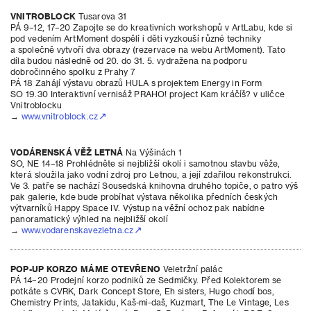
VNITROBLOCK
Tusarova 31
PÁ 9–12, 17–20 Zapojte se do kreativních workshopů v ArtLabu, kde si
pod vedením ArtMoment dospělí i děti vyzkouší různé techniky
a společně vytvoří dva obrazy (rezervace na webu ArtMoment). Tato
díla budou následně od 20. do 31. 5. vydražena na podporu
dobročinného spolku z Prahy 7
PÁ 18 Zahájí výstavu obrazů HULA s projektem Energy in Form
SO 19.30 Interaktivní vernisáž PRAHO! project Kam kráčíš? v uličce
Vnitroblocku
→
www.vnitroblock.cz
VODÁRENSKÁ VĚŽ LETNÁ
Na Výšinách 1
SO, NE 14–18 Prohlédněte si nejbližší okolí i samotnou stavbu věže,
která sloužila jako vodní zdroj pro Letnou, a její zdařilou rekonstrukci.
Ve 3. patře se nachází Sousedská knihovna druhého topiče, o patro výš
pak galerie, kde bude probíhat výstava několika předních českých
výtvarníků Happy Space IV. Výstup na věžní ochoz pak nabídne
panoramatický výhled na nejbližší okolí
→
www.vodarenskavezletna.cz
POP-UP KORZO MÁME OTEVŘENO
Veletržní palác
PÁ 14–20 Prodejní korzo podniků ze Sedmičky. Před Kolektorem se
potkáte s CVRK, Dark Concept Store, Eh sisters, Hugo chodí bos,
Chemistry Prints, Jatakidu, Kaš-mi-daš, Kuzmart, The Le Vintage, Les