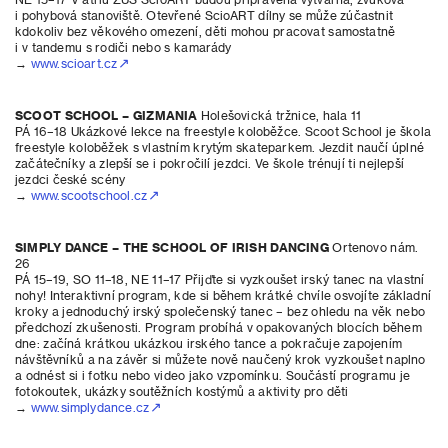
i pohybová stanoviště. Otevřené ScioART dílny se může zúčastnit
kdokoliv bez věkového omezení, děti mohou pracovat samostatně
i v tandemu s rodiči nebo s kamarády
→
www.scioart.cz
SCOOT SCHOOL – GIZMANIA
Holešovická tržnice, hala 11
PÁ 16–18 Ukázkové lekce na freestyle koloběžce. Scoot School je škola
freestyle koloběžek s vlastním krytým skateparkem. Jezdit naučí úplné
začátečníky a zlepší se i pokročilí jezdci. Ve škole trénují ti nejlepší
jezdci české scény
→
www.scootschool.cz
SIMPLY DANCE – THE SCHOOL OF IRISH DANCING
Ortenovo nám.
26
PÁ 15–19, SO 11–18, NE 11–17 Přijďte si vyzkoušet irský tanec na vlastní
nohy! Interaktivní program, kde si během krátké chvíle osvojíte základní
kroky a jednoduchý irský společenský tanec – bez ohledu na věk nebo
předchozí zkušenosti. Program probíhá v opakovaných blocích během
dne: začíná krátkou ukázkou irského tance a pokračuje zapojením
návštěvníků a na závěr si můžete nově naučený krok vyzkoušet naplno
a odnést si i fotku nebo video jako vzpomínku. Součástí programu je
fotokoutek, ukázky soutěžních kostýmů a aktivity pro děti
→
www.simplydance.cz