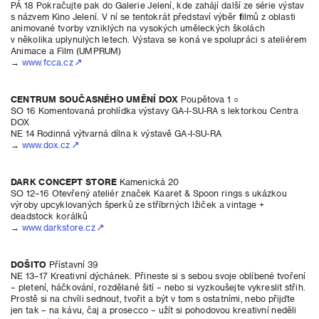
PÁ 18 Pokračujte pak do Galerie Jelení, kde zahájí další ze série výstav
s názvem Kino Jelení. V ní se tentokrát představí výběr filmů z oblasti
animované tvorby vzniklých na vysokých uměleckých školách
v několika uplynulých letech. Výstava se koná ve spolupráci s ateliérem
Animace a Film (UMPRUM)
→
www.fcca.cz
CENTRUM SOUČASNÉHO UMĚNÍ DOX
Poupětova 1 ○
SO 16 Komentovaná prohlídka výstavy GA-I-SU-RA s lektorkou Centra
DOX
NE 14 Rodinná výtvarná dílna k výstavě GA-I-SU-RA
→
www.dox.cz
DARK CONCEPT STORE
Kamenická 20
SO 12–16 Otevřený ateliér značek Kaaret & Spoon rings s ukázkou
výroby upcyklovaných šperků ze stříbrných lžiček a vintage +
deadstock korálků
→
www.darkstore.cz
DOŠITO
Přístavní 39
NE 13–17 Kreativní dýchánek. Přineste si s sebou svoje oblíbené tvoření
– pletení, háčkování, rozdělané šití – nebo si vyzkoušejte vykreslit střih.
Prostě si na chvíli sednout, tvořit a být v tom s ostatními, nebo přijďte
jen tak – na kávu, čaj a prosecco – užít si pohodovou kreativní neděli