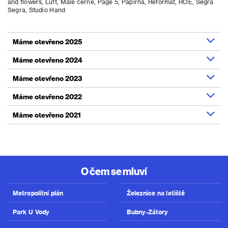
and flowers, Luft, Malé černé, Page 5, Papírna, Reformát, ROE, Segra
Segra, Studio Hand
Máme otevřeno 2025
Máme otevřeno 2024
Máme otevřeno 2023
Máme otevřeno 2022
Máme otevřeno 2021
O čem se mluví
Metropolitní plán
Železnice na letiště
Park U Vody
Bubny-Zátory