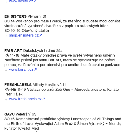
→
www.dosito.cz
EH SISTERS
Plynární 31
SO 14 Workshop pro malé i velké, ze kterého si budete moci odnést
vlastnoručně vyrobené divadélko z papíru a autorských látek
SO 10–16 Otevřený ateliér
→
shop.ehsisters.cz
FAIR ART
Dukelských hrdinů 25a
PÁ 14–18 Máte otázky ohledně práva ve světě výtvarného umění?
Navštivte právní poradnu Fair Art, která se specializuje na právní
pomoc, vzdělávání a poradenství pro umělce i umělecké organizace
→
www.fairart.cz
FRESHLABELS
Milady Horákové 11
PÁ–NE 11–19 Výstava obrazů: Zeb One – Abeceda prostoru. Kurátor
Petr Hájek
→
www.freshlabels.cz
GAVU
Veletržní 63
SO 16 Komentovaná prohlídka výstavy Landscapes of All Things and
the Birth of Love. Vystavující Adam Brož & Šimon Výravský + friends,
kurátor Kryštof Med