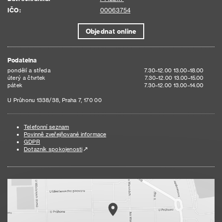
IČO:
00063754
Objednat online
Podatelna
pondělí a středa
7.30–12.00 13.00–18.00
úterý a čtvrtek
7.30–12.00 13.00–15.00
pátek
7.30–12.00 13.00–14.00
U Průhonu 1338/38, Praha 7, 170 00
Telefonní seznam
Povinně zveřejňované informace
GDPR
Dotazník spokojenosti