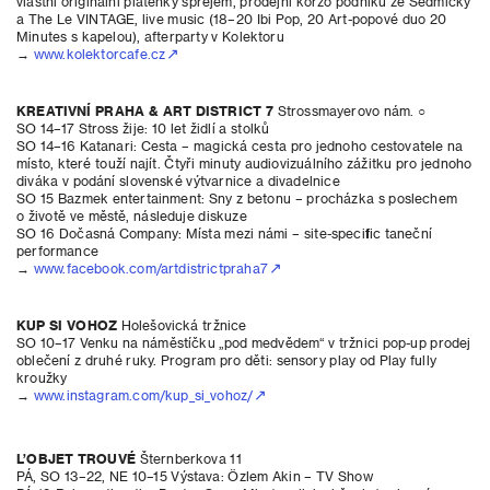
vlastní originální plátěnky sprejem, prodejní korzo podniků ze Sedmičky
a The Le VINTAGE, live music (18–20 Ibi Pop, 20 Art-popové duo 20
Minutes s kapelou), afterparty v Kolektoru
→
www.kolektorcafe.cz
KREATIVNÍ PRAHA & ART DISTRICT 7
Strossmayerovo nám. ○
SO 14–17 Stross žije: 10 let židlí a stolků
SO 14–16 Katanari: Cesta – magická cesta pro jednoho cestovatele na
místo, které touží najít. Čtyři minuty audiovizuálního zážitku pro jednoho
diváka v podání slovenské výtvarnice a divadelnice
SO 15 Bazmek entertainment: Sny z betonu – procházka s poslechem
o životě ve městě, následuje diskuze
SO 16 Dočasná Company: Místa mezi námi – site-specific taneční
performance
→
www.facebook.com/artdistrictpraha7
KUP SI VOHOZ
Holešovická tržnice
SO 10–17 Venku na náměstíčku „pod medvědem“ v tržnici pop-up prodej
oblečení z druhé ruky. Program pro děti: sensory play od Play fully
kroužky
→
www.instagram.com/kup_si_vohoz/
L’OBJET TROUVÉ
Šternberkova 11
PÁ, SO 13–22, NE 10–15 Výstava: Özlem Akin – TV Show