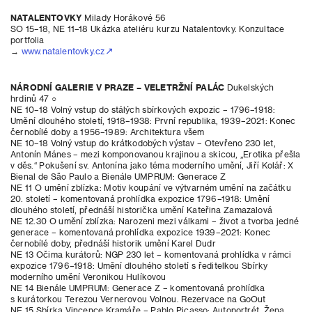
NATALENTOVKY
Milady Horákové 56
SO 15–18, NE 11–18 Ukázka ateliéru kurzu Natalentovky. Konzultace
portfolia
→
www.natalentovky.cz
NÁRODNÍ GALERIE V PRAZE – VELETRŽNÍ PALÁC
Dukelských
hrdinů 47 ○
NE 10–18 Volný vstup do stálých sbírkových expozic – 1796–1918:
Umění dlouhého století, 1918–1938: První republika, 1939–2021: Konec
černobílé doby a 1956–1989: Architektura všem
NE 10–18 Volný vstup do krátkodobých výstav – Otevřeno 230 let,
Antonín Mánes – mezi komponovanou krajinou a skicou, „Erotika přešla
v děs.“ Pokušení sv. Antonína jako téma moderního umění, Jiří Kolář: X
Bienal de São Paulo a Bienále UMPRUM: Generace Z
NE 11 O umění zblízka: Motiv koupání ve výtvarném umění na začátku
20. století – komentovaná prohlídka expozice 1796–1918: Umění
dlouhého století, přednáší historička umění Kateřina Zamazalová
NE 12.30 O umění zblízka: Narozeni mezi válkami – život a tvorba jedné
generace – komentovaná prohlídka expozice 1939–2021: Konec
černobílé doby, přednáší historik umění Karel Dudr
NE 13 Očima kurátorů: NGP 230 let – komentovaná prohlídka v rámci
expozice 1796–1918: Umění dlouhého století s ředitelkou Sbírky
moderního umění Veronikou Hulíkovou
NE 14 Bienále UMPRUM: Generace Z – komentovaná prohlídka
s kurátorkou Terezou Vernerovou Volnou. Rezervace na GoOut
NE 15 Sbírka Vincence Kramáře – Pablo Picasso: Autoportrét, Žena,