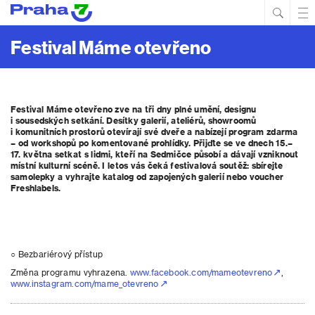
Hled
Prim
Men
Festival Máme otevřeno
Festival Máme otevřeno zve na tři dny plné umění, designu
i sousedských setkání. Desítky galerií, ateliérů, showroomů
i komunitních prostorů otevírají své dveře a nabízejí program zdarma
– od workshopů po komentované prohlídky. Přijďte se ve dnech 15.–
17. května setkat s lidmi, kteří na Sedmičce působí a dávají vzniknout
místní kulturní scéně. I letos vás čeká festivalová soutěž: sbírejte
samolepky a vyhrajte katalog od zapojených galerií nebo voucher
Freshlabels.
○ Bezbariérový přístup
Změna programu vyhrazena.
www.facebook.com/mameotevreno
,
www.instagram.com/mame_otevreno