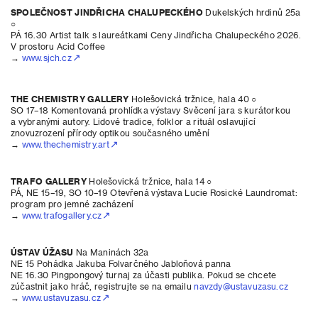
SPOLEČNOST JINDŘICHA CHALUPECKÉHO
Dukelských hrdinů 25a
○
PÁ 16.30 Artist talk s laureátkami Ceny Jindřicha Chalupeckého 2026.
V prostoru Acid Coffee
→
www.sjch.cz
THE CHEMISTRY GALLERY
Holešovická tržnice, hala 40 ○
SO 17–18 Komentovaná prohlídka výstavy Svěcení jara s kurátorkou
a vybranými autory. Lidové tradice, folklor a rituál oslavující
znovuzrození přírody optikou současného umění
→
www.thechemistry.art
TRAFO GALLERY
Holešovická tržnice, hala 14 ○
PÁ, NE 15–19, SO 10–19 Otevřená výstava Lucie Rosické Laundromat:
program pro jemné zacházení
→
www.trafogallery.cz
ÚSTAV ÚŽASU
Na Maninách 32a
NE 15 Pohádka Jakuba Folvarčného Jabloňová panna
NE 16.30 Pingpongový turnaj za účasti publika. Pokud se chcete
zúčastnit jako hráč, registrujte se na emailu
navzdy@ustavuzasu.cz
→
www.ustavuzasu.cz