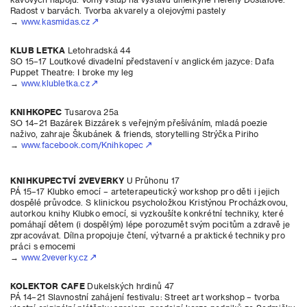
Radost v barvách. Tvorba akvarely a olejovými pastely
→
www.kasmidas.cz
KLUB LETKA
Letohradská 44
SO 15–17 Loutkové divadelní představení v anglickém jazyce: Dafa
Puppet Theatre: I broke my leg
→
www.klubletka.cz
KNIHKOPEC
Tusarova 25a
SO 14–21 Bazárek Bizzárek s veřejným přešíváním, mladá poezie
naživo, zahraje Škubánek & friends, storytelling Strýčka Piriho
→
www.facebook.com/Knihkopec
KNIHKUPECTVÍ 2VEVERKY
U Průhonu 17
PÁ 15–17 Klubko emocí – arteterapeutický workshop pro děti i jejich
dospělé průvodce. S klinickou psycholožkou Kristýnou Procházkovou,
autorkou knihy Klubko emocí, si vyzkoušíte konkrétní techniky, které
pomáhají dětem (i dospělým) lépe porozumět svým pocitům a zdravě je
zpracovávat. Dílna propojuje čtení, výtvarné a praktické techniky pro
práci s emocemi
→
www.2veverky.cz
KOLEKTOR CAFE
Dukelských hrdinů 47
PÁ 14–21 Slavnostní zahájení festivalu: Street art workshop – tvorba