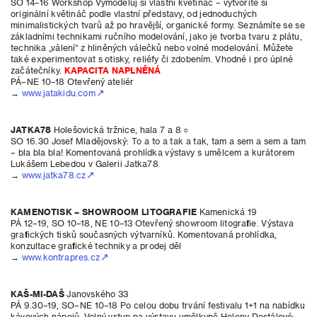
SO 14–16 Workshop Vymodeluj si vlastní květináč – vytvoříte si
originální květináč podle vlastní představy, od jednoduchých
minimalistických tvarů až po hravější, organické formy. Seznámíte se se
základními technikami ručního modelování, jako je tvorba tvaru z plátu,
technika „válení“ z hliněných válečků nebo volné modelování. Můžete
také experimentovat s otisky, reliéfy či zdobením. Vhodné i pro úplné
začátečníky.
KAPACITA NAPLNĚNÁ
PÁ–NE 10–18 Otevřený ateliér
→
www.jatakidu.com
JATKA78
Holešovická tržnice, hala 7 a 8 ○
SO 16.30 Josef Mladějovský: To a to a tak a tak, tam a sem a sem a tam
– bla bla bla! Komentovaná prohlídka výstavy s umělcem a kurátorem
Lukášem Lebedou v Galerii Jatka78
→
www.jatka78.cz
KAMENOTISK – SHOWROOM LITOGRAFIE
Kamenická 19
PÁ 12–19, SO 10–18, NE 10–13 Otevřený showroom litografie. Výstava
grafických tisků současných výtvarníků. Komentovaná prohlídka,
konzultace grafické techniky a prodej děl
→
www.kontrapres.cz
KAŠ-MI-DAŠ
Janovského 33
PÁ 9.30–19, SO–NE 10–18 Po celou dobu trvání festivalu 1+1 na nabídku
kávových nápojů. Volný vstup na výstavu umělkyně Heleny Dostálové: