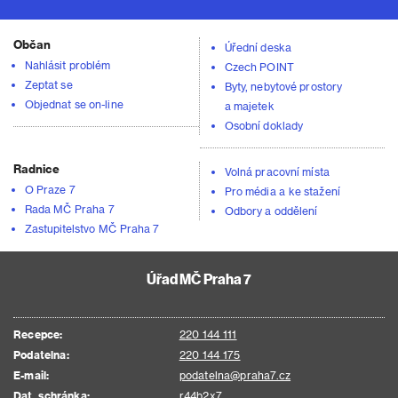
Občan
Úřední deska
Nahlásit problém
Czech POINT
Zeptat se
Byty, nebytové prostory
Objednat se on-line
a majetek
Osobní doklady
Radnice
Volná pracovní místa
O Praze 7
Pro média a ke stažení
Rada MČ Praha 7
Odbory a oddělení
Zastupitelstvo MČ Praha 7
Úřad MČ Praha 7
Recepce:
220 144 111
Podatelna:
220 144 175
E-mail:
podatelna@praha7.cz
Dat. schránka:
r44b2x7