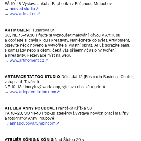
PÁ 10–18 Výstava Jakuba Bachoríka v Průchodu Molochov
→
nedved.studio
→
www.artmat.eu
ARTMOMENT
Tusarova 31
SO, NE 15–19.30 Přijďte si vyzkoušet malování kávou v ArtHubu
a dopřejte si chvíli klidu i kreativity. Nahlédnete do světa ArtMoment,
objevíte něco nového a vytvoříte si vlastní obraz. Ať už dorazíte sami,
s kamarády nebo s dětmi, čeká vás příjemný čas plný tvoření
a kreativity. Rezervace míst na webu
→
www.artmoment.cz
ARTSPACE TATTOO STUDIO
Dělnická 12 (Rosmarin Business Center,
vstup z ul. Tovární)
NE 10–13 Linorytový workshop, výstava obrazů a printů
→
www.artspace-tattoo.com
ATELIÉR ANNY POUBOVÉ
Františka Křížka 38
PÁ 18–20, SO 14–18 Pop-up ateliérová výstava nových prací malířky
a fotografky Anny Poubové
→
annapoubova.tumblr.com
ATELIÉR KÖNIG & KÖNIG
Nad Štolou 20 ○