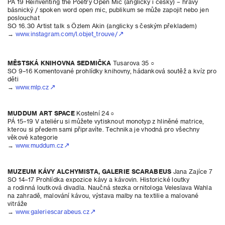
PÁ 19 Reinventing the Poetry Open Mic (anglicky i česky) – hravý
básnický / spoken word open mic, publikum se může zapojit nebo jen
poslouchat
SO 16.30 Artist talk s Özlem Akin (anglicky s českým překladem)
→
www.instagram.com/l.objet_trouve/
MĚSTSKÁ KNIHOVNA SEDMIČKA
Tusarova 35 ○
SO 9–16 Komentované prohlídky knihovny, hádanková soutěž a kvíz pro
děti
→
www.mlp.cz
MUDDUM ART SPACE
Kostelní 24 ○
PÁ 15–19 V ateliéru si můžete vytisknout monotyp z hliněné matrice,
kterou si předem sami připravíte. Technika je vhodná pro všechny
věkové kategorie
→
www.muddum.cz
MUZEUM KÁVY ALCHYMISTA, GALERIE SCARABEUS
Jana Zajíce 7
SO 14–17 Prohlídka expozice kávy a kávovin. Historické loutky
a rodinná loutková divadla. Naučná stezka ornitologa Veleslava Wahla
na zahradě, malování kávou, výstava malby na textilie a malované
vitráže
→
www.galeriescarabeus.cz