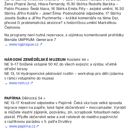
Žena (Poprsí ženy), Hlava Fernandy, 15.30 Sbírka Rudolfa Baráka –
Pablo Picasso: Šedá hlava, 16 Sbírka Emila Filly – asijské umění, 16.30
Sbírka Jiřího Koláře – Josef Šíma: Podivuhodné odpoledne, 17 Sbírky
Josefa Sudka a Jiřího Puchmertla – krátké komentáře na téma Dar,
převod či problematická akvizice? s historičkou umění Markétkou
Čejkovou
Na programy není nutná rezervace, s výjimkou komentované prohlídky
Bienále UMPRUM: Generace 7
→
www.ngprague.cz
NÁRODNÍ ZEMĚDĚLSKÉ MUZEUM
Kostelní 44 ○
NE 9–17 Snížené vstupné 50 Kč do všech expozic a výstav, včetně
střešní terasy
NE 13, 14 Hydroponické pěstování rostlin – workshop pro děti (zdarma
v rámci vstupného do muzea)
→
www.nzm.cz
PAPÍRNA
Dělnická 54 ○
NE 13–17 Kreativní odpoledne v Papírně. Čeká vás tuze velká spousta
legrace nejen na papíře, také fajné občerstvení + moccamaster. Vyrobit
si můžete vlastní zápisník, pozvánku, zin, scrapbook fotoalbum nebo
plakát. Přijďte občerstvit sebe a své ratolesti do malého papírnictví
s razítkovou parádou v 5. patře Drutěvy
→
www.papirna.cz