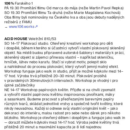
106%
Farského 1
PÁ 19.30 Promítání filmu Od marca do mája (režie Martin Pavol Repka)
SO 19.30 Promítání filmu Ta druhá (režie Marie Magdalena Kochová)
Oba filmy byli nominovány na Českého lva a oba jsou debuty nadějných
režisérů z FAMU
→
www.106.works
ACID HOUSE
Veletržní 810/53
SO 14–17 Pískovací studio. Otevřený kreativní workshop pro děti
i dospělé, během kterého si účastníci vytvoří vlastní pískovaný skleněný
objekt. Na místě budou připravené autorské šablony i materiály k práci,
skleněný objekt si zájemci přinesou vlastní – například skleničku,
hrníček, láhev nebo karafu. Stačí si vybrat motiv, polepit sklo
a nahlédnout do procesu pískování, který vytvoří jemný matný efekt.
Workshop funguje jako walk in studio, přijít je možné kdykoliv mezi 14–
17 hod. Výroba trvá přibližně 20–30 minut. Pískování probíhá
v pravidelných 30minutových intervalech. Workshop je vhodný i pro
úplné začátečníky
NE 14–17 Workshop papírových květin. Přijďte si na chvíli zpomalit
a vytvořit vlastní papírovou květinu inspirovanou pivoňkami, máky
a sasankami. Budeme pracovat s předřezanými barevnými papíry
různých tvarů, skládat jednotlivé vrstvy a společně tvořit květiny, které
nikdy neuvadnou. Každý si odnese svůj vlastní originální květ – jako
dekoraci do interiéru, malou radost pro sebe nebo dárek pro někoho
blízkého. Workshop je otevřený dětem i dospělým a funguje jako walk in
— dorazit můžete kdykoliv mezi 14–17 hod. Výroba jedné květiny trvá
přibližně 20 minut a maximální kapacita je 8 lidí najednou