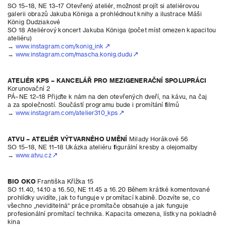
SO 15–18, NE 13–17 Otevřený ateliér, možnost projít si ateliérovou
galerii obrazů Jakuba Königa a prohlédnout knihy a ilustrace Máši
König Dudziakové
SO 18 Ateliérový koncert Jakuba Königa (počet míst omezen kapacitou
ateliéru)
→
www.instagram.com/konig_ink
→
www.instagram.com/mascha.konig.dudu
ATELIÉR KPS – KANCELÁŘ PRO MEZIGENERAČNÍ SPOLUPRÁCI
Korunovační 2
PÁ–NE 12–18 Přijďte k nám na den otevřených dveří, na kávu, na čaj
a za společností. Součástí programu bude i promítání filmů
→
www.instagram.com/atelier310_kps
ATVU – ATELIÉR VÝTVARNÉHO UMĚNÍ
Milady Horákové 56
SO 15–18, NE 11–18 Ukázka ateliéru figurální kresby a olejomalby
→
www.atvu.cz
BIO OKO
Františka Křížka 15
SO 11.40, 14.10 a 16.50, NE 11.45 a 16.20 Během krátké komentované
prohlídky uvidíte, jak to funguje v promítací kabině. Dozvíte se, co
všechno „neviditelná“ práce promítače obsahuje a jak funguje
profesionální promítací technika. Kapacita omezena, lístky na pokladně
kina