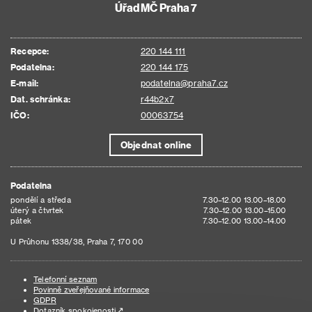
Úřad MČ Praha 7
Recepce:
220 144 111
Podatelna:
220 144 175
E-mail:
podatelna@praha7.cz
Dat. schránka:
r44b2x7
IČO:
00063754
Objednat online
Podatelna
pondělí a středa
7.30–12.00 13.00–18.00
úterý a čtvrtek
7.30–12.00 13.00–15.00
pátek
7.30–12.00 13.00–14.00
U Průhonu 1338/38, Praha 7, 170 00
Telefonní seznam
Povinně zveřejňované informace
GDPR
Dotazník spokojenosti