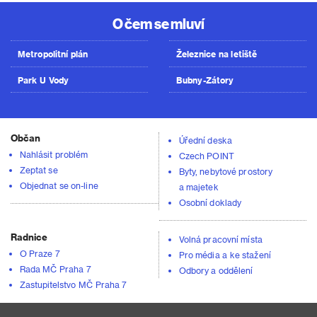
O čem se mluví
Metropolitní plán
Železnice na letiště
Park U Vody
Bubny-Zátory
Občan
Úřední deska
Nahlásit problém
Czech POINT
Zeptat se
Byty, nebytové prostory
Objednat se on-line
a majetek
Osobní doklady
Radnice
Volná pracovní místa
O Praze 7
Pro média a ke stažení
Rada MČ Praha 7
Odbory a oddělení
Zastupitelstvo MČ Praha 7