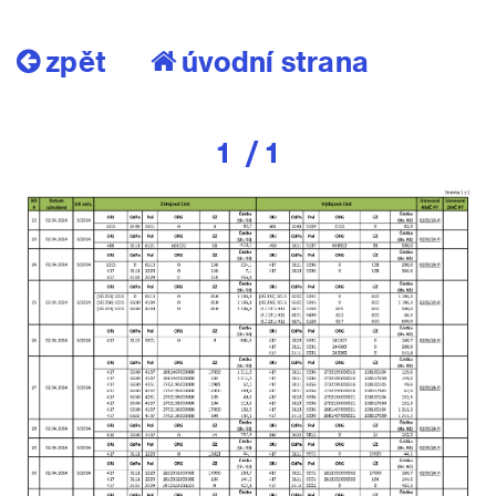
zpět
úvodní strana
1
/ 1